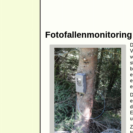
Fotofallenmonitoring
D
V
v
s
b
e
e
e
D
e
d
E
u
Z
N