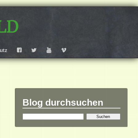
ld
utz
F
T
Y
V
Blog durchsuchen