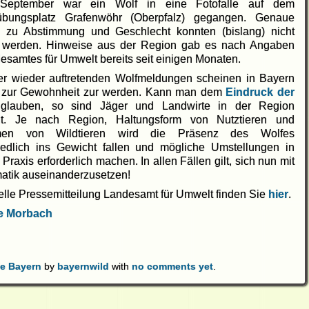
September war ein Wolf in eine Fotofalle auf dem
übungsplatz Grafenwöhr (Oberpfalz) gegangen. Genaue
 zu Abstimmung und Geschlecht konnten (bislang) nicht
 werden. Hinweise aus der Region gab es nach Angaben
esamtes für Umwelt bereits seit einigen Monaten.
r wieder auftretenden Wolfmeldungen scheinen in Bayern
 zur Gewohnheit zur werden. Kann man dem
Eindruck der
n
glauben, so sind Jäger und Landwirte in der Region
nt. Je nach Region, Haltungsform von Nutztieren und
men von Wildtieren wird die Präsenz des Wolfes
iedlich ins Gewicht fallen und mögliche Umstellungen in
Praxis erforderlich machen. In allen Fällen gilt, sich nun mit
atik auseinanderzusetzen!
ielle Pressemitteilung Landesamt für Umwelt finden Sie
hier
.
ie Morbach
e Bayern
by
bayernwild
with
no comments yet
.