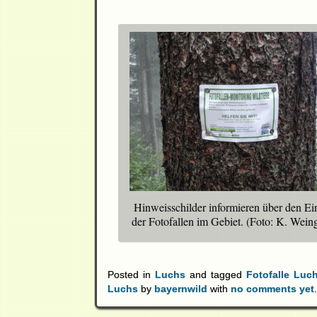
Hinweisschilder informieren über den Ei
der Fotofallen im Gebiet. (Foto: K. Weing
Posted in
Luchs
and tagged
Fotofalle Luc
Luchs
by
bayernwild
with
no comments yet