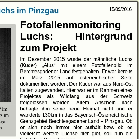
uchs im Pinzgau
15/09/2016
Fotofallenmonitoring
Luchs: Hintergrund
zum Projekt
Im Dezember 2015 wurde der männliche Luchs
(Kuder) „Alus“ mit einem Fotofallenbild im
Berchtesgadener Land festgehalten. Er war bereits
im März 2015 auf österreichischer Seite
dokumentiert worden. Der Kuder war aus Nord-Ost
Italien zugewandert. Hier war er im Rahmen eines
Projektes als Wildfang aus der Schweiz
freigelassen worden. Allem Anschein nach
“ im
behagte ihm seine neue Heimat nicht und er
ts im
wanderte 130km in das Bayerisch-Österreichische
zgau
Grenzgebiet Berchtesgadener Land – Pinzgau. Ob
n.
er sich noch immer hier aufhält bzw. ob es
vielleicht weitere Luchse hier gibt, soll nun ein