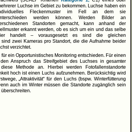
ehrerer Luchse im Gebiet zu bekommen. Luchse haben ein
ndividuelles Fleckenmuster im Fell an dem sie
nterschieden werden können. Werden Bilder an
erschiedenen Standorten gemacht, kann anhand der
ellmuster erkannt werden, ob es sich um ein und das selbe
ier handelt – vorausgesetzt es sind die gleichen
ei sind zwei Kameras pro Standort, die die Aufnahme beider
hst verzichtet.
 für ein Opportunistisches Monitoring entschieden. Für einen
den Anspruch das Streifgebiet des Luchses in gesamter
 diese Methode an. Hierbei werden Fotofallenstandorte
keit hoch ist einen Luchs aufzunehmen. Berücksichtig wird
wege, „Attraktivität“ für den Luchs (bspw. Winterfütterung
. Denn auch im Winter müssen die Standorte zugänglich sein
 überschreiten.