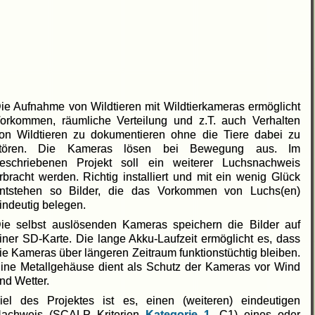
ie Aufnahme von Wildtieren mit Wildtierkameras ermöglicht
orkommen, räumliche Verteilung und z.T. auch Verhalten
on Wildtieren zu dokumentieren ohne die Tiere dabei zu
tören. Die Kameras lösen bei Bewegung aus. Im
eschriebenen Projekt soll ein weiterer Luchsnachweis
rbracht werden. Richtig installiert und mit ein wenig Glück
ntstehen so Bilder, die das Vorkommen von Luchs(en)
indeutig belegen.
ie selbst auslösenden Kameras speichern die Bilder auf
iner SD-Karte. Die lange Akku-Laufzeit ermöglicht es, dass
ie Kameras über längeren Zeitraum funktionstüchtig bleiben.
ine Metallgehäuse dient als Schutz der Kameras vor Wind
nd Wetter.
iel des Projektes ist es, einen (weiteren) eindeutigen
achweis (SCALP Kriterien
Kategorie 1,
C1) eines oder