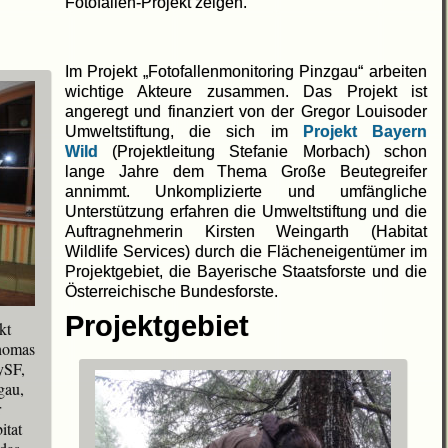
Fotofallen-Projekt zeigen.
Im Projekt „Fotofallenmonitoring Pinzgau“ arbeiten
wichtige Akteure zusammen. Das Projekt ist
angeregt und finanziert von der Gregor Louisoder
Umweltstiftung, die sich im
Projekt Bayern
Wild
(Projektleitung Stefanie Morbach) schon
lange Jahre dem Thema Große Beutegreifer
annimmt. Unkomplizierte und umfängliche
Unterstützung erfahren die Umweltstiftung und die
Auftragnehmerin Kirsten Weingarth (Habitat
Wildlife Services) durch die Flächeneigentümer im
Projektgebiet, die Bayerische Staatsforste und die
Österreichische Bundesforste.
Projektgebiet
kt
Thomas
ySF,
gau,
r
itat