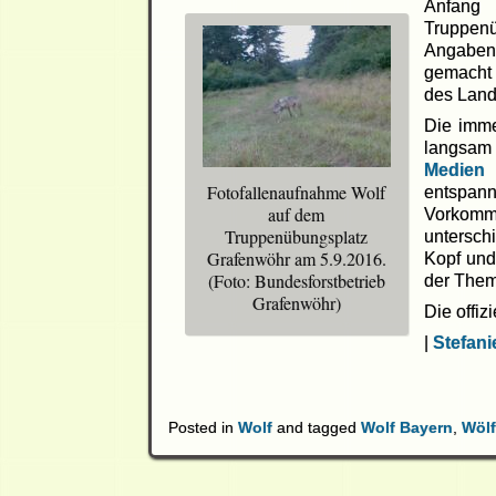
Anfang 
Truppen
Angaben
gemacht
des Land
Die imme
langsam
Medie
Fotofallenaufnahme Wolf
entspan
auf dem
Vorkom
Truppenübungsplatz
untersch
Grafenwöhr am 5.9.2016.
Kopf und 
(Foto: Bundesforstbetrieb
der Them
Grafenwöhr)
Die offiz
|
Stefan
Posted in
Wolf
and tagged
Wolf Bayern
,
Wölf