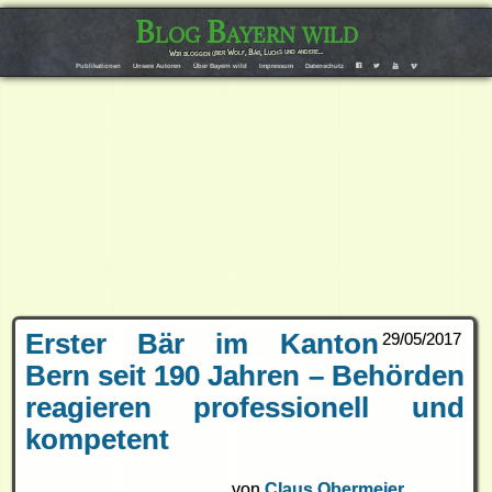
Blog Bayern wild
Wir bloggen über Wolf, Bär, Luchs und andere…
Publikationen
Unsere Autoren
Über Bayern wild
Impressum
Datenschutz
F
T
Y
V
Erster Bär im Kanton
29/05/2017
Bern seit 190 Jahren – Behörden
reagieren professionell und
kompetent
von
Claus Obermeier