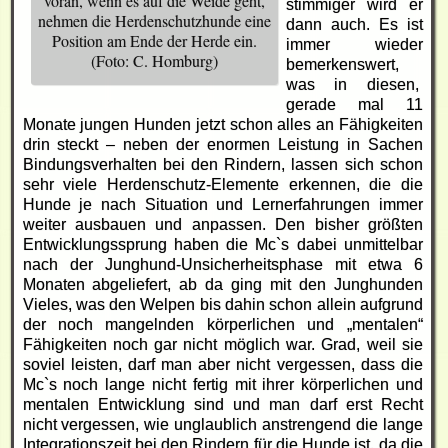
voran, wenn es auf die Weide geht,
stimmiger wird er
nehmen die Herdenschutzhunde eine
dann auch. Es ist
Position am Ende der Herde ein.
immer wieder
(Foto: C. Homburg)
bemerkenswert,
was in diesen,
gerade mal 11
Monate jungen Hunden jetzt schon alles an Fähigkeiten
drin steckt – neben der enormen Leistung in Sachen
Bindungsverhalten bei den Rindern, lassen sich schon
sehr viele Herdenschutz-Elemente erkennen, die die
Hunde je nach Situation und Lernerfahrungen immer
weiter ausbauen und anpassen. Den bisher größten
Entwicklungssprung haben die Mc`s dabei unmittelbar
nach der Junghund-Unsicherheitsphase mit etwa 6
Monaten abgeliefert, ab da ging mit den Junghunden
Vieles, was den Welpen bis dahin schon allein aufgrund
der noch mangelnden körperlichen und „mentalen“
Fähigkeiten noch gar nicht möglich war. Grad, weil sie
soviel leisten, darf man aber nicht vergessen, dass die
Mc`s noch lange nicht fertig mit ihrer körperlichen und
mentalen Entwicklung sind und man darf erst Recht
nicht vergessen, wie unglaublich anstrengend die lange
Integrationszeit bei den Rindern für die Hunde ist, da die