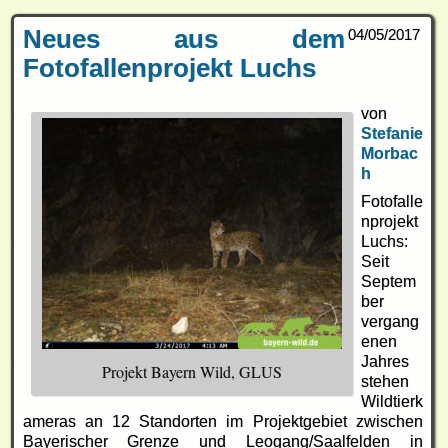
Neues aus dem
04/05/2017
Fotofallenprojekt Luchs
von
Stefanie
Morbac
h
Fotofalle
nprojekt
Luchs:
Seit
Septem
ber
vergang
enen
Jahres
Projekt Bayern Wild, GLUS
stehen
Wildtierk
ameras an 12 Standorten im Projektgebiet zwischen
Bayerischer Grenze und Leogang/Saalfelden in