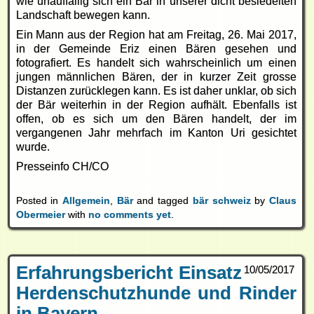
wie unauffällig sich ein Bär in unserer dicht besiedelten
Landschaft bewegen kann.
Ein Mann aus der Region hat am Freitag, 26. Mai 2017,
in der Gemeinde Eriz einen Bären gesehen und
fotografiert. Es handelt sich wahrscheinlich um einen
jungen männlichen Bären, der in kurzer Zeit grosse
Distanzen zurücklegen kann. Es ist daher unklar, ob sich
der Bär weiterhin in der Region aufhält. Ebenfalls ist
offen, ob es sich um den Bären handelt, der im
vergangenen Jahr mehrfach im Kanton Uri gesichtet
wurde.
Presseinfo CH/CO
Posted in
Allgemein
,
Bär
and tagged
bär schweiz
by
Claus
Obermeier
with
no comments yet
.
Erfahrungsbericht Einsatz
10/05/2017
Herdenschutzhunde und Rinder
in Bayern