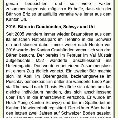
genau beobachten und so viele Fakten
zusammentragen wie möglich.» Er hoffe, dass sich der
Bär von Eriz so unauffällig verhalte wie jener aus dem
Kanton Uri.
2016: Bären in Graubünden, Schwyz und Uri
Seit 2005 wandern immer wieder Braunbären aus dem
italienischen Nationalpark im Trentino in die Schweiz
ein und stossen dabei immer weiter nach Norden vor.
2016 wurde der Kanton Graubünden vermutlich von drei
Bären besucht. Der bereits im Februar im Val Müstair
aufgetauchte M32 wanderte anschliessend ins
Unterengadin. Dort wurde er bei einem Zusammenstoss
mit einem Zug tödlich verletzt. Ein zweiter Bär machte
sich im April im Oberengadin, beziehungsweise im
Puschlav bemerkbar. Ein dritter Bär wanderte Ende April
via Rheinwald nach Thusis. Es dürfte sich dabei um das
gleiche Individuum handeln, das sich anschliessend
über Trun in die Innerschweiz verschob. Er wurde im
Hoch Ybrig (Kanton Schwyz) und bis im Spätherbst im
Kanton Uri wiederholt registriert. Der «Urner Bär» hat in
den letzten zwei Jahren auf Schweizer Boden gezeigt,