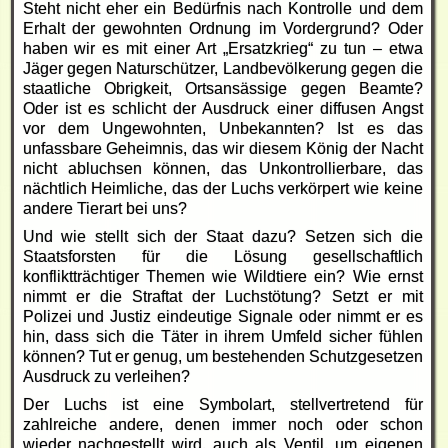
Steht nicht eher ein Bedürfnis nach Kontrolle und dem
Erhalt der gewohnten Ordnung im Vordergrund? Oder
haben wir es mit einer Art „Ersatzkrieg“ zu tun – etwa
Jäger gegen Naturschützer, Landbevölkerung gegen die
staatliche Obrigkeit, Ortsansässige gegen Beamte?
Oder ist es schlicht der Ausdruck einer diffusen Angst
vor dem Ungewohnten, Unbekannten? Ist es das
unfassbare Geheimnis, das wir diesem König der Nacht
nicht abluchsen können, das Unkontrollierbare, das
nächtlich Heimliche, das der Luchs verkörpert wie keine
andere Tierart bei uns?
Und wie stellt sich der Staat dazu? Setzen sich die
Staatsforsten für die Lösung gesellschaftlich
konfliktträchtiger Themen wie Wildtiere ein? Wie ernst
nimmt er die Straftat der Luchstötung? Setzt er mit
Polizei und Justiz eindeutige Signale oder nimmt er es
hin, dass sich die Täter in ihrem Umfeld sicher fühlen
können? Tut er genug, um bestehenden Schutzgesetzen
Ausdruck zu verleihen?
Der Luchs ist eine Symbolart, stellvertretend für
zahlreiche andere, denen immer noch oder schon
wieder nachgestellt wird, auch als Ventil, um eigenen