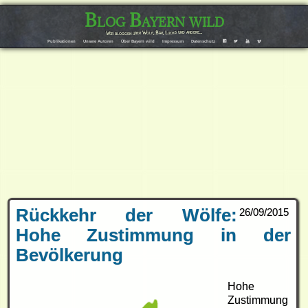
Blog Bayern wild
Wir bloggen über Wolf, Bär, Luchs und andere…
Publikationen
Unsere Autoren
Über Bayern wild
Impressum
Datenschutz
F
T
Y
V
Rückkehr der Wölfe:
26/09/2015
Hohe Zustimmung in der
Bevölkerung
Hohe
Zustimmung