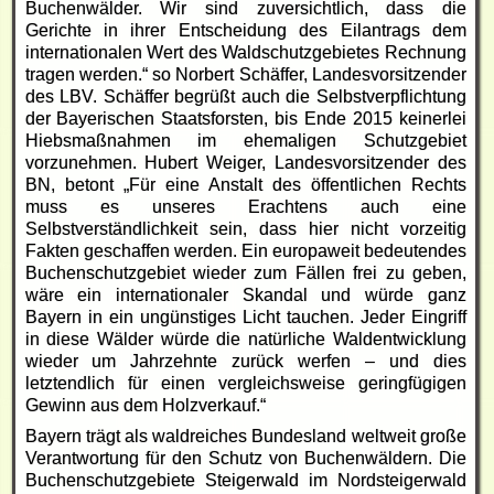
Buchenwälder. Wir sind zuversichtlich, dass die
Gerichte in ihrer Entscheidung des Eilantrags dem
internationalen Wert des Waldschutzgebietes Rechnung
tragen werden.“ so Norbert Schäffer, Landesvorsitzender
des LBV. Schäffer begrüßt auch die Selbstverpflichtung
der Bayerischen Staatsforsten, bis Ende 2015 keinerlei
Hiebsmaßnahmen im ehemaligen Schutzgebiet
vorzunehmen. Hubert Weiger, Landesvorsitzender des
BN, betont „Für eine Anstalt des öffentlichen Rechts
muss es unseres Erachtens auch eine
Selbstverständlichkeit sein, dass hier nicht vorzeitig
Fakten geschaffen werden. Ein europaweit bedeutendes
Buchenschutzgebiet wieder zum Fällen frei zu geben,
wäre ein internationaler Skandal und würde ganz
Bayern in ein ungünstiges Licht tauchen. Jeder Eingriff
in diese Wälder würde die natürliche Waldentwicklung
wieder um Jahrzehnte zurück werfen – und dies
letztendlich für einen vergleichsweise geringfügigen
Gewinn aus dem Holzverkauf.“
Bayern trägt als waldreiches Bundesland weltweit große
Verantwortung für den Schutz von Buchenwäldern. Die
Buchenschutzgebiete Steigerwald im Nordsteigerwald