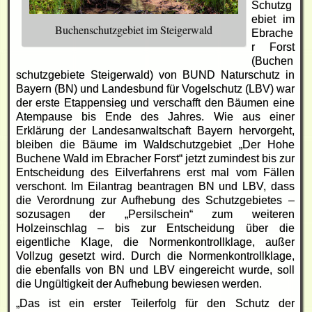
Schutzg
ebiet im
Buchenschutzgebiet im Steigerwald
Ebrache
r Forst
(Buchen
schutzgebiete Steigerwald) von BUND Naturschutz in
Bayern (BN) und Landesbund für Vogelschutz (LBV) war
der erste Etappensieg und verschafft den Bäumen eine
Atempause bis Ende des Jahres. Wie aus einer
Erklärung der Landesanwaltschaft Bayern hervorgeht,
bleiben die Bäume im Waldschutzgebiet „Der Hohe
Buchene Wald im Ebracher Forst“ jetzt zumindest bis zur
Entscheidung des Eilverfahrens erst mal vom Fällen
verschont. Im Eilantrag beantragen BN und LBV, dass
die Verordnung zur Aufhebung des Schutzgebietes –
sozusagen der „Persilschein“ zum weiteren
Holzeinschlag – bis zur Entscheidung über die
eigentliche Klage, die Normenkontrollklage, außer
Vollzug gesetzt wird. Durch die Normenkontrollklage,
die ebenfalls von BN und LBV eingereicht wurde, soll
die Ungültigkeit der Aufhebung bewiesen werden.
„Das ist ein erster Teilerfolg für den Schutz der