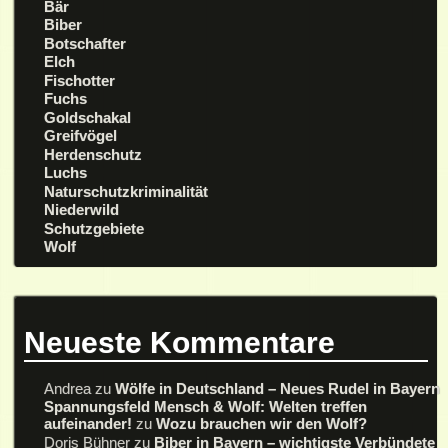
Bär
Biber
Botschafter
Elch
Fischotter
Fuchs
Goldschakal
Greifvögel
Herdenschutz
Luchs
Naturschutzkriminalität
Niederwild
Schutzgebiete
Wolf
Neueste Kommentare
Andrea
zu
Wölfe in Deutschland – Neues Rudel in Bayern
Spannungsfeld Mensch & Wolf: Welten treffen
aufeinander!
zu
Wozu brauchen wir den Wolf?
Doris Bühner
zu
Biber in Bayern – wichtigste Verbündete