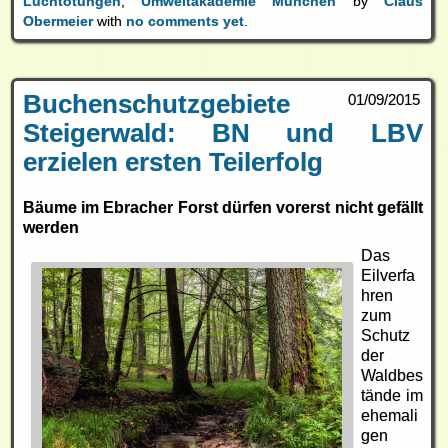
Luchtötungen
,
Umweltakademie München
by
Claus
Obermeier
with
no comments yet
.
Buchenschutzgebiete
01/09/2015
Steigerwald: BN und LBV
erzielen ersten Teilerfolg
Bäume im Ebracher Forst dürfen vorerst nicht gefällt
werden
Das
Eilverfa
hren
zum
Schutz
der
Waldbes
tände im
ehemali
gen