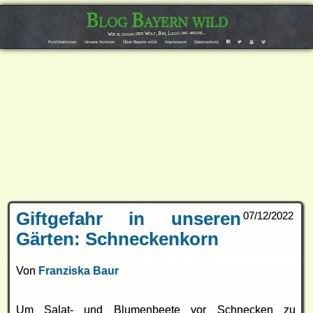
Blog Bayern wild
Wir bloggen über Wolf, Bär, Luchs und andere…
Publikationen
Unsere Autoren
Über Bayern wild
Impressum
Datenschutz
F
T
Y
V
Giftgefahr in unseren
07/12/2022
Gärten: Schneckenkorn
Von
Franziska Baur
Um Salat- und Blumenbeete vor Schnecken zu