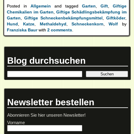
Posted in
Allgemein
and tagged
Garten
,
Gift
,
Giftige
Chemikalien im Garten
,
Giftige Schädlingsbekämpfung im
Garten
,
Giftige Schneckenbekämpfungsmittel
,
Giftköder
,
Hund
,
Katze
,
Methaldehyd
,
Schneckenkorn
,
Wolf
by
Franziska Baur
with
2 comments
.
Blog durchsuchen
Newsletter bestellen
Abonnieren Sie hier unseren Newsletter!
Vorname