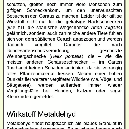
schützen, greifen noch immer viele Menschen zum
giftigen
Schneckenkorn
, um den unerwünschten
Besuchern den Garaus zu machen. Leider ist der giftige
Wirkstoff nicht nur für die gefräßige Nacktschnecken
(wie z.B. die spanische Wegschnecke
Arion vulgaris
)
gefährlich, sondern auch zahlreiche andere Tiere fühlen
sich von dem süßlichen Geruch angezogen und werden
dadurch vergiftet. Darunter die nach
Bundesartenschutzverordnung geschützte
Weinbergschnecke (
Helix pomatia
), die – wie die
meisten anderen Gehäuseschnecken – im Garten
überhaupt keinen Schaden anrichten, da sie vorrangig
totes Pflanzenmaterial fressen. Neben einer hohen
Dunkelziffer weiterer vergifteter Wildtiere (v.a. Vögel und
Säugetiere), werden außerdem immer wieder
Vergiftungsfälle bei Hunden, Katzen oder sogar
Kleinkindern gemeldet.
Wirkstoff Metaldehyd
Metaldehyd findet hauptsächlich
als blaues Granulat
in