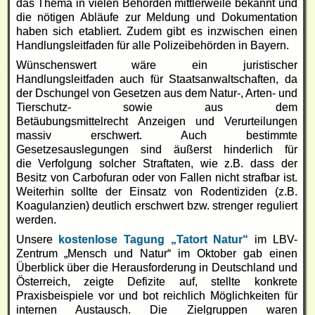
das Thema in vielen Behörden mittlerweile bekannt und
die nötigen Abläufe zur Meldung und Dokumentation
haben sich etabliert. Zudem gibt es inzwischen einen
Handlungsleitfaden für alle Polizeibehörden in Bayern.
Wünschenswert wäre ein juristischer
Handlungsleitfaden auch für Staatsanwaltschaften, da
der Dschungel von Gesetzen aus dem Natur-, Arten- und
Tierschutz- sowie aus dem
Betäubungsmittelrecht Anzeigen und Verurteilungen
massiv erschwert. Auch bestimmte
Gesetzesauslegungen sind äußerst hinderlich für
die Verfolgung solcher Straftaten, wie z.B. dass der
Besitz von Carbofuran oder von Fallen nicht strafbar ist.
Weiterhin sollte der Einsatz von Rodentiziden (z.B.
Koagulanzien) deutlich erschwert bzw. strenger reguliert
werden.
Unsere
kostenlose Tagung „Tatort Natur“
im LBV-
Zentrum „Mensch und Natur“ im Oktober gab einen
Überblick über die Herausforderung in Deutschland und
Österreich, zeigte Defizite auf, stellte konkrete
Praxisbeispiele vor und bot reichlich Möglichkeiten für
internen Austausch. Die Zielgruppen waren