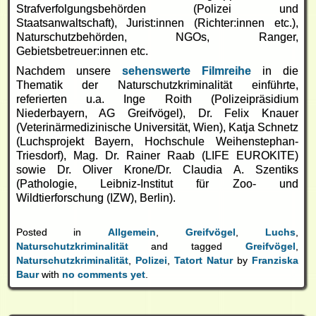
Strafverfolgungsbehörden (Polizei und
Staatsanwaltschaft), Jurist:innen (Richter:innen etc.),
Naturschutzbehörden, NGOs, Ranger,
Gebietsbetreuer:innen etc.
Nachdem unsere
sehenswerte Filmreihe
in die
Thematik der Naturschutzkriminalität einführte,
referierten u.a. Inge Roith (Polizeipräsidium
Niederbayern, AG Greifvögel), Dr. Felix Knauer
(Veterinärmedizinische Universität, Wien), Katja Schnetz
(Luchsprojekt Bayern, Hochschule Weihenstephan-
Triesdorf), Mag. Dr. Rainer Raab (LIFE EUROKITE)
sowie Dr. Oliver Krone/Dr. Claudia A. Szentiks
(Pathologie, Leibniz-Institut für Zoo- und
Wildtierforschung (IZW), Berlin).
Posted in
Allgemein
,
Greifvögel
,
Luchs
,
Naturschutzkriminalität
and tagged
Greifvögel
,
Naturschutzkriminalität
,
Polizei
,
Tatort Natur
by
Franziska
Baur
with
no comments yet
.