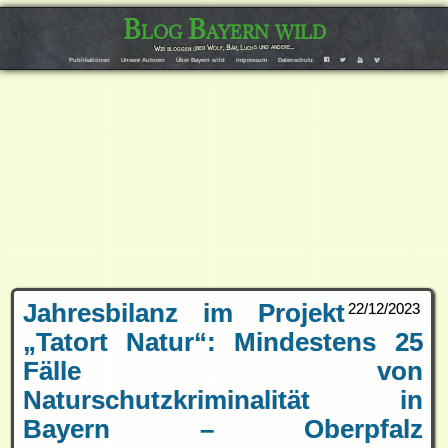
Blog Bayern wild
Wir bloggen über Wolf, Bär, Luchs und andere…
Publikationen
Unsere Autoren
Über Bayern wild
Impressum
Datenschutz
F
T
Y
V
Jahresbilanz im Projekt
22/12/2023
„Tatort Natur“: Mindestens 25
Fälle von
Naturschutzkriminalität in
Bayern – Oberpfalz