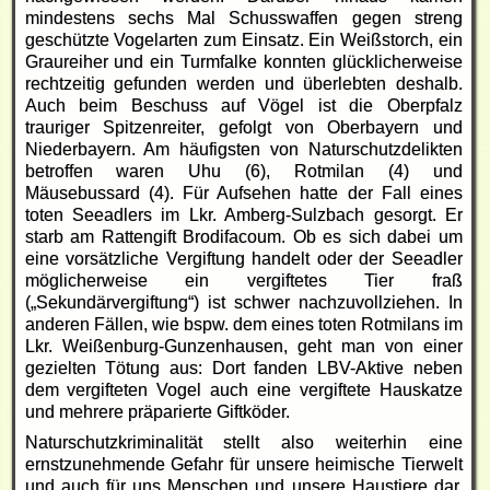
mindestens sechs Mal Schusswaffen gegen streng
geschützte Vogelarten zum Einsatz. Ein Weißstorch, ein
Graureiher und ein Turmfalke konnten glücklicherweise
rechtzeitig gefunden werden und überlebten deshalb.
Auch beim Beschuss auf Vögel ist die Oberpfalz
trauriger Spitzenreiter, gefolgt von Oberbayern und
Niederbayern. Am häufigsten von Naturschutzdelikten
betroffen waren Uhu (6), Rotmilan (4) und
Mäusebussard (4). Für Aufsehen hatte der Fall eines
toten Seeadlers im Lkr. Amberg-Sulzbach gesorgt. Er
starb am Rattengift Brodifacoum. Ob es sich dabei um
eine vorsätzliche Vergiftung handelt oder der Seeadler
möglicherweise ein vergiftetes Tier fraß
(„Sekundärvergiftung“) ist schwer nachzuvollziehen. In
anderen Fällen, wie bspw. dem eines toten Rotmilans im
Lkr. Weißenburg-Gunzenhausen, geht man von einer
gezielten Tötung aus: Dort fanden LBV-Aktive neben
dem vergifteten Vogel auch eine vergiftete Hauskatze
und mehrere präparierte Giftköder.
Naturschutzkriminalität stellt also weiterhin eine
ernstzunehmende Gefahr für unsere heimische Tierwelt
und auch für uns Menschen und unsere Haustiere dar.