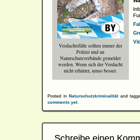
Wa
In
Fun
Fa
Gr
Vi
Verdachtsfälle sollten immer der
Polizei und an
Naturschutzverbände gemeldet
werden. Wenn sich der Verdacht
nicht erhärtet, umso besser.
Posted in
Naturschutzkriminalität
and tagg
comments yet
.
Schreibe einen Kom