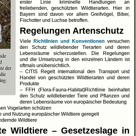
erster Linie kriminelle Handlungen an
freilebenden, geschützten Wildtierarten. Hier in
Bayern sind davon vor allem Greifvögel, Biber,
Fischotter und Luchse betroffen.
Regelungen Artenschutz
Viele
Richtlinien und Konventionen
versuchen
den Schutz wildlebender Tierarten und deren
Lebensräume sicherzustellen. Die Regelungen
ende
und die Umsetzung in den einzelnen Ländern ist
d
oftmals unübersichtlich.
tz der
– CITIS Regelt international den Transport und
die
Handel von geschützten Wildtierarten und deren
ing.
Produkte
– FFH (Flora-Fauna-Habitat)Richtlinie beinhaltet
den Schutz wildlebender Tiere und Pflanzen und
deren Lebensräume von europäischer Bedeutung
chen Vogelarten schützen
e und Nutzung europäischer Wildtiere geregelt
ndernde Wildtiere
e Wildtiere – Gesetzeslage in