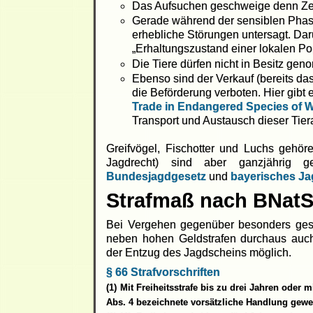
Das Aufsuchen geschweige denn Zerst
Gerade während der sensiblen Phase
erhebliche Störungen untersagt. Dar
„Erhaltungszustand einer lokalen Popu
Die Tiere dürfen nicht in Besitz gen
Ebenso sind der Verkauf (bereits da
die Beförderung verboten. Hier gibt
Trade in Endangered
Species
of W
Transport und Austausch dieser Tier
Greifvögel, Fischotter und Luchs gehör
Jagdrecht) sind aber ganzjährig g
Bundesjagdgesetz
und
bayerisches J
Strafmaß nach BNat
Bei Vergehen gegenüber besonders gesch
neben hohen Geldstrafen durchaus auch 
der Entzug des Jagdscheins möglich.
§ 66 Strafvorschriften
(1) Mit Freiheitsstrafe bis zu drei Jahren oder m
Abs. 4 bezeichnete vorsätzliche Handlung gew