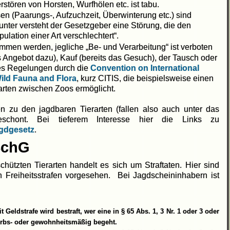
ören von Horsten, Wurfhölen etc. ist tabu.
n (Paarungs-, Aufzuchzeit, Überwinterung etc.) sind
unter versteht der Gesetzgeber eine Störung, die den
lation einer Art verschlechtert“.
ommen werden, jegliche „Be- und Verarbeitung“ ist verboten
s Angebot dazu), Kauf (bereits das Gesuch), der Tausch oder
 es Regelungen durch die
Convention on International
ild Fauna
and
Flora
, kurz CITIS, die beispielsweise einen
arten zwischen Zoos ermöglicht.
en zu den jagdbaren Tierarten (fallen also auch unter das
eschont. Bei tieferem Interesse hier die Links zu
agdgesetz
.
SchG
ützten Tierarten handelt es sich um Straftaten. Hier sind
Freiheitsstrafen vorgesehen. Bei Jagdscheininhabern ist
it Geldstrafe wird bestraft, wer eine in § 65 Abs. 1, 3 Nr. 1 oder 3 oder
erbs- oder gewohnheitsmäßig begeht.