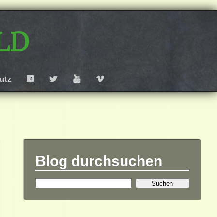
ld
utz
F
T
Y
V
Blog durchsuchen