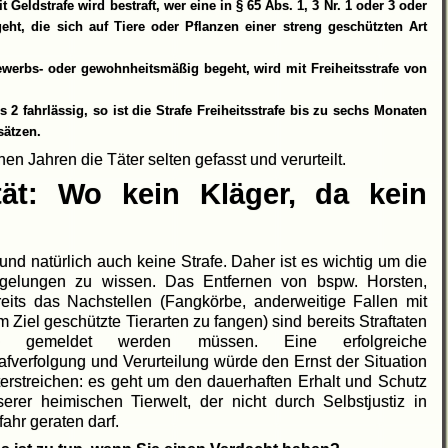
it Geldstrafe wird bestraft, wer eine in § 65 Abs. 1, 3 Nr. 1 oder 3 oder
eht, die sich auf Tiere oder Pflanzen einer streng geschützten Art
gewerbs- oder gewohnheitsmäßig begeht, wird mit Freiheitsstrafe von
s 2 fahrlässig, so ist die Strafe Freiheitsstrafe bis zu sechs Monaten
sätzen.
n Jahren die Täter selten gefasst und verurteilt.
ität: Wo kein Kläger, da kein
nd natürlich auch keine Strafe. Daher ist es wichtig um die
gelungen zu wissen. Das Entfernen von bspw. Horsten,
reits das Nachstellen (Fangkörbe, anderweitige Fallen mit
 Ziel geschützte Tierarten zu fangen) sind bereits Straftaten
e gemeldet werden müssen. Eine erfolgreiche
afverfolgung und Verurteilung würde den Ernst der Situation
terstreichen: es geht um den dauerhaften Erhalt und Schutz
serer heimischen Tierwelt, der nicht durch Selbstjustiz in
ahr geraten darf.