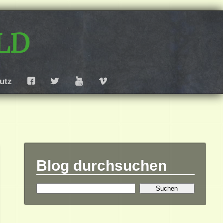
ld
utz
F
T
Y
V
Blog durchsuchen