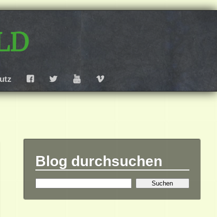
ld
utz
F
T
Y
V
Blog durchsuchen