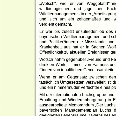
„Wotsch“, wie er von Weggefährt*in
wildbiologischen und jagdlichen Fac
Wildtiermanagements in der „Arbeitsgrupp
und sich um ein zeitgemäßes und wil
verdient gemacht.
Er war bis zuletzt unzufrieden ob de
bayerischen Wildtiermanagement und sch
und Politiker*innen die Missstände un
Krankenbett aus hat er in Sachen Wol
Öffentlichkeit zu aktuellen Ereignissen ge
Wotsch nahm gegenüber „Freund und Feind
direkten Worte – immer von Fairness un
Finden von inhaltlichen Gemeinsamkeite
Wenn er am Gegensatz zwischen dem 
tatsächlich Umgesetzten verzweifelt ist, d
und ein nimmermüder Verfechter eines pr
Mit der internationalen Luchsgruppe und 
Erhaltung und Wiedereinbürgerung in E
ausgearbeitete Memorandum „Der Luchs
bayerischen Managementplan Luchs defi
geeigneten Lebensräume Bayerns besiede