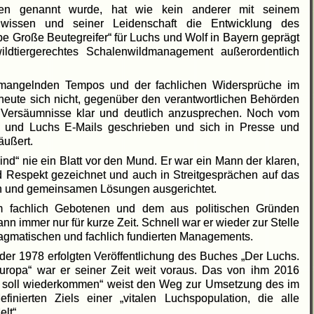
nen genannt wurde, hat wie kein anderer mit seinem
hwissen und seiner Leidenschaft die Entwicklung des
e Große Beutegreifer“ für Luchs und Wolf in Bayern geprägt
dtiergerechtes Schalenwildmanagement außerordentlich
s mangelnden Tempos und der fachlichen Widersprüche im
eute sich nicht, gegenüber den verantwortlichen Behörden
d Versäumnisse klar und deutlich anzusprechen. Noch vom
f und Luchs E-Mails geschrieben und sich in Presse und
äußert.
“ nie ein Blatt vor den Mund. Er war ein Mann der klaren,
d Respekt gezeichnet und auch in Streitgesprächen auf das
n und gemeinsamen Lösungen ausgerichtet.
fachlich Gebotenen und dem aus politischen Gründen
ann immer nur für kurze Zeit. Schnell war er wieder zur Stelle
agmatischen und fachlich fundierten Managements.
der 1978 erfolgten Veröffentlichung des Buches „Der Luchs.
uropa“ war er seiner Zeit weit voraus. Das von ihm 2016
 soll wiederkommen“ weist den Weg zur Umsetzung des im
nierten Ziels einer „vitalen Luchspopulation, die alle
lt“.