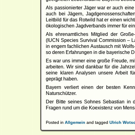
Als passionierter Jäger war er auch ein
auch bei Jägern, Jagdgenossenschaften
Leitbild für das Rotwild hat er einen wic
ökologischen Jagdverbands immer für ein
Als ehrenamtliches Mitglied der Große-B
(IUCN Species Survival Commission – Larg
in engem fachlichen Austausch mit Wolfs
so deren Erfahrungen in die bayerische 
Es war uns immer eine große Freude, mi
arbeiten. Wir sind dankbar für die Jahrz
seine klaren Analysen unsere Arbeit fü
geprägt haben.
Bayern verliert einen der besten Ke
Naturschützer.
Der Bitte seines Sohnes Sebastian in
Fragen rund um die Koexistenz von Mensc
Posted in
Allgemein
and tagged
Ulrich Wots