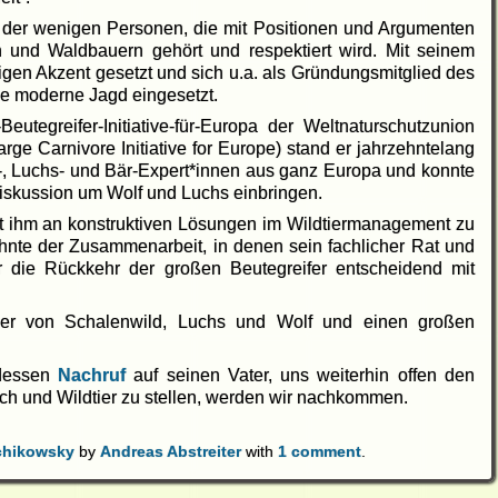
e der wenigen Personen, die mit Positionen und Argumenten
 und Waldbauern gehört und respektiert wird. Mit seinem
htigen Akzent gesetzt und sich u.a. als Gründungsmitglied des
e moderne Jagd eingesetzt.
eutegreifer-Initiative-für-Europa der Weltnaturschutzunion
e Carnivore Initiative for Europe) stand er jahrzehntelang
-, Luchs- und Bär-Expert*innen aus ganz Europa und konnte
Diskussion um Wolf und Luchs einbringen.
t ihm an konstruktiven Lösungen im Wildtiermanagement zu
ehnte der Zusammenarbeit, in denen sein fachlicher Rat und
r die Rückkehr der großen Beutegreifer entscheidend mit
nner von Schalenwild, Luchs und Wolf und einen großen
 dessen
Nachruf
auf seinen Vater, uns weiterhin offen den
h und Wildtier zu stellen, werden wir nachkommen.
chikowsky
by
Andreas Abstreiter
with
1 comment
.