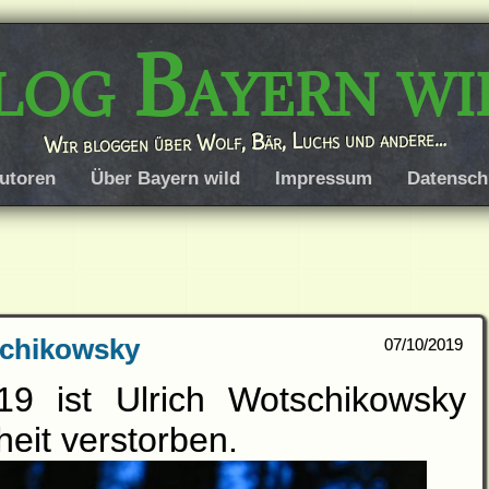
log Bayern wi
Wir bloggen über Wolf, Bär, Luchs und andere…
utoren
Über Bayern wild
Impressum
Datensch
schikowsky
07/10/2019
9 ist Ulrich Wotschikowsky
eit verstorben.