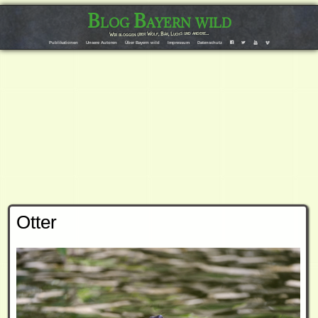
Blog Bayern wild
Wir bloggen über Wolf, Bär, Luchs und andere…
Publikationen
Unsere Autoren
Über Bayern wild
Impressum
Datenschutz
F
T
Y
V
Otter