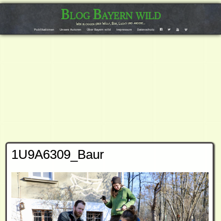
Blog Bayern wild
Wir bloggen über Wolf, Bär, Luchs und andere…
Publikationen
Unsere Autoren
Über Bayern wild
Impressum
Datenschutz
F
T
Y
V
1U9A6309_Baur