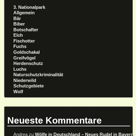
3. Nationalpark
Allgemein
Bär
Biber
Botschafter
Elch
Fischotter
Fuchs
Goldschakal
Greifvögel
Herdenschutz
Luchs
Naturschutzkriminalität
Niederwild
Schutzgebiete
Wolf
Neueste Kommentare
Andrea
zu
Wölfe in Deutschland – Neues Rudel in Bayern