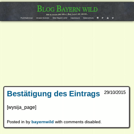
Blog Bayern wild
Wir bloggen über Wolf, Bär, Luchs und andere…
Publikationen
Unsere Autoren
Über Bayern wild
Impressum
Datenschutz
F
T
Y
V
Bestätigung des Eintrags
29/10/2015
[wysija_page]
Posted in by
bayernwild
with
comments disabled
.