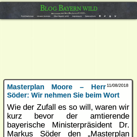
Blog Bayern wild
Wir bloggen über Wolf, Bär, Luchs und andere…
F
T
Y
V
Publikationen
Unsere Autoren
Über Bayern wild
Impressum
Datenschutz
Masterplan Moore – Herr
11/08/2018
Söder: Wir nehmen Sie beim Wort
Wie der Zufall es so will, waren wir
kurz bevor der amtierende
bayerische Ministerpräsident Dr.
Markus Söder den „Masterplan