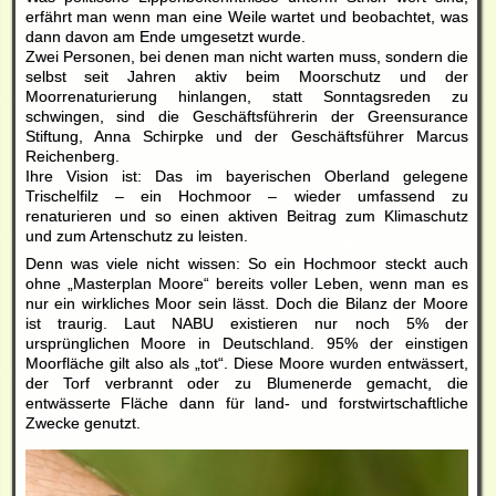
erfährt man wenn man eine Weile wartet und beobachtet, was
dann davon am Ende umgesetzt wurde.
Zwei Personen, bei denen man nicht warten muss, sondern die
selbst seit Jahren aktiv beim Moorschutz und der
Moorrenaturierung hinlangen, statt Sonntagsreden zu
schwingen, sind die Geschäftsführerin der Greensurance
Stiftung, Anna Schirpke und der Geschäftsführer Marcus
Reichenberg.
Ihre Vision ist: Das im bayerischen Oberland gelegene
Trischelfilz – ein Hochmoor – wieder umfassend zu
renaturieren und so einen aktiven Beitrag zum Klimaschutz
und zum Artenschutz zu leisten.
Denn was viele nicht wissen: So ein Hochmoor steckt auch
ohne „Masterplan Moore“ bereits voller Leben, wenn man es
nur ein wirkliches Moor sein lässt. Doch die Bilanz der Moore
ist traurig. Laut NABU existieren nur noch 5% der
ursprünglichen Moore in Deutschland. 95% der einstigen
Moorfläche gilt also als „tot“. Diese Moore wurden entwässert,
der Torf verbrannt oder zu Blumenerde gemacht, die
entwässerte Fläche dann für land- und forstwirtschaftliche
Zwecke genutzt.