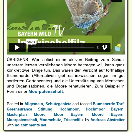
ÜBRIGENS: Wer selbst einen aktiven Beitrag zum Schutz
unserern letzten verbliebenen Moore beitragen will, kann ganz
konkret zwei Dinge tun. Das wären der Verzicht auf torfhaltige
Blumenerde (Alternativen gibt es inzwischen sogar im gut
sortierten Gartencenter) und die Unterstützung von Menschen
und Organisationen, die Moore renaturieren. Zum Beispiel in
Form einer
Moorpatenschaft
.
Posted in
Allgemein
,
Schutzgebiete
and tagged
Blumenerde Torf
,
Greensurance Stiftung
,
Hochmoor
,
Hochmoor Bayern
,
Masterplan Moore
,
Moor Bayern
,
Moore Bayern
,
Moorpatenschaft
,
Moorschutz
,
Trischelfilz
by
Andreas Abstreiter
with
no comments yet
.