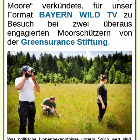
Moore“ verkündete, für unser
Format
BAYERN WILD TV
zu
Besuch bei zwei überaus
engagierten Moorschützern von
der
Greensurance Stiftung
.
Was politische Lippenbekenntnisse unterm Strich wert sind,