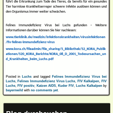
führt die Erkrankung zum Tode des Tieres, da bereits für ein gesundes
Tier harmlose Krankheitserreger schwere Infekte auslösen können und
den Organismus immer weiter schwächen.
Felines Immundefizienz Virus bei Luchs gefunden – Weitere
Informationen darüber können Sie hier nachlesen:
www.tierklinik.de/medizin/infektionskrankheiten/virusinfektionen
/fiv-felines-immundefizienz-virus
www.kora.ch/fileadmin/file_sharing/5_Bibliothek/52_KORA_Publik
ationen/520_KORA_Berichte/KORA_08_D_2001_Todesursachen_un
d_Krankheiten_beim_Luchs.pdf
Posted in
Luchs
and tagged
Felines Immundefizienz Virus bei
Luchs
,
Felines Immundefizienz Virus Luchs
,
FIV Kalkalpen
,
FIV
Luchs
,
FIV positiv
,
Katzen AIDS
,
Kuder FIV
,
Luchs Kalkalpen
by
bayernwild
with
no comments yet
.