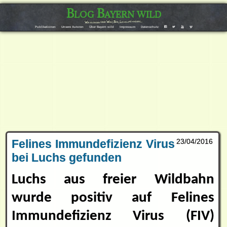
Blog Bayern wild
Wir bloggen über Wolf, Bär, Luchs und andere…
F
T
Y
V
Publikationen
Unsere Autoren
Über Bayern wild
Impressum
Datenschutz
Felines Immundefizienz Virus
23/04/2016
bei Luchs gefunden
Luchs aus freier Wildbahn
wurde positiv auf Felines
Immundefizienz Virus (FIV)