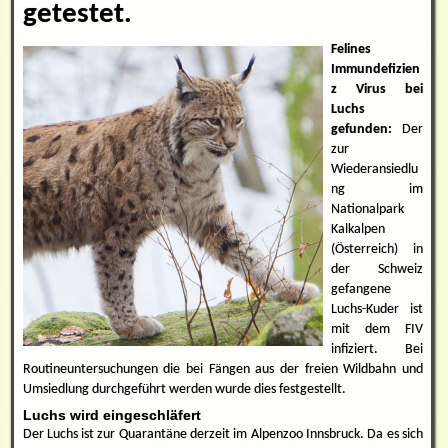
getestet.
Felines
Immundefizien
z Virus bei
Luchs
gefunden:
Der
zur
Wiederansiedlu
ng im
Nationalpark
Kalkalpen
(Österreich) in
der Schweiz
gefangene
Luchs-Kuder ist
mit dem FIV
infiziert. Bei
Routineuntersuchungen die bei Fängen aus der freien Wildbahn und
Umsiedlung durchgeführt werden wurde dies festgestellt.
Luchs wird eingeschläfert
Der Luchs ist zur Quarantäne derzeit im Alpenzoo Innsbruck. Da es sich