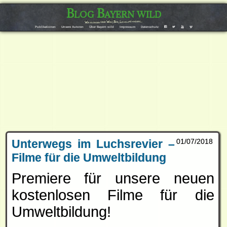
Blog Bayern wild
Wir bloggen über Wolf, Bär, Luchs und andere…
F
T
Y
V
Publikationen
Unsere Autoren
Über Bayern wild
Impressum
Datenschutz
Unterwegs im Luchsrevier –
01/07/2018
Filme für die Umweltbildung
Premiere für unsere neuen
kostenlosen Filme für die
Umweltbildung!