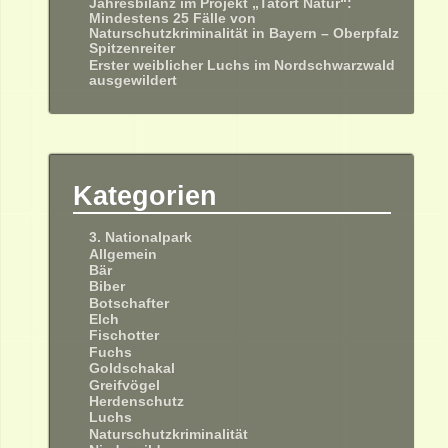
Jahresbilanz im Projekt „Tatort Natur“:
Mindestens 25 Fälle von
Naturschutzkriminalität in Bayern – Oberpfalz
Spitzenreiter
Erster weiblicher Luchs im Nordschwarzwald
ausgewildert
Kategorien
3. Nationalpark
Allgemein
Bär
Biber
Botschafter
Elch
Fischotter
Fuchs
Goldschakal
Greifvögel
Herdenschutz
Luchs
Naturschutzkriminalität