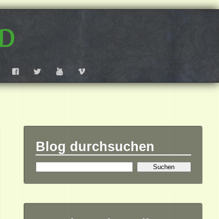
d
F
T
Y
V
Blog durchsuchen