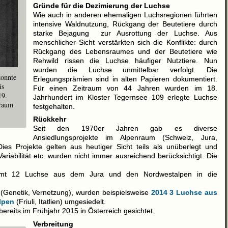
Gründe für die Dezimierung der Luchse
Wie auch in anderen ehemaligen Luchsregionen führten
intensive Waldnutzung, Rückgang der Beutetiere durch
starke Bejagung zur Ausrottung der Luchse. Aus
menschlicher Sicht verstärkten sich die Konflikte: durch
Rückgang des Lebensraumes und der Beutetiere wie
Rehwild rissen die Luchse häufiger Nutztiere. Nun
wurden die Luchse unmittelbar verfolgt. Die
konnte
Erlegungsprämien sind in alten Papieren dokumentiert.
is
Für einen Zeitraum von 44 Jahren wurden im 18.
19.
Jahrhundert im Kloster Tegernsee 109 erlegte Luchse
nraum
festgehalten.
Rückkehr
Seit den 1970er Jahren gab es diverse
Ansiedlungsprojekte im Alpenraum (Schweiz, Jura,
 Dies Projekte gelten aus heutiger Sicht teils als unüberlegt und
ariabilität etc. wurden nicht immer ausreichend berücksichtigt. Die
amt 12 Luchse aus dem Jura und den Nordwestalpen in die
 (Genetik, Vernetzung), wurden beispielsweise
2014 3 Luchse aus
Alpen
(Friuli, Itatlien) umgesiedelt.
ereits im Frühjahr 2015 in Österreich gesichtet.
Verbreitung