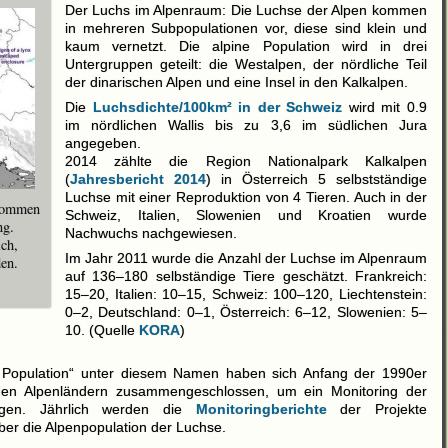
Der Luchs im Alpenraum: Die Luchse der Alpen kommen
in mehreren Subpopulationen vor, diese sind klein und
kaum vernetzt. Die alpine Population wird in drei
Untergruppen geteilt: die Westalpen, der nördliche Teil
der dinarischen Alpen und eine Insel in den Kalkalpen.
Die
Luchsdichte/100km² in der Schweiz
wird mit 0.9
im nördlichen Wallis bis zu 3,6 im südlichen Jura
angegeben.
2014 zählte die Region Nationalpark Kalkalpen
(
Jahresbericht 2014
) in Österreich 5 selbstständige
Luchse mit einer Reproduktion von 4 Tieren. Auch in der
rkommen
Schweiz, Italien, Slowenien und Kroatien wurde
ng.
Nachwuchs nachgewiesen.
ch,
Im Jahr 2011 wurde die Anzahl der Luchse im Alpenraum
en.
auf 136–180 selbständige Tiere geschätzt. Frankreich:
15–20, Italien: 10–15, Schweiz: 100–120, Liechtenstein:
0–2, Deutschland: 0–1, Österreich: 6–12, Slowenien: 5–
10. (Quelle
KORA
)
x Population“ unter diesem Namen haben sich Anfang der 1990er
en Alpenländern zusammengeschlossen, um ein Monitoring der
agen. Jährlich werden die
Monitoringberichte
der Projekte
ber die Alpenpopulation der Luchse.