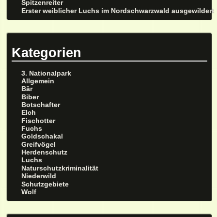
Spitzenreiter
Erster weiblicher Luchs im Nordschwarzwald ausgewildert
Kategorien
3. Nationalpark
Allgemein
Bär
Biber
Botschafter
Elch
Fischotter
Fuchs
Goldschakal
Greifvögel
Herdenschutz
Luchs
Naturschutzkriminalität
Niederwild
Schutzgebiete
Wolf