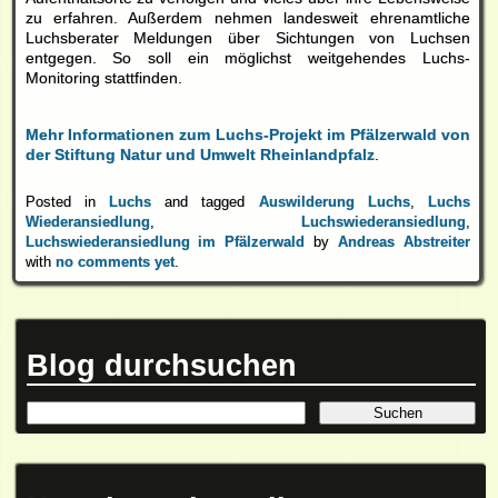
zu erfahren. Außerdem nehmen landesweit ehrenamtliche
Luchsberater Meldungen über Sichtungen von Luchsen
entgegen. So soll ein möglichst weitgehendes Luchs-
Monitoring stattfinden.
Mehr Informationen zum Luchs-Projekt im Pfälzerwald von
der Stiftung Natur und Umwelt Rheinlandpfalz
.
Posted in
Luchs
and tagged
Auswilderung Luchs
,
Luchs
Wiederansiedlung
,
Luchswiederansiedlung
,
Luchswiederansiedlung im Pfälzerwald
by
Andreas Abstreiter
with
no comments yet
.
Blog durchsuchen