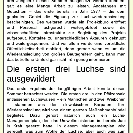
drei Jungtiere diesen Sommer ausgesetzt werden konnten,
galt es eine Menge Arbeit zu leisten. Angefangen mit
Gutachten – das erste bereits im Jahr 1977 – die dem
geplanten Gebiet die Eignung zur Luchswiederansiedlung
bescheinigten. Des weiteren wurde ein Projektbüro eröffnet
und Personal fachgerecht weitergebildet sowie die
wissenschaftliche Infrastruktur zur Begleitung des Projekts
aufgebaut. Kontakte zu unterschiedlichen Akteuren geknüpft
und weitergesponnen. Und vor allem wurde eine vorbildliche
Öffentlichkeitsarbeit etabliert, denn gerade wenn es um die
Wiederansiedlung von großen Beutegreifern geht, kann man
das betroffene Umfeld gar nicht früh genug informieren.
Die ersten drei Luchse sind
ausgewildert
Das erste Ergebnis der langjährigen Arbeit konnte diesen
Sommer betrachtet werden. Die ersten drei in den Pfälzerwald
entlassenen Luchswaisen – ein Männchen und zwei Weibchen
– stammen aus den slowakischen Karpaten. Ihre
Wiederansiedlung wird von einem ganzen Maßnahmenbündel
begleitet. Dazu gehört natürlich auch ein Luchs-
Managementplan, den das Umweltministerium im bereits Juni
in Kraft gesetzt hatte. In diesem Managementplan wird
geregelt, was zum Wohle der Luchse, aber auch was zum