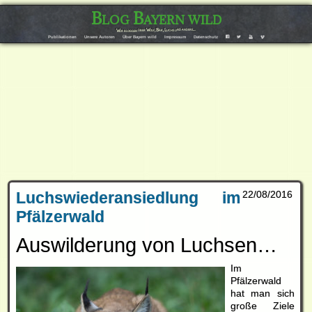
Blog Bayern wild
Wir bloggen über Wolf, Bär, Luchs und andere…
F
T
Y
V
Publikationen
Unsere Autoren
Über Bayern wild
Impressum
Datenschutz
Luchswiederansiedlung im
22/08/2016
Pfälzerwald
Auswilderung von Luchsen…
Im
Pfälzerwald
hat man sich
große Ziele