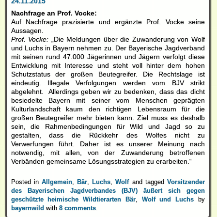
24.11.2015
Nachfrage an Prof. Vocke:
Auf Nachfrage prazisierte und ergänzte Prof. Vocke seine
Aussagen.
Prof. Vocke:
„Die Meldungen über die Zuwanderung von Wolf
und Luchs in Bayern nehmen zu. Der Bayerische Jagdverband
mit seinen rund 47.000 Jägerinnen und Jägern verfolgt diese
Entwicklung mit Interesse und steht voll hinter dem hohen
Schutzstatus der großen Beutegreifer. Die Rechtslage ist
eindeutig. Illegale Verfolgungen werden vom BJV strikt
abgelehnt. Allerdings geben wir zu bedenken, dass das dicht
besiedelte Bayern mit seiner vom Menschen geprägten
Kulturlandschaft kaum den richtigen Lebensraum für die
großen Beutegreifer mehr bieten kann. Ziel muss es deshalb
sein, die Rahmenbedingungen für Wild und Jagd so zu
gestalten, dass die Rückkehr des Wolfes nicht zu
Verwerfungen führt. Daher ist es unserer Meinung nach
notwendig, mit allen, von der Zuwanderung betroffenen
Verbänden gemeinsame Lösungsstrategien zu erarbeiten.“
Posted in
Allgemein
,
Bär
,
Luchs
,
Wolf
and tagged
Vorsitzender
des Bayerischen Jagdverbandes (BJV) äußert sich gegen
geschützte heimische Wildtierarten Bär
,
Wolf und Luchs
by
bayernwild
with
8 comments
.