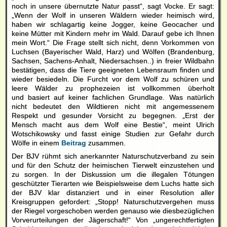
noch in unsere übernutzte Natur passt“, sagt Vocke. Er sagt:
„Wenn der Wolf in unseren Wäldern wieder heimisch wird,
haben wir schlagartig keine Jogger, keine Geocacher und
keine Mütter mit Kindern mehr im Wald. Darauf gebe ich Ihnen
mein Wort.“ Die Frage stellt sich nicht, denn Vorkommen von
Luchsen (Bayerischer Wald, Harz) und Wölfen (Brandenburg,
Sachsen, Sachens-Anhalt, Niedersachsen..) in freier Wildbahn
bestätigen, dass die Tiere geeigneten Lebensraum finden und
wieder besiedeln. Die Furcht vor dem Wolf zu schüren und
leere Wälder zu prophezeien ist vollkommen überholt
und basiert auf keiner fachlichen Grundlage. Was natürlich
nicht bedeutet den Wildtieren nicht mit angemessenem
Respekt und gesunder Vorsicht zu begegnen. „Erst der
Mensch macht aus dem Wolf eine Bestie“, meint Ulrich
Wotschikowsky und fasst einige Studien zur Gefahr durch
Wölfe in einem
Beitrag
zusammen.
Der BJV rühmt sich anerkannter Naturschutzverband zu sein
und für den Schutz der heimischen Tierwelt einzustehen und
zu sorgen. In der Diskussion um die illegalen Tötungen
geschützter Tierarten wie Beispielsweise dem Luchs hatte sich
der BJV klar distanziert und in einer Resolution aller
Kreisgruppen gefordert: „Stopp! Naturschutzvergehen muss
der Riegel vorgeschoben werden genauso wie diesbezüglichen
Vorverurteilungen der Jägerschaft!“ Von „ungerechtfertigten