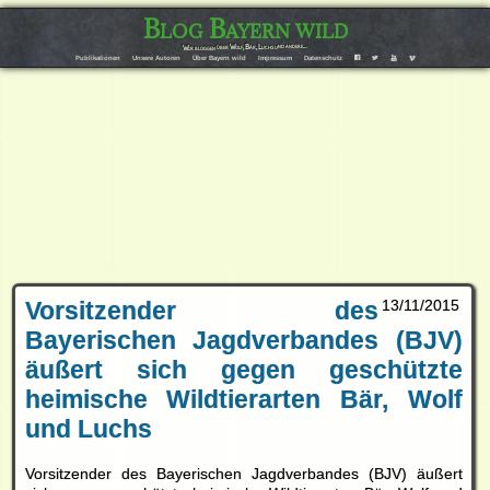
Blog Bayern wild
Wir bloggen über Wolf, Bär, Luchs und andere…
F
T
Y
V
Publikationen
Unsere Autoren
Über Bayern wild
Impressum
Datenschutz
Vorsitzender des
13/11/2015
Bayerischen Jagdverbandes (BJV)
äußert sich gegen geschützte
heimische Wildtierarten Bär, Wolf
und Luchs
Vorsitzender des Bayerischen Jagdverbandes (BJV) äußert