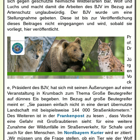
sich gegen geschützte heimische Wildtierarten Bär, Wolf und
Luchs und macht damit die Arbeiten des BJV im Bezug auf
Artenschutz unglaubwürdig. Der BJV wurde um eine
Stellungnahme gebeten. Diese ist bis zur Veröffentlichung
dieses Beitrages nicht eingegangen und wird, sobald sie
vorliegt, hier veröffentlicht.
Pr
of.
Dr
.
Jü
rg
en
Vo
ck
e, Präsident des BJV, hat sich mit seinen Äußerungen auf einer
Veranstaltung in Krumbach zum Thema Große Beutegreifer
auf dünnes Eis begeben. Im Bezug auf große Beutegreifer
meint er: „Sie passen einfach nicht in eine derart übernutzte
Landschaft mit beispielsweise 144 000 Straßenkilometern.“
Des Weiteren ist in der
Frankenpost
zu lesen , dass Vocke
eine Gefahr mit Großraubtieren sieht: für eine weitere
Zunahme der Wildunfälle im Straßenverkehr, für Schafe und
auch für den Menschen. Im
Nordbayern Kurier
wird er zitiert:
„Wir müssen uns die Frage stellen, ob ein Tier wie der Wolf