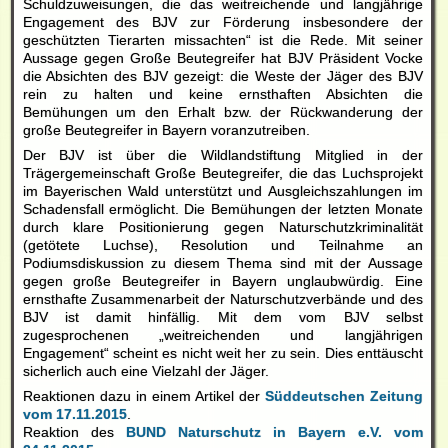
Schuldzuweisungen, die das weitreichende und langjährige
Engagement des BJV zur Förderung insbesondere der
geschützten Tierarten missachten“ ist die Rede. Mit seiner
Aussage gegen Große Beutegreifer hat BJV Präsident Vocke
die Absichten des BJV gezeigt: die Weste der Jäger des BJV
rein zu halten und keine ernsthaften Absichten die
Bemühungen um den Erhalt bzw. der Rückwanderung der
große Beutegreifer in Bayern voranzutreiben.
Der BJV ist über die Wildlandstiftung Mitglied in der
Trägergemeinschaft Große Beutegreifer, die das Luchsprojekt
im Bayerischen Wald unterstützt und Ausgleichszahlungen im
Schadensfall ermöglicht. Die Bemühungen der letzten Monate
durch klare Positionierung gegen Naturschutzkriminalität
(getötete Luchse), Resolution und Teilnahme an
Podiumsdiskussion zu diesem Thema sind mit der Aussage
gegen große Beutegreifer in Bayern unglaubwürdig. Eine
ernsthafte Zusammenarbeit der Naturschutzverbände und des
BJV ist damit hinfällig. Mit dem vom BJV selbst
zugesprochenen „weitreichenden und langjährigen
Engagement“ scheint es nicht weit her zu sein. Dies enttäuscht
sicherlich auch eine Vielzahl der Jäger.
Reaktionen dazu in einem Artikel der
Süddeutschen Zeitung
vom 17.11.2015
.
Reaktion des
BUND Naturschutz in Bayern e.V. vom