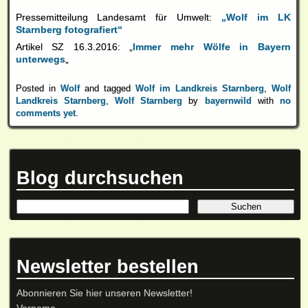
Pressemitteilung Landesamt für Umwelt:
„Wolf im LK
Starnberg fotografiert“
Artikel SZ 16.3.2016: „
Immer mehr Wölfe in Bayern
unterwegs
„
Posted in
Wolf
and tagged
Wolf im Landkreis Starnberg
,
Wolf
Landkreis Starnberg
,
Wolf Starnberg
by
bayernwild
with
no
comments yet
.
Blog durchsuchen
Newsletter bestellen
Abonnieren Sie hier unseren Newsletter!