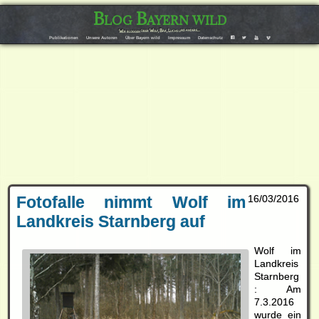
Blog Bayern wild
Wir bloggen über Wolf, Bär, Luchs und andere…
F
T
Y
V
Publikationen
Unsere Autoren
Über Bayern wild
Impressum
Datenschutz
Fotofalle nimmt Wolf im
16/03/2016
Landkreis Starnberg auf
Wolf im
Landkreis
Starnberg
: Am
7.3.2016
wurde ein