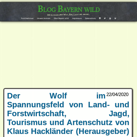
Blog Bayern wild
Wir bloggen über Wolf, Bär, Luchs und andere…
Publikationen
Unsere Autoren
Über Bayern wild
Impressum
Datenschutz
F
T
Y
V
Der Wolf im
22/04/2020
Spannungsfeld von Land- und
Forstwirtschaft, Jagd,
Tourismus und Artenschutz von
Klaus Hackländer (Herausgeber)