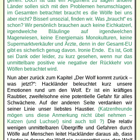
gehen. Doch ist das ein Argument zu sagen andere
Länder sollen sich mit den Problemen herumschlagen,
im Gesamten betrachtet braucht es die Wölfe bei uns
aber nicht? Bisserl unsozial, finden wir. Was „braucht“ es
schon? Wir persönlich brauchen auch keine Eichkatzerl,
irgendwelche Bläulinge auf irgendwelchen
Magerwiesen, keine Energiemais Monokulturen, keine
Supermarktverkäufer und Ärzte, denn in der Gesamt-EU
gibt es sicherlich genug davon. Ironie Ende. Es ist, Gott
sei Dank oder leider, zu kurz gesehen, wenn nur das
unmittelbare positive wie negative der Rückkehr von
Wölfen betrachtet wird.
Nun aber zurück zum Kapitel „Der Wolf kommt zurück –
was jetzt?“: Hackländer beleuchtet kurz unsere
Emotionen rund um den Wolf. Er ist ein kräftiges
Raubtier, zweifelsohne eine potentielle Gefahr für alles
Schwächere. Auf der anderen Seite verdanken wir
seiner Linie unser liebstes Haustier.
(Katzenfreunde
mögen uns diese Anmerkung nicht übel nehmen –
Katzen (und Luchse!) sind auch toll ?)
Die relativ
wenigen unmittelbaren Übergriffe und Gefahren durch
Wölfe auf Menschen leitet Hackländer daraus ab, dass