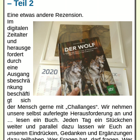
– Teil 2
Eine etwas andere Rezension.
Im
digitalen
Zeitalter
und
herausge
fordert
durch
eine
Ausgang
sbeschrä
nkung
beschäfti
gt sich
der Mensch gerne mit „Challanges“. Wir nehmen
unsere selbst auferlegte Herausforderung an und
… lesen ein Buch. Jeden Tag ein Stückchen
weiter und parallel dazu lassen wir Euch an
unseren Eindrücken, Gedanken und Ergänzungen
dazu teilhaben. Wer Fragen hat, darf fragen. Wer