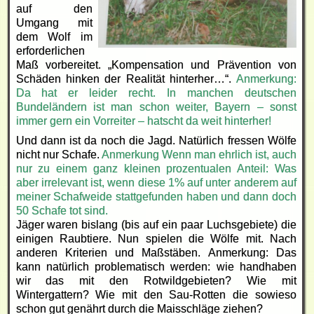
auf den
Umgang mit
dem Wolf im
erforderlichen
Maß vorbereitet. „Kompensation und Prävention von
Schäden hinken der Realität hinterher…“.
Anmerkung:
Da hat er leider recht. In manchen deutschen
Bundeländern ist man schon weiter, Bayern – sonst
immer gern ein Vorreiter – hatscht da weit hinterher!
Und dann ist da noch die Jagd. Natürlich fressen Wölfe
nicht nur Schafe.
Anmerkung Wenn man ehrlich ist, auch
nur zu einem ganz kleinen prozentualen Anteil: Was
aber irrelevant ist, wenn diese 1% auf unter anderem auf
meiner Schafweide stattgefunden haben und dann doch
50 Schafe tot sind.
Jäger waren bislang (bis auf ein paar Luchsgebiete) die
einigen Raubtiere. Nun spielen die Wölfe mit. Nach
anderen Kriterien und Maßstäben. Anmerkung: Das
kann natürlich problematisch werden: wie handhaben
wir das mit den Rotwildgebieten? Wie mit
Wintergattern? Wie mit den Sau-Rotten die sowieso
schon gut genährt durch die Maisschläge ziehen?