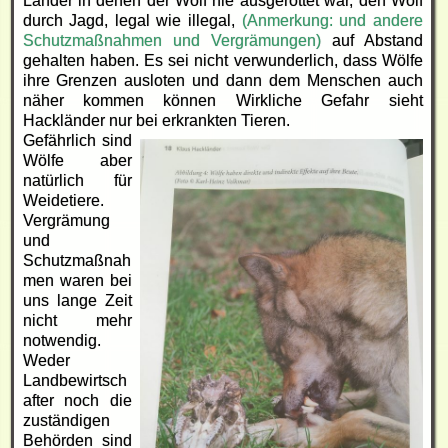
Länder in denen der Wolf nie ausgerottet war, den Wolf
durch Jagd, legal wie illegal,
(Anmerkung: und andere
Schutzmaßnahmen und Vergrämungen)
auf Abstand
gehalten haben. Es sei nicht verwunderlich, dass Wölfe
ihre Grenzen ausloten und dann dem Menschen auch
näher kommen können Wirkliche Gefahr sieht
Hackländer nur bei erkrankten Tieren.
Gefährlich sind
Wölfe aber
natürlich für
Weidetiere.
Vergrämung
und
Schutzmaßnah
men waren bei
uns lange Zeit
nicht mehr
notwendig.
Weder
Landbewirtsch
after noch die
zuständigen
Behörden sind