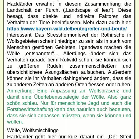
Hackländer erwähnt in diesem Zusammenhang die
Landschaft der Furcht („Landscape of fear“). Diese
besagt, dass direkte und indirekte Faktoren das
Verhalten der Tiere beeinflussen. Mehr dazu auch hier:
https://www.bayern-wild.de/beutegreifer-und-beute/
Interessant: Das Stresshormonlevel der Rothirsche in
Wolfsgebieten scheint niedriger zu sein als in stark vom
Menschen gestörten Gebieten. Irgendwas machen die
Wölfe „entspannter“… Allerdings ändert sich das
Verhalten gerade beim Rotwild schon: sie können sich
zu größeren Rudeln zusammenschließen und
übersichtlichere Äsungsflächen aufsuchen. Außerdem
können sie ihr Verhalten dahingehend ändern, dass sie
zu anderen Zeiten an anderen Orten fressen oder ruhen.
Anmerkung: Eine Anpassung an Wolfspräsenz und
damit eine Überlebensstrategie der Wölfe. Also ganz
schön schlau. Nur für menschliche Jagd und auch die
Forstbewirtschaftung kann das natürlich auch bedeuten,
dass sie sich anpassen müssten, wenn sie können und
wollen.
Wölfe, Wolfsmischlinge
Hackländer geht hier nur kurz darauf ein. „Der Streit