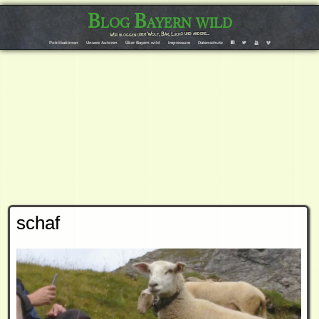
Blog Bayern wild
Wir bloggen über Wolf, Bär, Luchs und andere…
Publikationen
Unsere Autoren
Über Bayern wild
Impressum
Datenschutz
F
T
Y
V
schaf