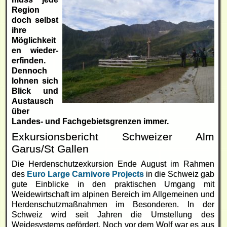
Region
doch selbst
ihre
Möglichkeit
en wieder-
erfinden.
Dennoch
lohnen sich
Blick und
Austausch
über
Landes- und Fachgebietsgrenzen immer.
Exkursionsbericht Schweizer Alm
Garus/St Gallen
Die Herdenschutzexkursion Ende August im Rahmen
des
Euro Large Carnivore Projects
in die Schweiz gab
gute Einblicke in den praktischen Umgang mit
Weidewirtschaft im alpinen Bereich im Allgemeinen und
Herdenschutzmaßnahmen im Besonderen. In der
Schweiz wird seit Jahren die Umstellung des
Weidesystems gefördert. Noch vor dem Wolf war es aus