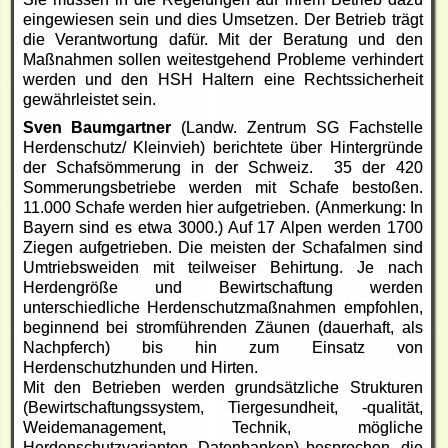
eingewiesen sein und dies Umsetzen. Der Betrieb trägt
die Verantwortung dafür. Mit der Beratung und den
Maßnahmen sollen weitestgehend Probleme verhindert
werden und den HSH Haltern eine Rechtssicherheit
gewährleistet sein.
Sven Baumgartner
(Landw. Zentrum SG Fachstelle
Herdenschutz/ Kleinvieh) berichtete über Hintergründe
der Schafsömmerung in der Schweiz. 35 der 420
Sommerungsbetriebe werden mit Schafe bestoßen.
11.000 Schafe werden hier aufgetrieben. (Anmerkung: In
Bayern sind es etwa 3000.) Auf 17 Alpen werden 1700
Ziegen aufgetrieben. Die meisten der Schafalmen sind
Umtriebsweiden mit teilweiser Behirtung. Je nach
Herdengröße und Bewirtschaftung werden
unterschiedliche Herdenschutzmaßnahmen empfohlen,
beginnend bei stromführenden Zäunen (dauerhaft, als
Nachpferch) bis hin zum Einsatz von
Herdenschutzhunden und Hirten.
Mit den Betrieben werden grundsätzliche Strukturen
(Bewirtschaftungssystem, Tiergesundheit, -qualität,
Weidemanagement, Technik, mögliche
Herdenschutzvarianten, Datenbanken) besprochen, die