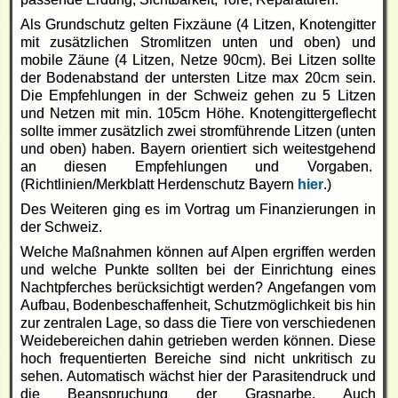
Als Grundschutz gelten Fixzäune (4 Litzen, Knotengitter
mit zusätzlichen Stromlitzen unten und oben) und
mobile Zäune (4 Litzen, Netze 90cm). Bei Litzen sollte
der Bodenabstand der untersten Litze max 20cm sein.
Die Empfehlungen in der Schweiz gehen zu 5 Litzen
und Netzen mit min. 105cm Höhe. Knotengittergeflecht
sollte immer zusätzlich zwei stromführende Litzen (unten
und oben) haben. Bayern orientiert sich weitestgehend
an diesen Empfehlungen und Vorgaben.
(Richtlinien/Merkblatt Herdenschutz Bayern
hier
.)
Des Weiteren ging es im Vortrag um Finanzierungen in
der Schweiz.
Welche Maßnahmen können auf Alpen ergriffen werden
und welche Punkte sollten bei der Einrichtung eines
Nachtpferches berücksichtigt werden? Angefangen vom
Aufbau, Bodenbeschaffenheit, Schutzmöglichkeit bis hin
zur zentralen Lage, so dass die Tiere von verschiedenen
Weidebereichen dahin getrieben werden können. Diese
hoch frequentierten Bereiche sind nicht unkritisch zu
sehen. Automatisch wächst hier der Parasitendruck und
die Beanspruchung der Grasnarbe. Auch