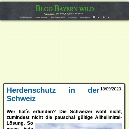
Blog Bayern wild
Wir bloggen über Wolf, Bär, Luchs und andere…
Publikationen
Unsere Autoren
Über Bayern wild
Impressum
Datenschutz
F
T
Y
V
Herdenschutz in der
18/09/2020
Schweiz
Wer hat´s erfunden? Die Schweizer wohl nicht,
zumindest nicht die
pauschal gültige Allheilmittel-
Lösung. So
muss jede