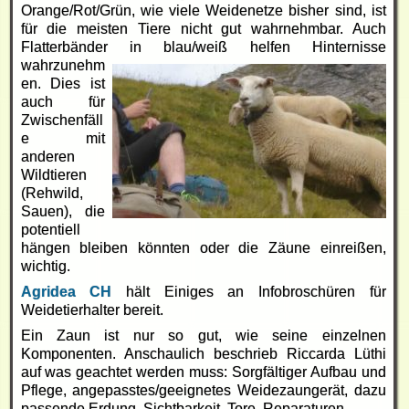
Orange/Rot/Grün, wie viele Weidenetze bisher sind, ist
für die meisten Tiere nicht gut wahrnehmbar. Auch
Flatterbänder in blau/weiß helfen
Hinternisse
wahrzunehm
en. Dies ist
auch für
Zwischenfäll
e mit
anderen
Wildtieren
(Rehwild,
Sauen), die
potentiell
hängen bleiben könnten oder die Zäune einreißen,
wichtig.
Agridea CH
hält Einiges an Infobroschüren für
Weidetierhalter bereit.
Ein Zaun ist nur so gut, wie seine einzelnen
Komponenten. Anschaulich beschrieb Riccarda Lüthi
auf was geachtet werden muss: Sorgfältiger Aufbau und
Pflege, angepasstes/geeignetes Weidezaungerät, dazu
passende Erdung, Sichtbarkeit, Tore, Reparaturen.