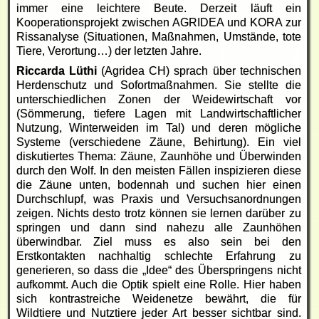
immer eine leichtere Beute. Derzeit läuft ein
Kooperationsprojekt zwischen AGRIDEA und KORA zur
Rissanalyse (Situationen, Maßnahmen, Umstände, tote
Tiere, Verortung…) der letzten Jahre.
Riccarda Lüthi
(Agridea CH) sprach über technischen
Herdenschutz und Sofortmaßnahmen. Sie stellte die
unterschiedlichen Zonen der Weidewirtschaft vor
(Sömmerung, tiefere Lagen mit Landwirtschaftlicher
Nutzung, Winterweiden im Tal) und deren mögliche
Systeme (verschiedene Zäune, Behirtung). Ein viel
diskutiertes Thema: Zäune, Zaunhöhe und Überwinden
durch den Wolf. In den meisten Fällen inspizieren diese
die Zäune unten, bodennah und suchen hier einen
Durchschlupf, was Praxis und Versuchsanordnungen
zeigen. Nichts desto trotz können sie lernen darüber zu
springen und dann sind nahezu alle Zaunhöhen
überwindbar. Ziel muss es also sein bei den
Erstkontakten nachhaltig schlechte Erfahrung zu
generieren, so dass die „Idee“ des Überspringens nicht
aufkommt. Auch die Optik spielt eine Rolle. Hier haben
sich kontrastreiche Weidenetze bewährt, die für
Wildtiere und Nutztiere jeder Art besser sichtbar sind.