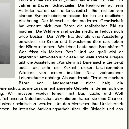
Jahren in Bayern Schlagzeilen. Die Reaktionen auf sein
Auftreten waren sehr unterschiedlich: Sie reichten von
starken Sympathiebekenntnissen bis hin zu deutlicher
Ablehnung. Der Mensch in der modernen Gesellschaft
hat verlernt, sich vom Bären ein realistisches Bild zu
machen. Die Wildtiere sind weder niedliche Teddys noch
wilde Bestien. Der WWF hat deshalb eine Ausstellung
entwickelt, die Kinder und Erwachsene über das Leben
der Bären informiert. Wo leben heute noch Braunbären?
Was frisst ein Meister Petz? Und wie groß wird er
eigentlich? Antworten auf diese und viele andere Fragen
gibt die Ausstellung „Wandern ist Bärensache Sie zeigt
auch, wie sehr die Zukunft dieser faszinierenden
Wildtiere von einem intakten Netz verbundener
Lebensräume abhängt. Als wandernde Tierarten machen
Bären vor Ländergrenzen nicht halt; die
Bärenschutz sowie zusammenhängende Gebiete, in denen sich die
dig. Wir müssen wieder lernen, mit Bär, Luchs und Wolf
Teil unserer Naturlandschaft akzeptieren, haben sie eine Chance,
and wieder heimisch zu werden. Um den Menschen ihre Unsicherheit
en, ist intensive Aufklärungsarbeit über die Biologie und das