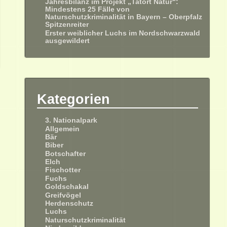
Jahresbilanz im Projekt „Tatort Natur“:
Mindestens 25 Fälle von
Naturschutzkriminalität in Bayern – Oberpfalz
Spitzenreiter
Erster weiblicher Luchs im Nordschwarzwald
ausgewildert
Kategorien
3. Nationalpark
Allgemein
Bär
Biber
Botschafter
Elch
Fischotter
Fuchs
Goldschakal
Greifvögel
Herdenschutz
Luchs
Naturschutzkriminalität