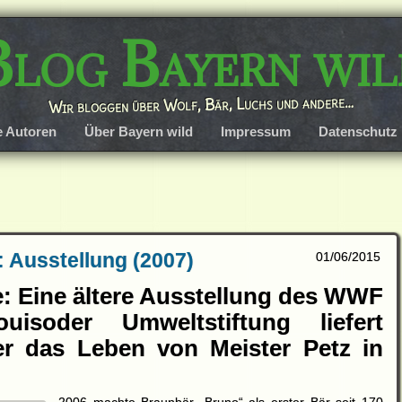
Blog Bayern wil
Wir bloggen über Wolf, Bär, Luchs und andere…
e Autoren
Über Bayern wild
Impressum
Datenschutz
 Ausstellung (2007)
01/06/2015
: Eine ältere Ausstellung des WWF
soder Umweltstiftung liefert
er das Leben von Meister Petz in
2006 machte Braunbär „Bruno“ als erster Bär seit 170