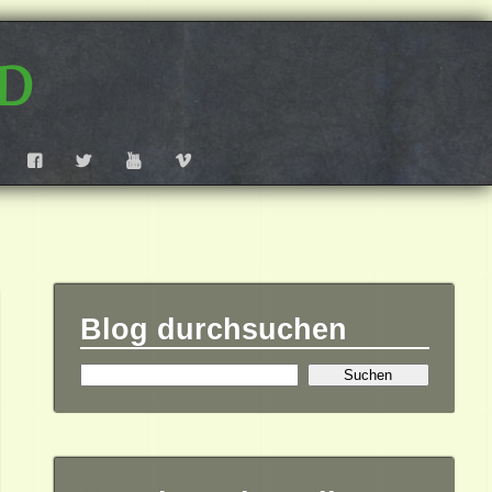
d
F
T
Y
V
Blog durchsuchen