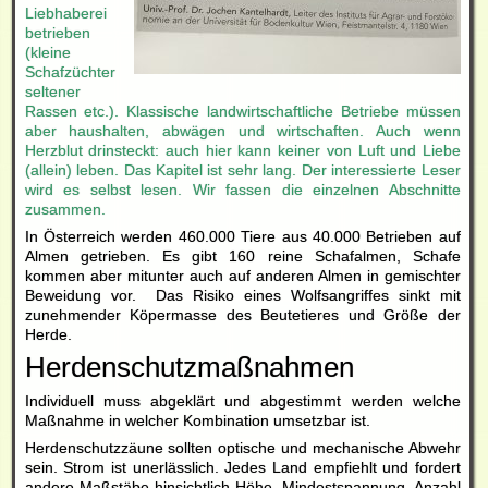
Liebhaberei
betrieben
(kleine
Schafzüchter
seltener
Rassen etc.). Klassische landwirtschaftliche Betriebe müssen
aber haushalten, abwägen und wirtschaften. Auch wenn
Herzblut drinsteckt: auch hier kann keiner von Luft und Liebe
(allein) leben. Das Kapitel ist sehr lang. Der interessierte Leser
wird es selbst lesen. Wir fassen die einzelnen Abschnitte
zusammen.
In Österreich werden 460.000 Tiere aus 40.000 Betrieben auf
Almen getrieben. Es gibt 160 reine Schafalmen, Schafe
kommen aber mitunter auch auf anderen Almen in gemischter
Beweidung vor. Das Risiko eines Wolfsangriffes sinkt mit
zunehmender Köpermasse des Beutetieres und Größe der
Herde.
Herdenschutzmaßnahmen
Individuell muss abgeklärt und abgestimmt werden welche
Maßnahme in welcher Kombination umsetzbar ist.
Herdenschutzzäune sollten optische und mechanische Abwehr
sein. Strom ist unerlässlich. Jedes Land empfiehlt und fordert
andere Maßstäbe hinsichtlich Höhe, Mindestspannung, Anzahl