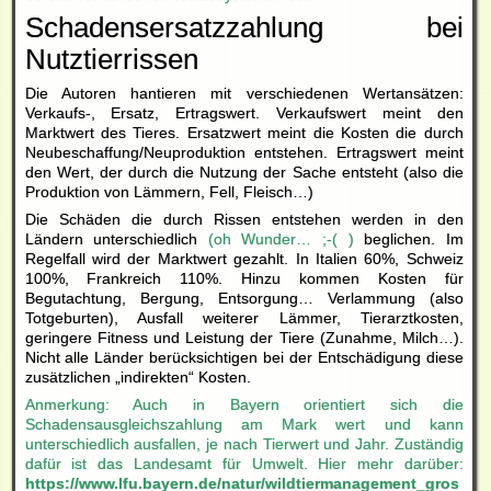
Schadensersatzzahlung bei
Nutztierrissen
Die Autoren hantieren mit verschiedenen Wertansätzen:
Verkaufs-, Ersatz, Ertragswert. Verkaufswert meint den
Marktwert des Tieres. Ersatzwert meint die Kosten die durch
Neubeschaffung/Neuproduktion entstehen. Ertragswert meint
den Wert, der durch die Nutzung der Sache entsteht (also die
Produktion von Lämmern, Fell, Fleisch…)
Die Schäden die durch Rissen entstehen werden in den
Ländern unterschiedlich
(oh Wunder… ;-( )
beglichen. Im
Regelfall wird der Marktwert gezahlt. In Italien 60%, Schweiz
100%, Frankreich 110%. Hinzu kommen Kosten für
Begutachtung, Bergung, Entsorgung… Verlammung (also
Totgeburten), Ausfall weiterer Lämmer, Tierarztkosten,
geringere Fitness und Leistung der Tiere (Zunahme, Milch…).
Nicht alle Länder berücksichtigen bei der Entschädigung diese
zusätzlichen „indirekten“ Kosten.
Anmerkung: Auch in Bayern orientiert sich die
Schadensausgleichszahlung am Mark wert und kann
unterschiedlich ausfallen, je nach Tierwert und Jahr. Zuständig
dafür ist das Landesamt für Umwelt. Hier mehr darüber:
https://www.lfu.bayern.de/natur/wildtiermanagement_gros