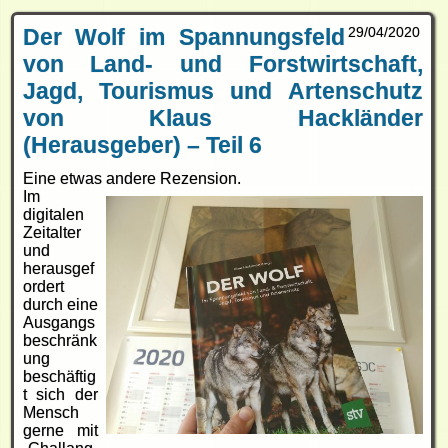
Der Wolf im Spannungsfeld
29/04/2020
von Land- und Forstwirtschaft,
Jagd, Tourismus und Artenschutz
von Klaus Hackländer
(Herausgeber) – Teil 6
Eine etwas andere Rezension.
Im
digitalen
Zeitalter
und
herausgef
ordert
durch eine
Ausgangs
beschränk
ung
beschäftig
t sich der
Mensch
gerne mit