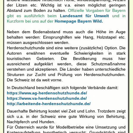
der Litzen etc. Wichtig ist v.a. einen möglichst geringen
Abstand zum Boden zu halten.
Offizielle Vorgaben für Bayern
gibt es ausführlich beim
Landesamt für Umwelt
und in
Kurzform bei uns auf der
Homepage Bayern Wild.
Neben dem Bodenabstand muss auch die Höhe im Auge
behalten werden: Einsprunghilfen wie Hang, Holzstapel etc.
müssen ausgeschlossen werden.
Herdenschutzhunde sind eine weitere (zusätzliche) Option. Die
Autoren erwähnen eventuelle Schwierigkeiten in stark
touristischen Gebieten. Die Bevölkerung muss hier
ausreichend aufgeklärt werden, diese Schutzmaßnahme
verstehen und akzeptieren. Die Länder haben unterschiedliche
Struturen zur Zucht und Prüfung von Herdenschutzhunden.
Die Schweiz ist da weit vorne.
In Deutschland beschäftigen sich folgende Verbände damit:
https://www.ag-herdenschutzhunde.de/
https://www.va-herdenschutzhunde.de/
http://arbeitende-herdenschutzhunde.de/
Dauerhafte Behirtung kostet viel Zeit und Lohn. Trotzdem zeigt
sich u.a. in der Schweiz eine gute Wirkung von Behirtung,
Nachtpferch und Hunden.
Für Österreich wurde für Modellbetriebe eine Umsetzung und
Kostenaufstellung hypothetisch versucht: Grundsätzlich sind