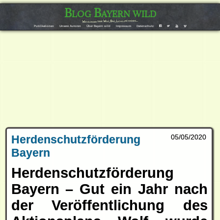
Blog Bayern wild
Wir bloggen über Wolf, Bär, Luchs und andere…
F
T
Y
V
Publikationen
Unsere Autoren
Über Bayern wild
Impressum
Datenschutz
Herdenschutzförderung
05/05/2020
Bayern
Herdenschutzförderung
Bayern – Gut ein Jahr nach
der Veröffentlichung des