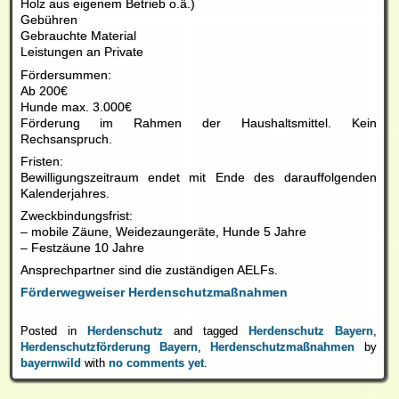
Holz aus eigenem Betrieb o.ä.)
Gebühren
Gebrauchte Material
Leistungen an Private
Fördersummen:
Ab 200€
Hunde max. 3.000€
Förderung im Rahmen der Haushaltsmittel. Kein
Rechsanspruch.
Fristen:
Bewilligungszeitraum endet mit Ende des darauffolgenden
Kalenderjahres.
Zweckbindungsfrist:
– mobile Zäune, Weidezaungeräte, Hunde 5 Jahre
– Festzäune 10 Jahre
Ansprechpartner sind die zuständigen AELFs.
Förderwegweiser Herdenschutzmaßnahmen
Posted in
Herdenschutz
and tagged
Herdenschutz Bayern
,
Herdenschutzförderung Bayern
,
Herdenschutzmaßnahmen
by
bayernwild
with
no comments yet
.