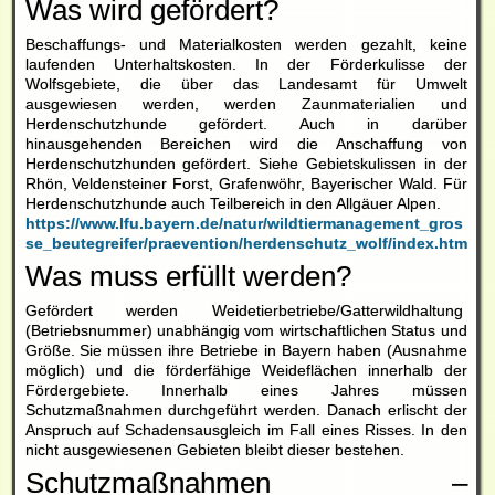
Was wird gefördert?
Beschaffungs- und Materialkosten werden gezahlt, keine
laufenden Unterhaltskosten. In der Förderkulisse der
Wolfsgebiete, die über das Landesamt für Umwelt
ausgewiesen werden, werden Zaunmaterialien und
Herdenschutzhunde gefördert. Auch in darüber
hinausgehenden Bereichen wird die Anschaffung von
Herdenschutzhunden gefördert. Siehe Gebietskulissen in der
Rhön, Veldensteiner Forst, Grafenwöhr, Bayerischer Wald. Für
Herdenschutzhunde auch Teilbereich in den Allgäuer Alpen.
https://www.lfu.bayern.de/natur/wildtiermanagement_gros
se_beutegreifer/praevention/herdenschutz_wolf/index.htm
Was muss erfüllt werden?
Gefördert werden Weidetierbetriebe/Gatterwildhaltung
(Betriebsnummer) unabhängig vom wirtschaftlichen Status und
Größe. Sie müssen ihre Betriebe in Bayern haben (Ausnahme
möglich) und die förderfähige Weideflächen innerhalb der
Fördergebiete. Innerhalb eines Jahres müssen
Schutzmaßnahmen durchgeführt werden. Danach erlischt der
Anspruch auf Schadensausgleich im Fall eines Risses. In den
nicht ausgewiesenen Gebieten bleibt dieser bestehen.
Schutzmaßnahmen –