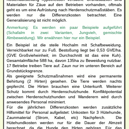
Materialien für Zäue auf den Betrieben vorhanden, oftmals
geht es um eine Aufrüstung nach Herdenschutzmaßstäben. Es
werden nur die Differenzkosten betrachtet. Eine
Generalisierung ist nicht möglich.
Anmerkung: Es werden ein paar Beispiele aufgeführt
(Schafalm in zwei Varianten, Jungvieh, gemischte
Almbeweidung). Wir erwähnen hier nur ein Beispiel.
Ein Beispiel ist die steile Hochalm mit Schafbeweidung.
Verreichbarket nur zu Fuß. Bestoßung liegt bei 0,53 GVE/ha.
(GVE Großvieheinheit; im Durchschnitt ist das eine Kuh).
Gesamtalmfläche 588 ha, davon 135ha zu Beweidung nutzbar.
17 Betriebe treiben Tiere auf. Zaun nur im unteren Bereich auf
Grundstücksgrenze.
Als geeignete Schutzmaßnahmen wird eine permanente
Behirtung (2 Hirten) gesehen. Die Tiere werden nachts
gepfercht. Die Hirten brauchen eine Unterkunft. Weiterer
Schutz kommt durch Herdenschutzhunde. Konfliktpotential
zwischen Herdenschutzhunden und Wanderern wird durch
anwesendes Personal minimiert.
Für die jährlichen Differenzkosten werden zusätzliche
Hilfsmittel für Personal aufgelistet: Unkosten für 3 Hütehunde,
Zaunmaterial (Strom, Kabel, etc) Nachpferch. Die
Hütehundkosten werden nur für die Dauer der Almzeit
berechnet, da die Hunde den Hirten gehören. Für das