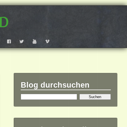
d
F
T
Y
V
Blog durchsuchen