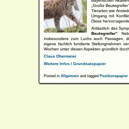
Bayerischen Akadem
„Große Beutegreifer“
Tierarten wie Ansie
Umgang mit Konflik
Diese hervorragende
Anlässlich des Symp
Beutegreifer“
. Nebe
insbesondere zum Luchs auch Passagen, die
eigene fachlich fundierte Stellungnahmen v
Wochen unter diesen Aspekten gründlich durch
Claus Obermeier
Weitere Infos / Grundsatzpapier
Posted in
Allgemein
and tagged
Positionspapier