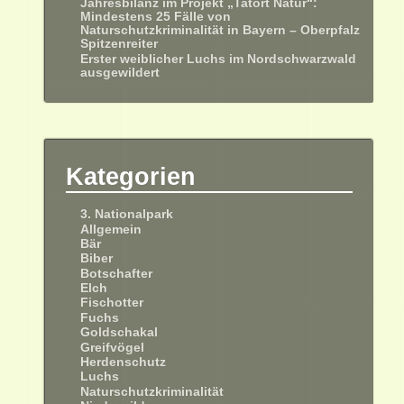
Jahresbilanz im Projekt „Tatort Natur“:
Mindestens 25 Fälle von
Naturschutzkriminalität in Bayern – Oberpfalz
Spitzenreiter
Erster weiblicher Luchs im Nordschwarzwald
ausgewildert
Kategorien
3. Nationalpark
Allgemein
Bär
Biber
Botschafter
Elch
Fischotter
Fuchs
Goldschakal
Greifvögel
Herdenschutz
Luchs
Naturschutzkriminalität