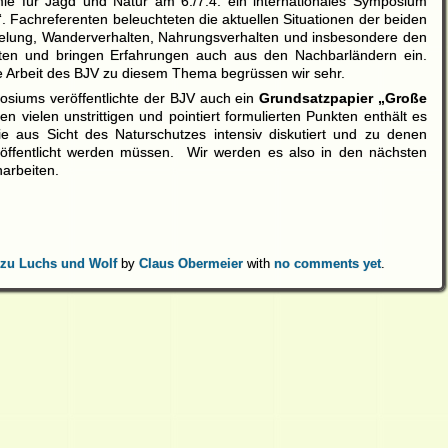
ie für Jagd und Natur am 6./7.4. ein internationales Symposium
. Fachreferenten beleuchteten die aktuellen Situationen der beiden
delung, Wanderverhalten, Nahrungsverhalten und insbesondere den
ten und bringen Erfahrungen auch aus den Nachbarländern ein.
 Arbeit des BJV zu diesem Thema begrüssen wir sehr.
osiums veröffentlichte der BJV auch ein
Grundsatzpapier „Große
n vielen unstrittigen und pointiert formulierten Punkten enthält es
 aus Sicht des Naturschutzes intensiv diskutiert und zu denen
eröffentlicht werden müssen. Wir werden es also in den nächsten
arbeiten.
 zu Luchs und Wolf
by
Claus Obermeier
with
no comments yet
.