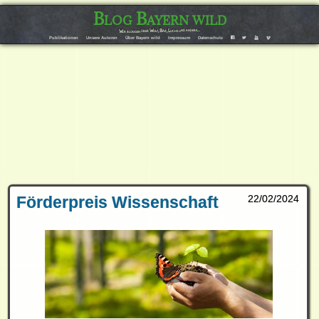
Blog Bayern wild
Wir bloggen über Wolf, Bär, Luchs und andere…
F
T
Y
V
Publikationen
Unsere Autoren
Über Bayern wild
Impressum
Datenschutz
Förderpreis Wissenschaft
22/02/2024