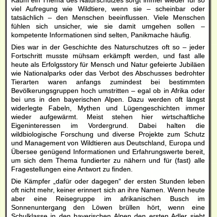
viel Aufregung wie Wildtiere, wenn sie – scheinbar oder
tatsächlich – den Menschen beeinflussen. Viele Menschen
fühlen sich unsicher, wie sie damit umgehen sollen –
kompetente Informationen sind selten, Panikmache häufig.
Dies war in der Geschichte des Naturschutzes oft so – jeder
Fortschritt musste mühsam erkämpft werden, und fast alle
heute als Erfolgsstory für Mensch und Natur gefeierte Jubiläen
wie Nationalparks oder das Verbot des Abschusses bedrohter
Tierarten waren anfangs zumindest bei bestimmten
Bevölkerungsgruppen hoch umstritten – egal ob in Afrika oder
bei uns in den bayerischen Alpen. Dazu werden oft längst
widerlegte Fabeln, Mythen und Lügengeschichten immer
wieder aufgewärmt. Meist stehen hier wirtschaftliche
Eigeninteressen im Vordergrund. Dabei halten die
wildbiologische Forschung und diverse Projekte zum Schutz
und Management von Wildtieren aus Deutschland, Europa und
Übersee genügend Informationen und Erfahrungswerte bereit,
um sich dem Thema fundierter zu nähern und für (fast) alle
Fragestellungen eine Antwort zu finden.
Die Kämpfer „dafür oder dagegen“ der ersten Stunden leben
oft nicht mehr, keiner erinnert sich an ihre Namen. Wenn heute
aber eine Reisegruppe im afrikanischen Busch im
Sonnenuntergang den Löwen brüllen hört, wenn eine
Schulklasse in den bayerischen Alpen den ersten Adler sieht