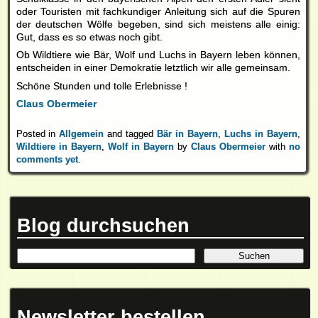
oder Touristen mit fachkundiger Anleitung sich auf die Spuren
der deutschen Wölfe begeben, sind sich meistens alle einig:
Gut, dass es so etwas noch gibt.
Ob Wildtiere wie Bär, Wolf und Luchs in Bayern leben können,
entscheiden in einer Demokratie letztlich wir alle gemeinsam.
Schöne Stunden und tolle Erlebnisse !
Claus Obermeier
Posted in
Allgemein
and tagged
Bär in Bayern
,
Luchs in Bayern
,
Wildtiere in Bayern
,
Wolf in Bayern
by
Claus Obermeier
with
no
comments yet
.
Blog durchsuchen
Newsletter bestellen