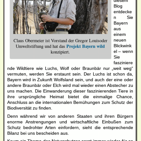
diesem
Blog
entdecke
n Sie
Bayern
aus
einem
Claus Obermeier ist Vorstand der Gregor Louisoder
neuen
Projekt Bayern
wild
Umweltstiftung und hat das
Blickwink
konzipiert.
el – wenn
Sie
fasziniere
nde Wildtiere wie Luchs, Wolf oder Braunbär nur „weit weg“
vermuten, werden Sie erstaunt sein. Der Luchs ist schon da,
Bayern wird in Zukunft Wolfsland sein, und auch der eine oder
andere Braunbär oder Elch wird mal wieder einen Abstecher zu
uns machen. Die Einwanderung dieser faszinierenden Tiere in
ihre ursprüngliche Heimat bietet die einmalige Chance,
Anschluss an die internationalen Bemühungen zum Schutz der
Biodiversität zu finden.
Denn während wir von anderen Staaten und ihren Bürgern
enorme Anstrengungen und wirtschaftliche Einbußen zum
Schutz bedrohter Arten einfordern, sieht die entsprechende
Bilanz bei uns bescheiden aus.
Kaum ein Thema des Naturschutzes sorgt immer wieder für so