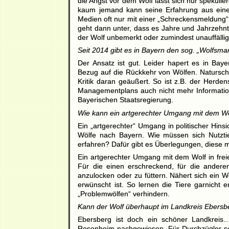
die Angst vor dem Wolf lässt sich nur spekulier
kaum jemand kann seine Erfahrung aus einer
Medien oft nur mit einer „Schreckensmeldung“ 
geht dann unter, dass es Jahre und Jahrzehnt
der Wolf unbemerkt oder zumindest unauffällig 
Seit 2014 gibt es in Bayern den sog. „Wolfsma
Der Ansatz ist gut. Leider hapert es in B
Bezug auf die Rückkehr von Wölfen. Naturs
Kritik daran geäußert. So ist z.B. der Herden
Managementplans auch nicht mehr Information. 
Bayerischen Staatsregierung.
Wie kann ein artgerechter Umgang mit dem W
Ein „artgerechter“ Umgang in politischer Hins
Wölfe nach Bayern. Wie müssen sich Nutztier
erfahren? Dafür gibt es Überlegungen, diese 
Ein artgerechter Umgang mit dem Wolf in freie
Für die einen erschreckend, für die anderen
anzulocken oder zu füttern. Nähert sich ein W
erwünscht ist. So lernen die Tiere garnich
„Problemwölfen“ verhindern.
Kann der Wolf überhaupt im Landkreis Ebersb
Ebersberg ist doch ein schöner Landkreis
Rosenheim nachgewiesen. Für Durchzügler sche