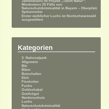
Jahresbilanz im Projekt „Tatort Natur“:
Mindestens 25 Fälle von
Naturschutzkriminalität in Bayern – Oberpfalz
Spitzenreiter
Erster weiblicher Luchs im Nordschwarzwald
ausgewildert
Kategorien
3. Nationalpark
Allgemein
Bär
Biber
Botschafter
Elch
Fischotter
Fuchs
Goldschakal
Greifvögel
Herdenschutz
Luchs
Naturschutzkriminalität