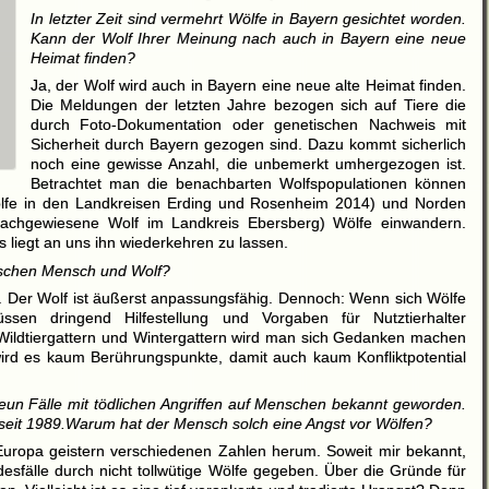
In letzter Zeit sind vermehrt Wölfe in Bayern gesichtet worden.
Kann der Wolf Ihrer Meinung nach auch in Bayern eine neue
Heimat finden?
Ja, der Wolf wird auch in Bayern eine neue alte Heimat finden.
Die Meldungen der letzten Jahre bezogen sich auf Tiere die
durch Foto-Dokumentation oder genetischen Nachweis mit
Sicherheit durch Bayern gezogen sind. Dazu kommt sicherlich
noch eine gewisse Anzahl, die unbemerkt umhergezogen ist.
Betrachtet man die benachbarten Wolfspopulationen können
lfe in den Landkreisen Erding und Rosenheim 2014) und Norden
nachgewiesene Wolf im Landkreis Ebersberg) Wölfe einwandern.
s liegt an uns ihn wiederkehren zu lassen.
wischen Mensch und Wolf?
. Der Wolf ist äußerst anpassungsfähig. Dennoch: Wenn sich Wölfe
ssen dringend Hilfestellung und Vorgaben für Nutztierhalter
 Wildtiergattern und Wintergattern wird man sich Gedanken machen
ird es kaum Berührungspunkte, damit auch kaum Konfliktpotential
neun Fälle mit tödlichen Angriffen auf Menschen bekannt geworden.
 seit 1989.Warum hat der Mensch solch eine Angst vor Wölfen?
 Europa geistern verschiedenen Zahlen herum. Soweit mir bekannt,
odesfälle durch nicht tollwütige Wölfe gegeben. Über die Gründe für