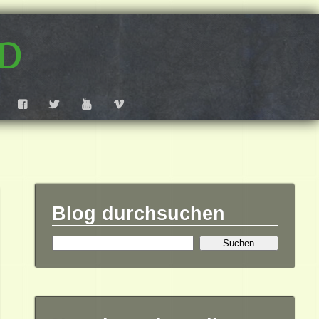
d
F
T
Y
V
Blog durchsuchen