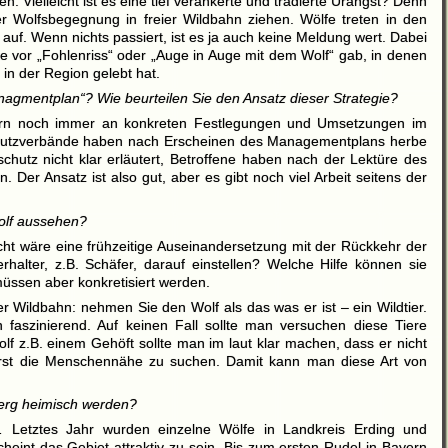
en. Vielleicht ist es eine tief verankerte und tradierte Urangst? Denn
 Wolfsbegegnung in freier Wildbahn ziehen. Wölfe treten in den
auf. Wenn nichts passiert, ist es ja auch keine Meldung wert. Dabei
e vor „Fohlenriss“ oder „Auge in Auge mit dem Wolf“ gab, in denen
in der Region gelebt hat.
nagmentplan“? Wie beurteilen Sie den Ansatz dieser Strategie?
ayern noch immer an konkreten Festlegungen und Umsetzungen im
chutzverbände haben nach Erscheinen des Managementplans herbe
schutz nicht klar erläutert, Betroffene haben nach der Lektüre des
Der Ansatz ist also gut, aber es gibt noch viel Arbeit seitens der
olf aussehen?
icht wäre eine frühzeitige Auseinandersetzung mit der Rückkehr der
halter, z.B. Schäfer, darauf einstellen? Welche Hilfe können sie
müssen aber konkretisiert werden.
r Wildbahn: nehmen Sie den Wolf als das was er ist – ein Wildtier.
 faszinierend. Auf keinen Fall sollte man versuchen diese Tiere
olf z.B. einem Gehöft sollte man im laut klar machen, dass er nicht
t erst die Menschennähe zu suchen. Damit kann man diese Art von
erg heimisch werden?
… Letztes Jahr wurden einzelne Wölfe in Landkreis Erding und
int das Gebiet attraktiv zu sein. Bis zum ersten Rudel in Bayern