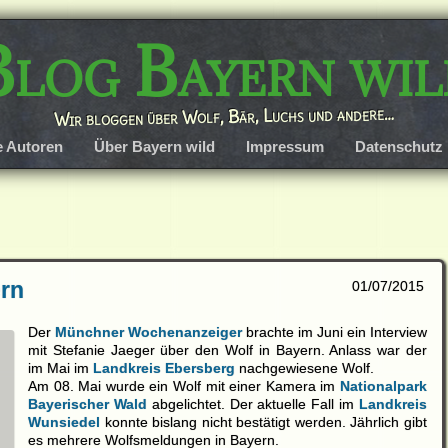
Blog Bayern wil
Wir bloggen über Wolf, Bär, Luchs und andere…
e Autoren
Über Bayern wild
Impressum
Datenschutz
ern
01/07/2015
Der
Münchner Wochenanzeiger
brachte im Juni ein Interview
mit Stefanie Jaeger über den Wolf in Bayern. Anlass war der
im Mai im
Landkreis Ebersberg
nachgewiesene Wolf.
Am 08. Mai wurde ein Wolf mit einer Kamera im
Nationalpark
Bayerischer Wald
abgelichtet. Der aktuelle Fall im
Landkreis
Wunsiedel
konnte bislang nicht bestätigt werden. Jährlich gibt
es mehrere Wolfsmeldungen in Bayern.