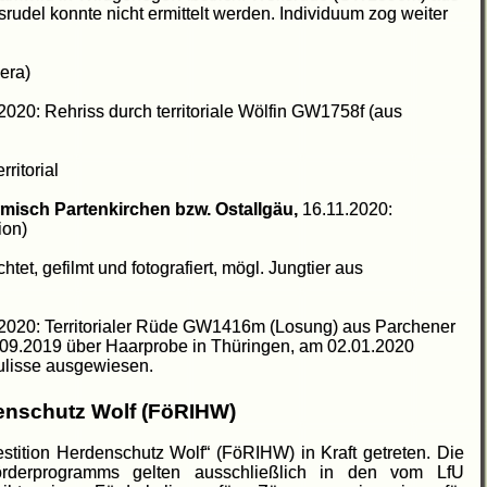
rudel konnte nicht ermittelt werden. Individuum zog weiter
era)
2020: Rehriss durch territoriale Wölfin GW1758f (aus
ritorial
misch Partenkirchen bzw. Ostallgäu,
16.11.2020:
ion)
htet, gefilmt und fotografiert, mögl. Jungtier aus
2020: Territorialer Rüde GW1416m (Losung) aus Parchener
.09.2019 über Haarprobe in Thüringen, am 02.01.2020
rkulisse ausgewiesen.
rdenschutz Wolf (FöRIHW)
nvestition Herdenschutz Wolf“ (FöRIHW) in Kraft getreten. Die
erprogramms gelten ausschließlich in den vom LfU