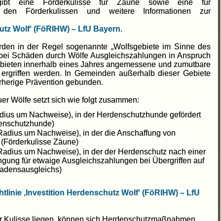
s gibt eine Förderkulisse für Zäune sowie eine für
den Förderkulissen und weitere Informationen zur
hutz Wolf‘ (FöRIHW) – LfU Bayern
.
rden in der Regel sogenannte „Wolfsgebiete im Sinne des
ei Schäden durch Wölfe Ausgleichszahlungen in Anspruch
bieten innerhalb eines Jahres angemessene und zumutbare
ergriffen werden. In Gemeinden außerhalb dieser Gebiete
orherige Prävention gebunden.
uer Wölfe setzt sich wie folgt zusammen:
dius um Nachweise), in der Herdenschutzhunde gefördert
enschutzhunde)
Radius um Nachweise), in der die Anschaffung von
 (Förderkulisse Zäune)
 Radius um Nachweise), in der der Herdenschutz nach einer
gung für etwaige Ausgleichszahlungen bei Übergriffen auf
chadensausgleichs)
htlinie ‚Investition Herdenschutz Wolf‘ (FöRIHW) – LfU
der Kulisse liegen, können sich Herdenschutzmaßnahmen