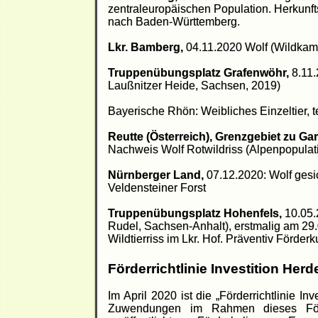
zentraleuropäischen Population. Herkunfts
nach Baden-Württemberg.
Lkr. Bamberg,
04.11.2020 Wolf (Wildkam
Truppenübungsplatz Grafenwöh
r,
8.11.
Laußnitzer Heide, Sachsen, 2019)
Bayerische Rhön: Weibliches Einzeltier, ter
Reutte (Österreich)
,
Grenzgebiet zu Gar
Nachweis Wolf Rotwildriss (Alpenpopulat
Nürnberger Land,
07.12.2020: Wolf gesic
Veldensteiner Forst
Truppenübungsplatz Hohenfels,
10.05.
Rudel, Sachsen-Anhalt), erstmalig am 29
Wildtierriss im Lkr. Hof. Präventiv Förde
Förderrichtlinie Investition He
Im April 2020 ist die „Förderrichtlinie I
Zuwendungen im Rahmen dieses Förd