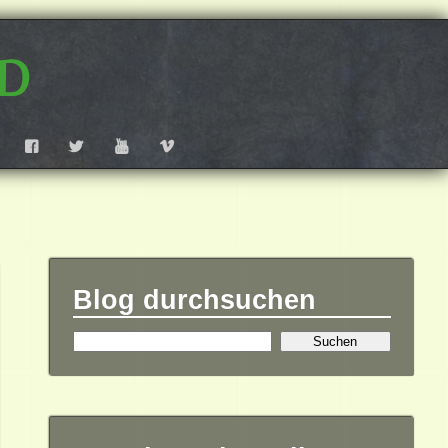
d
F
T
Y
V
Blog durchsuchen