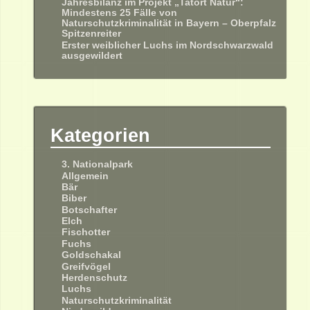
Jahresbilanz im Projekt „Tatort Natur“:
Mindestens 25 Fälle von
Naturschutzkriminalität in Bayern – Oberpfalz
Spitzenreiter
Erster weiblicher Luchs im Nordschwarzwald
ausgewildert
Kategorien
3. Nationalpark
Allgemein
Bär
Biber
Botschafter
Elch
Fischotter
Fuchs
Goldschakal
Greifvögel
Herdenschutz
Luchs
Naturschutzkriminalität