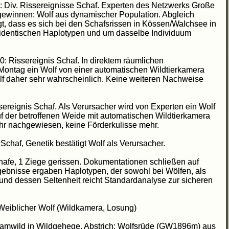
0: Div. Rissereignisse Schaf. Experten des Netzwerks Große
gewinnen: Wolf aus dynamischer Population. Abgleich
gt, dass es sich bei den Schafsrissen in Kössen/Walchsee in
n identischen Haplotypen und um dasselbe Individuum
0: Rissereignis Schaf. In direktem räumlichen
ntag ein Wolf von einer automatischen Wildtierkamera
lf daher sehr wahrscheinlich. Keine weiteren Nachweise
sereignis Schaf. Als Verursacher wird von Experten ein Wolf
f der betroffenen Weide mit automatischen Wildtierkamera
r nachgewiesen, keine Förderkulisse mehr.
Schaf, Genetik bestätigt Wolf als Verursacher.
hafe, 1 Ziege gerissen. Dokumentationen schließen auf
gebnisse ergaben Haplotypen, der sowohl bei Wölfen, als
d dessen Seltenheit reicht Standardanalyse zur sicheren
 Weiblicher Wolf (Wildkamera, Losung)
Damwild in Wildgehege. Abstrich: Wolfsrüde (GW1896m) aus