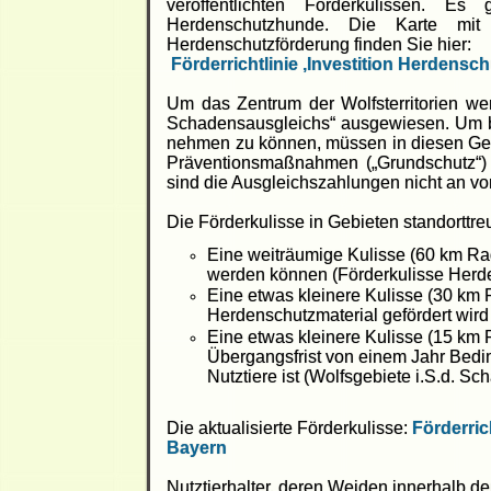
veröffentlichten Förderkulissen. E
Herdenschutzhunde. Die Karte mit 
Herdenschutzförderung finden Sie hier:
Förderrichtlinie ‚Investition Herdensc
Um das Zentrum der Wolfsterritorien we
Schadensausgleichs“ ausgewiesen. Um b
nehmen zu können, müssen in diesen Ge
Präventionsmaßnahmen („Grundschutz“) 
sind die Ausgleichszahlungen nicht an v
Die Förderkulisse in Gebieten standorttre
Eine weiträumige Kulisse (60 km Ra
werden können (Förderkulisse Herd
Eine etwas kleinere Kulisse (30 km 
Herdenschutzmaterial gefördert wird
Eine etwas kleinere Kulisse (15 km
Übergangsfrist von einem Jahr Bedin
Nutztiere ist (Wolfsgebiete i.S.d. S
Die aktualisierte Förderkulisse:
Förderric
Bayern
Nutztierhalter, deren Weiden innerhalb 