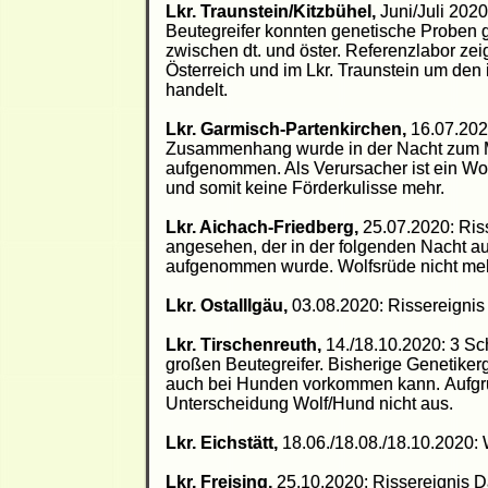
Lkr. Traunstein/Kitzbühel,
Juni/Juli 202
Beutegreifer konnten genetische Proben 
zwischen dt. und öster. Referenzlabor zei
Österreich und im Lkr. Traunstein um de
handelt.
Lkr. Garmisch-Partenkirchen,
16.07.202
Zusammenhang wurde in der Nacht zum Mo
aufgenommen. Als Verursacher ist ein Wo
und somit keine Förderkulisse mehr.
Lkr. Aichach-Friedberg,
25.07.2020: Ris
angesehen, der in der folgenden Nacht au
aufgenommen wurde. Wolfsrüde nicht meh
Lkr. Ostalllgäu,
03.08.2020: Rissereignis 
Lkr. Tirschenreuth,
14./18.10.2020: 3 Sc
großen Beutegreifer. Bisherige Genetiker
auch bei Hunden vorkommen kann. Aufgrun
Unterscheidung Wolf/Hund nicht aus.
Lkr. Eichstätt,
18.06./18.08./18.10.2020:
Lkr. Freising,
25.10.2020: Rissereignis 