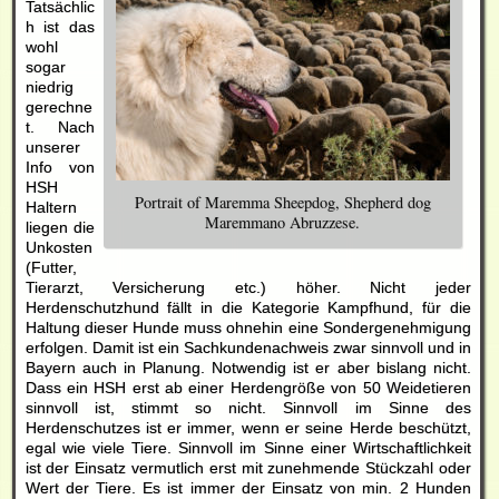
Tatsächlic
h ist das
wohl
sogar
niedrig
gerechne
t. Nach
unserer
Info von
HSH
Portrait of Maremma Sheepdog, Shepherd dog
Haltern
Maremmano Abruzzese.
liegen die
Unkosten
(Futter,
Tierarzt, Versicherung etc.) höher. Nicht jeder
Herdenschutzhund fällt in die Kategorie Kampfhund, für die
Haltung dieser Hunde muss ohnehin eine Sondergenehmigung
erfolgen. Damit ist ein Sachkundenachweis zwar sinnvoll und in
Bayern auch in Planung. Notwendig ist er aber bislang nicht.
Dass ein HSH erst ab einer Herdengröße von 50 Weidetieren
sinnvoll ist, stimmt so nicht. Sinnvoll im Sinne des
Herdenschutzes ist er immer, wenn er seine Herde beschützt,
egal wie viele Tiere. Sinnvoll im Sinne einer Wirtschaftlichkeit
ist der Einsatz vermutlich erst mit zunehmende Stückzahl oder
Wert der Tiere. Es ist immer der Einsatz von min. 2 Hunden