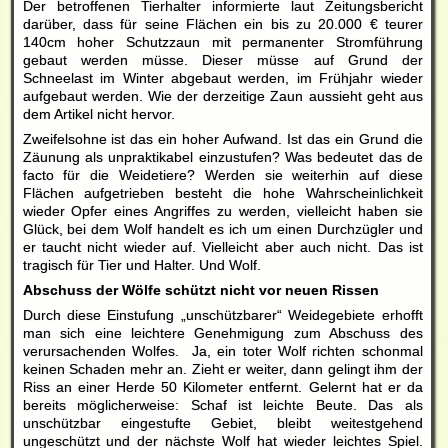
Der betroffenen Tierhalter informierte laut Zeitungsbericht
darüber, dass für seine Flächen ein bis zu 20.000 € teurer
140cm hoher Schutzzaun mit permanenter Stromführung
gebaut werden müsse. Dieser müsse auf Grund der
Schneelast im Winter abgebaut werden, im Frühjahr wieder
aufgebaut werden. Wie der derzeitige Zaun aussieht geht aus
dem Artikel nicht hervor.
Zweifelsohne ist das ein hoher Aufwand. Ist das ein Grund die
Zäunung als unpraktikabel einzustufen? Was bedeutet das de
facto für die Weidetiere? Werden sie weiterhin auf diese
Flächen aufgetrieben besteht die hohe Wahrscheinlichkeit
wieder Opfer eines Angriffes zu werden, vielleicht haben sie
Glück, bei dem Wolf handelt es ich um einen Durchzügler und
er taucht nicht wieder auf. Vielleicht aber auch nicht. Das ist
tragisch für Tier und Halter. Und Wolf.
Abschuss der Wölfe schützt nicht vor neuen Rissen
Durch diese Einstufung „unschützbarer“ Weidegebiete erhofft
man sich eine leichtere Genehmigung zum Abschuss des
verursachenden Wolfes. Ja, ein toter Wolf richten schonmal
keinen Schaden mehr an. Zieht er weiter, dann gelingt ihm der
Riss an einer Herde 50 Kilometer entfernt. Gelernt hat er da
bereits möglicherweise: Schaf ist leichte Beute. Das als
unschützbar eingestufte Gebiet, bleibt weitestgehend
ungeschützt und der nächste Wolf hat wieder leichtes Spiel.