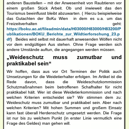
anderen Baustellen – mit der Anwesenheit von Raubtieren vor
einem großen Stück Arbeit. Ob und inwieweit das den
Tourismus beeinflusst bleibt abzuwarten. ( Hierzu beispielweise
das Gutachten der BoKu Wien in dem es u.a. um das
Freizeitverhalten geht:
https://boku.ac.at/fileadmin/data/H03000/H83000/H83200/P
ublikationen/BOKU_Berichte_zur_Wildtierforschung_23.p
df
) Beides wird selbst mit dauerhaft anwesenden Wölfen nicht
vor dem endgültigen Aus stehen. Ohne Frage werden sich
andere Umstände auftun, die angegangen werden müssen.
„Weideschutz muss zumutbar und
praktikabel sein“
Wir hoffen, dass aus vor Ort Terminen der Politik auch
Umsetzungen für die Weidetierhalter erfolgen. Im Artikel ist die
Rede davon, dass die Weideschutzkommission
Schutzmaßnahmen beim betroffenen Schafhalter für nicht
praktikabel hält. Wer ist diese Weidetierkommission und nach
welchen Kriterien entscheidet sie? Wir stimmen dem zu:
Weideschutz muss zumutbar und praktikabel sein. Aber nach
welchen Kriterien? Mit hohen Summen und großem Einsatz
kann fast überall Herdenschutz umgesetzt werden. Die Frage
ist nur bis zu welchem Punkt (in erster Linie vermutlich eine
Frage des Geldes) man gehen will.