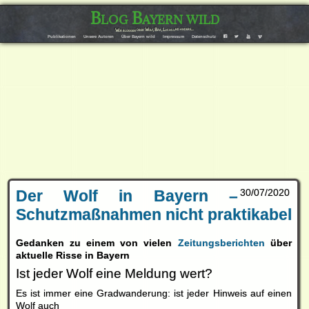
Blog Bayern wild
Wir bloggen über Wolf, Bär, Luchs und andere…
F
T
Y
V
Publikationen
Unsere Autoren
Über Bayern wild
Impressum
Datenschutz
Der Wolf in Bayern –
30/07/2020
Schutzmaßnahmen nicht praktikabel
Gedanken zu einem von vielen
Zeitungsberichten
über
aktuelle Risse in Bayern
Ist jeder Wolf eine Meldung wert?
Es ist immer eine Gradwanderung: ist jeder Hinweis auf einen
Wolf auch