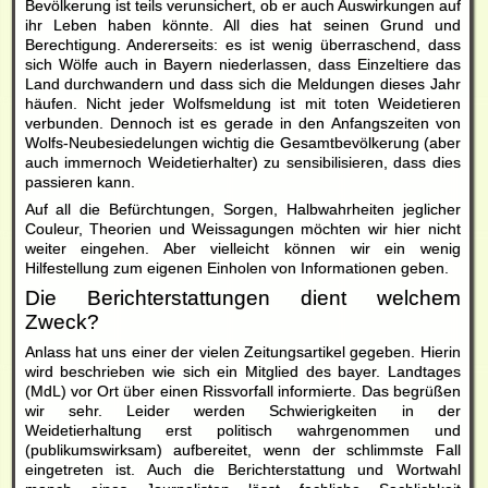
Bevölkerung ist teils verunsichert, ob er auch Auswirkungen auf
ihr Leben haben könnte. All dies hat seinen Grund und
Berechtigung. Andererseits: es ist wenig überraschend, dass
sich Wölfe auch in Bayern niederlassen, dass Einzeltiere das
Land durchwandern und dass sich die Meldungen dieses Jahr
häufen. Nicht jeder Wolfsmeldung ist mit toten Weidetieren
verbunden. Dennoch ist es gerade in den Anfangszeiten von
Wolfs-Neubesiedelungen wichtig die Gesamtbevölkerung (aber
auch immernoch Weidetierhalter) zu sensibilisieren, dass dies
passieren kann.
Auf all die Befürchtungen, Sorgen, Halbwahrheiten jeglicher
Couleur, Theorien und Weissagungen möchten wir hier nicht
weiter eingehen. Aber vielleicht können wir ein wenig
Hilfestellung zum eigenen Einholen von Informationen geben.
Die Berichterstattungen dient welchem
Zweck?
Anlass hat uns einer der vielen Zeitungsartikel gegeben. Hierin
wird beschrieben wie sich ein Mitglied des bayer. Landtages
(MdL) vor Ort über einen Rissvorfall informierte. Das begrüßen
wir sehr. Leider werden Schwierigkeiten in der
Weidetierhaltung erst politisch wahrgenommen und
(publikumswirksam) aufbereitet, wenn der schlimmste Fall
eingetreten ist. Auch die Berichterstattung und Wortwahl