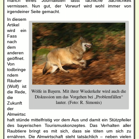
manch eines Journalisten lässt fachliche Sachlichkeit
vermissen. Nun gut, der Vorwurf wird wohl immer von
irgendeiner Seite gemacht.
In diesem
Artikel
wird ein
Fass
nach
dem
anderen
geöffnet.
Von
todbringe
ndem
Räuber
(Wolf) ist
Wölfe in Bayern. Mit ihrer Wiederkehr wird auch die
die Rede,
Diskussion um das Vorgehen bei „Problemfällen“
die
lauter. (Foto: R. Simonis)
Zukunft
der
Almwirtsc
haft stünde mittelfristig vor dem Aus und damit ein Stützpfeiler
des bayerischen Tourismuskonzeptes. Das Verhalten aller
Raubtiere bringt es mit sich, dass sie töten um sich zu
ernähren. Die Almwirtschaft steht tatsächlich – neben vielen