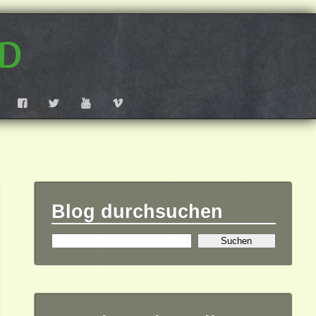
d
F
T
Y
V
Blog durchsuchen