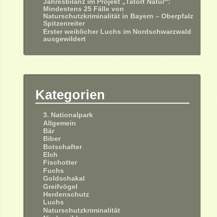
Jahresbilanz im Projekt „Tatort Natur“:
Mindestens 25 Fälle von
Naturschutzkriminalität in Bayern – Oberpfalz
Spitzenreiter
Erster weiblicher Luchs im Nordschwarzwald
ausgewildert
Kategorien
3. Nationalpark
Allgemein
Bär
Biber
Botschafter
Elch
Fischotter
Fuchs
Goldschakal
Greifvögel
Herdenschutz
Luchs
Naturschutzkriminalität