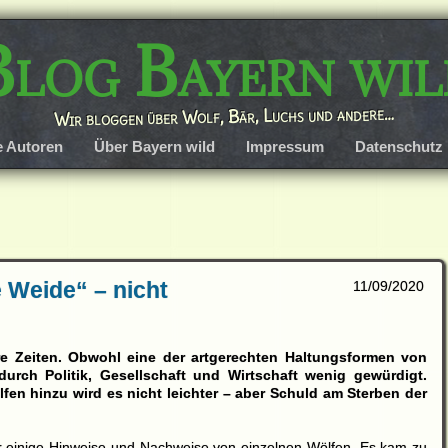
Blog Bayern wil
Wir bloggen über Wolf, Bär, Luchs und andere…
e Autoren
Über Bayern wild
Impressum
Datenschutz
e Weide“ – nicht
11/09/2020
re Zeiten. Obwohl eine der artgerechten Haltungsformen von
rch Politik, Gesellschaft und Wirtschaft wenig gewürdigt.
n hinzu wird es nicht leichter – aber Schuld am Sterben der
r einige Hinweise und Nachweise von einzelnen Wölfen. Es kam zu