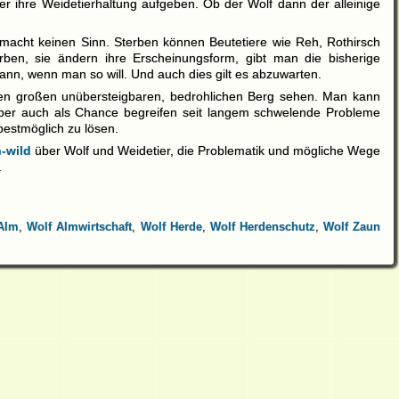
r ihre Weidetierhaltung aufgeben. Ob der Wolf dann der alleinige
 macht keinen Sinn. Sterben können Beutetiere wie Reh, Rothirsch
ben, sie ändern ihre Erscheinungsform, gibt man die bisherige
ann, wenn man so will. Und auch dies gilt es abzuwarten.
nen großen unübersteigbaren, bedrohlichen Berg sehen. Man kann
 aber auch als Chance begreifen seit langem schwelende Probleme
estmöglich zu lösen.
-wild
über Wolf und Weidetier, die Problematik und mögliche Wege
.
Alm
,
Wolf Almwirtschaft
,
Wolf Herde
,
Wolf Herdenschutz
,
Wolf Zaun