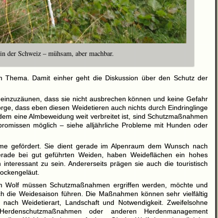
n der Schweiz – mühsam, aber machbar.
n Thema. Damit einher geht die Diskussion über den Schutz der
 so einzuzäunen, dass sie nicht ausbrechen können und keine Gefahr
orge, dass eben diesen Weidetieren auch nichts durch Eindringlinge
dem eine Almbeweidung weit verbreitet ist, sind Schutzmaßnahmen
promissen möglich – siehe alljährliche Probleme mit Hunden oder
me gefördert. Sie dient gerade im Alpenraum dem Wunsch nach
gerade bei gut geführten Weiden, haben Weideflächen ein hohes
h interessant zu sein. Andererseits prägen sie auch die touristisch
lockengeläut.
em Wolf müssen Schutzmaßnahmen ergriffen werden, möchte und
h die Weidesaison führen. Die Maßnahmen können sehr vielfältig
 nach Weidetierart, Landschaft und Notwendigkeit. Zweifelsohne
t Herdenschutzmaßnahmen oder anderen Herdenmanagement