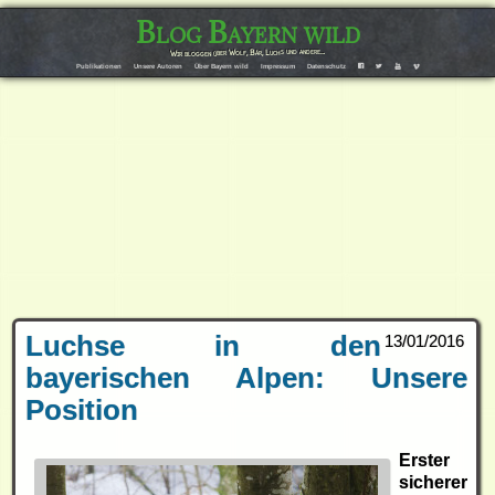
Blog Bayern wild
Wir bloggen über Wolf, Bär, Luchs und andere…
Publikationen
Unsere Autoren
Über Bayern wild
Impressum
Datenschutz
F
T
Y
V
Luchse in den
13/01/2016
bayerischen Alpen: Unsere
Position
Erster
sicherer