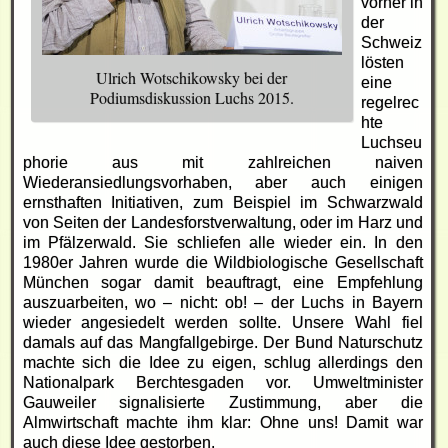
vorher in
der
Schweiz
lösten
Ulrich Wotschikowsky bei der
eine
Podiumsdiskussion Luchs 2015.
regelrec
hte
Luchseu
phorie aus mit zahlreichen naiven
Wiederansiedlungsvorhaben, aber auch einigen
ernsthaften Initiativen, zum Beispiel im Schwarzwald
von Seiten der Landesforstverwaltung, oder im Harz und
im Pfälzerwald. Sie schliefen alle wieder ein. In den
1980er Jahren wurde die Wildbiologische Gesellschaft
München sogar damit beauftragt, eine Empfehlung
auszuarbeiten, wo – nicht: ob! – der Luchs in Bayern
wieder angesiedelt werden sollte. Unsere Wahl fiel
damals auf das Mangfallgebirge. Der Bund Naturschutz
machte sich die Idee zu eigen, schlug allerdings den
Nationalpark Berchtesgaden vor. Umweltminister
Gauweiler signalisierte Zustimmung, aber die
Almwirtschaft machte ihm klar: Ohne uns! Damit war
auch diese Idee gestorben.