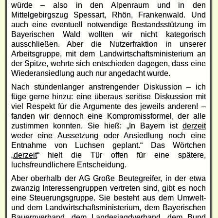
würde – also in den Alpenraum und in den
Mittelgebirgszug Spessart, Rhön, Frankenwald. Und
auch eine eventuell notwendige Bestandsstützung im
Bayerischen Wald wollten wir nicht kategorisch
ausschließen. Aber die Nutzerfraktion in unserer
Arbeitsgruppe, mit dem Landwirtschaftsministerium an
der Spitze, wehrte sich entschieden dagegen, dass eine
Wiederansiedlung auch nur angedacht wurde.
Nach stundenlanger anstrengender Diskussion – ich
füge gerne hinzu: eine überaus seriöse Diskussion mit
viel Respekt für die Argumente des jeweils anderen! –
fanden wir dennoch eine Kompromissformel, der alle
zustimmen konnten. Sie hieß: „In Bayern ist
derzeit
weder eine Aussetzung oder Ansiedlung noch eine
Entnahme von Luchsen geplant.“ Das Wörtchen
„
derzeit
“ hielt die Tür offen für eine spätere,
luchsfreundlichere Entscheidung.
Aber oberhalb der AG Große Beutegreifer, in der etwa
zwanzig Interessengruppen vertreten sind, gibt es noch
eine Steuerungsgruppe. Sie besteht aus dem Umwelt-
und dem Landwirtschaftsministerium, dem Bayerischen
Bauernverband, dem Landesjagdverband, dem Bund