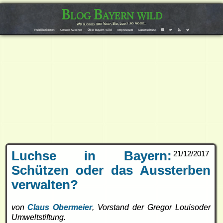
Blog Bayern wild
Wir bloggen über Wolf, Bär, Luchs und andere…
Publikationen
Unsere Autoren
Über Bayern wild
Impressum
Datenschutz
F
T
Y
V
Luchse in Bayern:
21/12/2017
Schützen oder das Aussterben
verwalten?
von
Claus Obermeier
, Vorstand der Gregor Louisoder
Umweltstiftung.