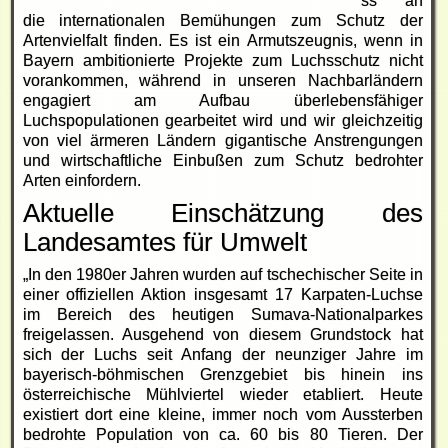
ss an
die internationalen Bemühungen zum Schutz der
Artenvielfalt finden. Es ist ein Armutszeugnis, wenn in
Bayern ambitionierte Projekte zum Luchsschutz nicht
vorankommen, während in unseren Nachbarländern
engagiert am Aufbau überlebensfähiger
Luchspopulationen gearbeitet wird und wir gleichzeitig
von viel ärmeren Ländern gigantische Anstrengungen
und wirtschaftliche Einbußen zum Schutz bedrohter
Arten einfordern.
Aktuelle Einschätzung des
Landesamtes für Umwelt
„In den 1980er Jahren wurden auf tschechischer Seite in
einer offiziellen Aktion insgesamt 17 Karpaten-Luchse
im Bereich des heutigen Sumava-Nationalparkes
freigelassen. Ausgehend von diesem Grundstock hat
sich der Luchs seit Anfang der neunziger Jahre im
bayerisch-böhmischen Grenzgebiet bis hinein ins
österreichische Mühlviertel wieder etabliert. Heute
existiert dort eine kleine, immer noch vom Aussterben
bedrohte Population von ca. 60 bis 80 Tieren. Der