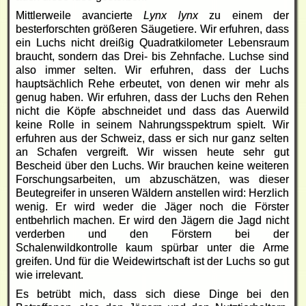
Mittlerweile avancierte
Lynx lynx
zu einem der
besterforschten größeren Säugetiere. Wir erfuhren, dass
ein Luchs nicht dreißig Quadratkilometer Lebensraum
braucht, sondern das Drei- bis Zehnfache. Luchse sind
also immer selten. Wir erfuhren, dass der Luchs
hauptsächlich Rehe erbeutet, von denen wir mehr als
genug haben. Wir erfuhren, dass der Luchs den Rehen
nicht die Köpfe abschneidet und dass das Auerwild
keine Rolle in seinem Nahrungsspektrum spielt. Wir
erfuhren aus der Schweiz, dass er sich nur ganz selten
an Schafen vergreift. Wir wissen heute sehr gut
Bescheid über den Luchs. Wir brauchen keine weiteren
Forschungsarbeiten, um abzuschätzen, was dieser
Beutegreifer in unseren Wäldern anstellen wird: Herzlich
wenig. Er wird weder die Jäger noch die Förster
entbehrlich machen. Er wird den Jägern die Jagd nicht
verderben und den Förstern bei der
Schalenwildkontrolle kaum spürbar unter die Arme
greifen. Und für die Weidewirtschaft ist der Luchs so gut
wie irrelevant.
Es betrübt mich, dass sich diese Dinge bei den