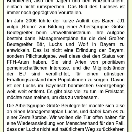
Betroffenen, also den Jägern und den Nutztierhaltern,
einfach nicht rumsprechen. Das Bild des Luchses ist
immer noch geprägt von Vorurteilen.
Im Jahr 2006 führte der kurze Auftritt des Bären JJ1
vulgo „Bruno“ zur Bildung einer Arbeitsgruppe Große
Beutegreifer beim Umweltministerium. Ihre Aufgabe
besteht darin, Managementpläne für die drei Großen
Beutegreifer Bär, Luchs und Wolf in Bayern zu
entwickeln. Das ist nicht eine Erfindung der Bayern,
sondern Pflichtaufgabe, weil diese drei den Status von
FFH-Arten haben. Sie sind Arten von prioritärem
gemeinschaftlichen Interesse, und die Mitgliedsländer
der EU sind verpflichtet, für einen günstigen
Erhaltungszustand ihrer Populationen zu sorgen. Davon
ist der Luchs im Bayerisch-böhmischen Grenzgebirge
weit, weit entfernt. Es gibt also viel zu tun im Freistaat,
möchte man meinen, um das zu verbessern.
Die Arbeitsgruppe Große Beutegreifer machte sich also
an einen Managementplan Luchs, und dabei kam es zu
einer Zerreißprobe. Wir wollten die Tür offen halten für
eine Wiederansiedlung von Menschenhand für den Fall,
dass der Luchs nicht auf natürlichem Weg zurückkehren