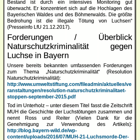
Bestand ist durch ein intensives Monitoring gut
überwacht. Er konzentriert sich auf die Hochlagen des
Bayerischen Waldes und des Böhmerwalds. Die größte
Bedrohung ist die illegale Tötung von Luchsen“
(Presseinfo LfU 21.12.2017).
Forderungen / Überblick
Naturschutzkriminalität gegen
Luchse in Bayern
Unsere bereits bekannten umfassenden Forderungen
zum Thema „Naturschutzkriminalität“ (Resolution
Naturschutzkriminalität):
http://www.umweltstiftung.com/fileadmin/aktuelles/ve
ranstaltungen/resolution-naturschutzkriminalitaet-
stoppen-september-2015.pdf
Tod im Unterholz – unter diesem Titel fasst die Zeitschrift
MUH die Geschichte der Luchstötungen zusammen und
nennt Ross und Reiter (Vielen Dank für die
Genehmigung zur Verwendung des Artikels):
http://blog.bayern-wild.de/wp-
content/uploads/2016/07/MUH-21-Luchsmorde-Der-