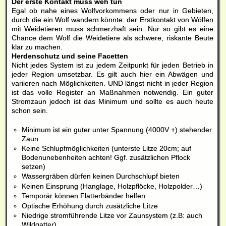
Der erste Kontakt muss weh tun
Egal ob nahe eines Wolfvorkommens oder nur in Gebieten,
durch die ein Wolf wandern könnte: der Erstkontakt von Wölfen
mit Weidetieren muss schmerzhaft sein. Nur so gibt es eine
Chance dem Wolf die Weidetiere als schwere, riskante Beute
klar zu machen.
Herdenschutz und seine Facetten
Nicht jedes System ist zu jedem Zeitpunkt für jeden Betrieb in
jeder Region umsetzbar. Es gilt auch hier ein Abwägen und
variieren nach Möglichkeiten. UND längst nicht in jeder Region
ist das volle Register an Maßnahmen notwendig. Ein guter
Stromzaun jedoch ist das Minimum und sollte es auch heute
schon sein.
Minimum ist ein guter unter Spannung (4000V +) stehender
Zaun
Keine Schlupfmöglichkeiten (unterste Litze 20cm; auf
Bodenunebenheiten achten! Ggf. zusätzlichen Pflock
setzen)
Wassergräben dürfen keinen Durchschlupf bieten
Keinen Einsprung (Hanglage, Holzpflöcke, Holzpolder…)
Temporär können Flatterbänder helfen
Optische Erhöhung durch zusätzliche Litze
Niedrige stromführende Litze vor Zaunsystem (z.B: auch
Wildgatter)