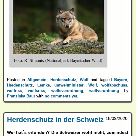
Foto: R. Simonis (Nationalpark Bayerischer Wald)
Posted in
Allgemein
,
Herdenschutz
,
Wolf
and tagged
Bayern
,
Herdenschutz
,
Lemke
,
umweltminister
,
Wolf
,
wolfabschuss
,
wolfriss
,
wolfsriss
,
wolfsverordnung
,
wolfverordnung
by
Franziska Baur
with
no comments yet
.
Herdenschutz in der Schweiz
18/09/2020
Wer hat´s erfunden? Die Schweizer wohl nicht, zumindest