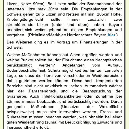
Litzen, Netze 90cm). Bei Litzen sollte der Bodenabstand der
untersten Litze max 20cm sein. Die Empfehlungen in der
Schweiz gehen zu 5 Litzen und Netzen mit min. 105cm Höhe.
Knotengittergeflecht sollte immer zusätzlich zwei
stromführende Litzen (unten und oben) haben. Bayern
orientiert sich weitestgehend an diesen Empfehlungen und
Vorgaben. (Richtlinien/Merkblatt Herdenschutz Bayern
hier
.)
Des Weiteren ging es im Vortrag um Finanzierungen in der
Schweiz.
Welche Maßnahmen können auf Alpen ergriffen werden und
welche Punkte sollten bei der Einrichtung eines Nachtpferches
berücksichtigt werden? Angefangen vom Aufbau,
Bodenbeschaffenheit, Schutzmöglichkeit bis hin zur zentralen
Lage, so dass die Tiere von verschiedenen Weidebereichen
dahin getrieben werden können. Diese hoch frequentierten
Bereiche sind nicht unkritisch zu sehen. Automatisch wächst
hier der Parasitendruck und die Beanspruchung der
Grasnarbe. Auch Infektionskrankheiten oder Zunahme bei
Lämmern muss beobachtet und berücksichtigt werden. Durch
geeignete Maßnahmen (Umsetzen der Weidefläche
beispielsweise) muss hier interveniert werden. Fress- und
Ruhezeiten müssen beachtet werden, was ohnehin bei einer
guten Weideführung (zumal mit Berücksichtigung Zuwachs und
Tiergesundheit) erfolgt.