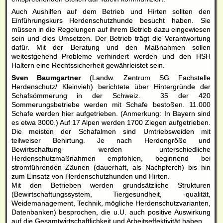
Auch Aushilfen auf dem Betrieb und Hirten sollten den
Einführungskurs Herdenschutzhunde besucht haben. Sie
müssen in die Regelungen auf ihrem Betrieb dazu eingewiesen
sein und dies Umsetzen. Der Betrieb trägt die Verantwortung
dafür. Mit der Beratung und den Maßnahmen sollen
weitestgehend Probleme verhindert werden und den HSH
Haltern eine Rechtssicherheit gewährleistet sein.
Sven Baumgartner
(Landw. Zentrum SG Fachstelle
Herdenschutz/ Kleinvieh) berichtete über Hintergründe der
Schafsömmerung in der Schweiz. 35 der 420
Sommerungsbetriebe werden mit Schafe bestoßen. 11.000
Schafe werden hier aufgetrieben. (Anmerkung: In Bayern sind
es etwa 3000.) Auf 17 Alpen werden 1700 Ziegen aufgetrieben.
Die meisten der Schafalmen sind Umtriebsweiden mit
teilweiser Behirtung. Je nach Herdengröße und
Bewirtschaftung werden unterschiedliche
Herdenschutzmaßnahmen empfohlen, beginnend bei
stromführenden Zäunen (dauerhaft, als Nachpferch) bis hin
zum Einsatz von Herdenschutzhunden und Hirten.
Mit den Betrieben werden grundsätzliche Strukturen
(Bewirtschaftungssystem, Tiergesundheit, -qualität,
Weidemanagement, Technik, mögliche Herdenschutzvarianten,
Datenbanken) besprochen, die u.U. auch positive Auswirkung
auf die Gesamtwirtschaftlichkeit und Arbeitseffektivität haben.