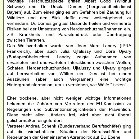
Wichtige Tierschutzaspekte griffen Albert Good (Wildhut
Schweiz) und Dr. Ursula Domes (Tiergesundheitsdienst
Bayern) auf. Zum einen ging es um Gefahren bei Zäunung für
Wildtiere und den Blick dafür diese weitestgehend zu
verhindern. Dr. Domes ging auf Besonderheiten und vermehrte
Risiken bei der Umsetzung von Herdenschutzmaßnahmen ein,
z.B. Krankheits- und Parasitendruck oder Übertragung
zwischen Tierarten.
Das Wolfsverhalten wurde von Jean Marc Landry (IPRA
Frankreich), aber auch Julia Ujfalussy und Dora Ujvary
(Budapest)beleuchtet. Landry zeigte Aufnahmen von
erwarteten und unerwarteten Interaktionen zwischen Wölfen,
Schafen, Herdenschutzhunden. Ujfalussy und Ujvary gingen
auf Lernverhalten von Wölfen ein. Dies ist bei einem
Auszäunen (aber auch Vergrämen) eine wichtige
Hintergrundinformation, um zu verstehen, wie Wölfe “ ticken“.
Eher trockene, aber nicht weniger wichtige Informationen
bekamen die Zuhörer von Vertretern der EU-Komission zu
Regelungen und Subventionsmöglichkeiten der Prävention.
Diese steht allen Ländern frei, wird aber nicht überall
gelichermaßen eingefordert.
Vertreter Andrea Schenk (Bundesverband Berufsschäfer) ging
auf die wirtschaftliche Situation der Berufsschäfer und
Regelungen der Gemeinsamen Agrarpolitik auf EU Ebene.