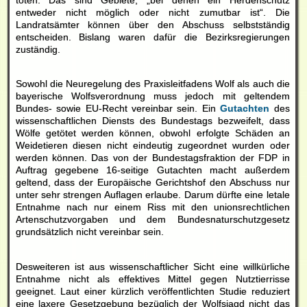
entweder nicht möglich oder nicht zumutbar ist“. Die
Landratsämter können über den Abschuss selbstständig
entscheiden. Bislang waren dafür die Bezirksregierungen
zuständig.
Sowohl die Neuregelung des Praxisleitfadens Wolf als auch die
bayerische Wolfsverordnung muss jedoch mit geltendem
Bundes- sowie EU-Recht vereinbar sein. Ein
Gutachten
des
wissenschaftlichen Diensts des Bundestags bezweifelt, dass
Wölfe getötet werden können, obwohl erfolgte Schäden an
Weidetieren diesen nicht eindeutig zugeordnet wurden oder
werden können. Das von der Bundestagsfraktion der FDP in
Auftrag gegebene 16-seitige Gutachten macht außerdem
geltend, dass der Europäische Gerichtshof den Abschuss nur
unter sehr strengen Auflagen erlaube. Darum dürfte eine letale
Entnahme nach nur einem Riss mit den unionsrechtlichen
Artenschutzvorgaben und dem Bundesnaturschutzgesetz
grundsätzlich nicht vereinbar sein.
Desweiteren ist aus wissenschaftlicher Sicht eine willkürliche
Entnahme nicht als effektives Mittel gegen Nutztierrisse
geeignet. Laut einer kürzlich veröffentlichten Studie reduziert
eine laxere Gesetzgebung bezüglich der Wolfsjagd nicht das