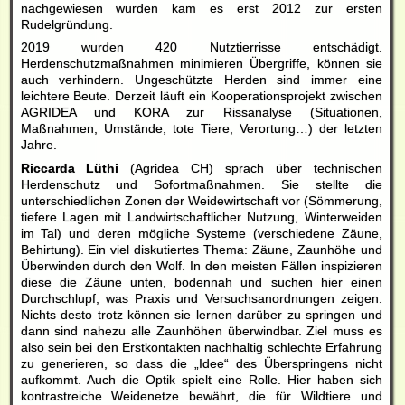
nachgewiesen wurden kam es erst 2012 zur ersten
Rudelgründung.
2019 wurden 420 Nutztierrisse entschädigt.
Herdenschutzmaßnahmen minimieren Übergriffe, können sie
auch verhindern. Ungeschützte Herden sind immer eine
leichtere Beute. Derzeit läuft ein Kooperationsprojekt zwischen
AGRIDEA und KORA zur Rissanalyse (Situationen,
Maßnahmen, Umstände, tote Tiere, Verortung…) der letzten
Jahre.
Riccarda Lüthi
(Agridea CH) sprach über technischen
Herdenschutz und Sofortmaßnahmen. Sie stellte die
unterschiedlichen Zonen der Weidewirtschaft vor (Sömmerung,
tiefere Lagen mit Landwirtschaftlicher Nutzung, Winterweiden
im Tal) und deren mögliche Systeme (verschiedene Zäune,
Behirtung). Ein viel diskutiertes Thema: Zäune, Zaunhöhe und
Überwinden durch den Wolf. In den meisten Fällen inspizieren
diese die Zäune unten, bodennah und suchen hier einen
Durchschlupf, was Praxis und Versuchsanordnungen zeigen.
Nichts desto trotz können sie lernen darüber zu springen und
dann sind nahezu alle Zaunhöhen überwindbar. Ziel muss es
also sein bei den Erstkontakten nachhaltig schlechte Erfahrung
zu generieren, so dass die „Idee“ des Überspringens nicht
aufkommt. Auch die Optik spielt eine Rolle. Hier haben sich
kontrastreiche Weidenetze bewährt, die für Wildtiere und