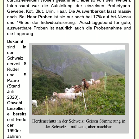
durchziehenden Wölfen gesammelt, ebenso von den Welpen.
Interessant war die Aufstellung der einzelnen Probetypen:
Gewebe, Kot, Blut, Urin, Haar. Die Auswertbarkeit lässt massiv
nach. Bei Haar Proben ist sie nur noch bei 17% auf Art-Niveau
und 4% bei der Individualisierung. Auschlaggebend für gute,
auswertbare Proben ist natürlich auch die Probennahme und
die Lagerung.
Bekannt
sind in
der
Schweiz
derzeit 8
Rudel
und 5
Paare
(Stand
Juli
2020).
Obwohl
Einzeltier
e bereits
seit Ende
Herdenschutz in der Schweiz: Geisen Sömmerung in
der
der Schweiz – mühsam, aber machbar.
1990er
Jahren