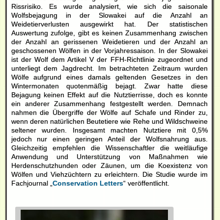
Rissrisiko. Es wurde analysiert, wie sich die saisonale
Wolfsbejagung in der Slowakei auf die Anzahl an
Weidetierverlusten ausgewirkt hat. Der statistischen
Auswertung zufolge, gibt es keinen Zusammenhang zwischen
der Anzahl an gerissenen Weidetieren und der Anzahl an
geschossenen Wölfen in der Vorjahressaison. In der Slowakei
ist der Wolf dem Artikel V der FFH-Richtlinie zugeordnet und
unterliegt dem Jagdrecht. Im betrachteten Zeitraum wurden
Wölfe aufgrund eines damals geltenden Gesetzes in den
Wintermonaten quotenmäßig bejagt. Zwar hatte diese
Bejagung keinen Effekt auf die Nutztierrisse, doch es konnte
ein anderer Zusammenhang festgestellt werden. Demnach
nahmen die Übergriffe der Wölfe auf Schafe und Rinder zu,
wenn deren natürlichen Beutetiere wie Rehe und Wildschweine
seltener wurden. Insgesamt machten Nutztiere mit 0,5%
jedoch nur einen geringen Anteil der Wolfsnahrung aus.
Gleichzeitig empfehlen die Wissenschaftler die weitläufige
Anwendung und Unterstützung von Maßnahmen wie
Herdenschutzhunden oder Zäunen, um die Koexistenz von
Wölfen und Viehzüchtern zu erleichtern. Die Studie wurde im
Fachjournal „
Conservation Letters
“ veröffentlicht.