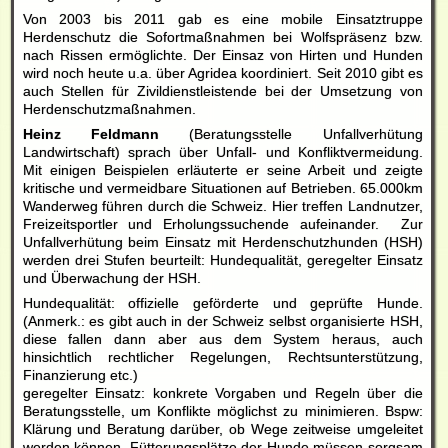
Von 2003 bis 2011 gab es eine mobile Einsatztruppe
Herdenschutz die Sofortmaßnahmen bei Wolfspräsenz bzw.
nach Rissen ermöglichte. Der Einsaz von Hirten und Hunden
wird noch heute u.a. über Agridea koordiniert. Seit 2010 gibt es
auch Stellen für Zivildienstleistende bei der Umsetzung von
Herdenschutzmaßnahmen.
Heinz Feldmann
(Beratungsstelle Unfallverhütung
Landwirtschaft) sprach über Unfall- und Konfliktvermeidung.
Mit einigen Beispielen erläuterte er seine Arbeit und zeigte
kritische und vermeidbare Situationen auf Betrieben. 65.000km
Wanderweg führen durch die Schweiz. Hier treffen Landnutzer,
Freizeitsportler und Erholungssuchende aufeinander. Zur
Unfallverhütung beim Einsatz mit Herdenschutzhunden (HSH)
werden drei Stufen beurteilt: Hundequalität, geregelter Einsatz
und Überwachung der HSH.
Hundequalität: offizielle geförderte und geprüfte Hunde.
(Anmerk.: es gibt auch in der Schweiz selbst organisierte HSH,
diese fallen dann aber aus dem System heraus, auch
hinsichtlich rechtlicher Regelungen, Rechtsunterstützung,
Finanzierung etc.)
geregelter Einsatz: konkrete Vorgaben und Regeln über die
Beratungsstelle, um Konflikte möglichst zu minimieren. Bspw:
Klärung und Beratung darüber, ob Wege zeitweise umgeleitet
werden können. Fütterungsplätze der Hunde müssen sorgsam