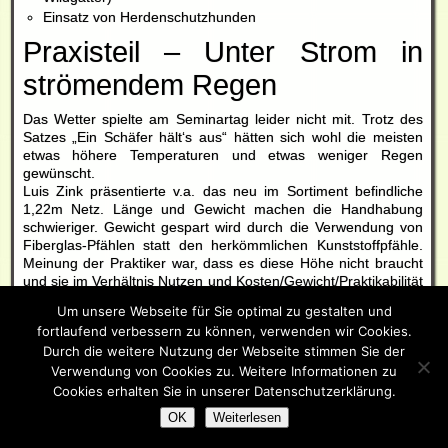
Einsatz von Herdenschutzhunden
Praxisteil – Unter Strom in
strömendem Regen
Das Wetter spielte am Seminartag leider nicht mit. Trotz des
Satzes „Ein Schäfer hält‘s aus“ hätten sich wohl die meisten
etwas höhere Temperaturen und etwas weniger Regen
gewünscht.
Luis Zink präsentierte v.a. das neu im Sortiment befindliche
1,22m Netz. Länge und Gewicht machen die Handhabung
schwieriger. Gewicht gespart wird durch die Verwendung von
Fiberglas-Pfählen statt den herkömmlichen Kunststoffpfähle.
Meinung der Praktiker war, dass es diese Höhe nicht braucht
und sie im Verhältnis Nutzen und Kosten/Gewicht/Praktikabilität
nicht gut abschneiden.
Um unsere Webseite für Sie optimal zu gestalten und
Das Plus-Minus-Netzsystem war im Praxiseinsatz allen
fortlaufend verbessern zu können, verwenden wir Cookies.
Teilnehmern neu. Es verspricht mit der Möglichkeit die Litzen
Durch die weitere Nutzung der Webseite stimmen Sie der
im Wechsel Plus-Minus zu schalten eine gute Leitfähigkeit und
damit einen stärkeren Stromschlag. Außerdem kann die
Verwendung von Cookies zu. Weitere Informationen zu
Bodenlitze geerdet werden. Gerade die Erdung ist in manchen
Cookies erhalten Sie in unserer Datenschutzerklärung.
Regionen schwer durch trockene und/oder steinige Böden.
OK
Weiterlesen
Durch die geerdete Bodenlitze würden sich die Schäfer eine
bessere Erdung erhoffen. Den tatsächlichen Vorteil und die