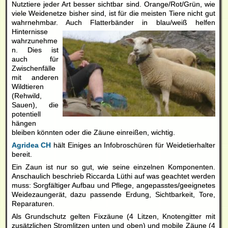
Nutztiere jeder Art besser sichtbar sind. Orange/Rot/Grün, wie
viele Weidenetze bisher sind, ist für die meisten Tiere nicht gut
wahrnehmbar. Auch Flatterbänder in blau/weiß helfen
Hinternisse
wahrzunehme
n. Dies ist
auch für
Zwischenfälle
mit anderen
Wildtieren
(Rehwild,
Sauen), die
potentiell
hängen
bleiben könnten oder die Zäune einreißen, wichtig.
Agridea CH
hält Einiges an Infobroschüren für Weidetierhalter
bereit.
Ein Zaun ist nur so gut, wie seine einzelnen Komponenten.
Anschaulich beschrieb Riccarda Lüthi auf was geachtet werden
muss: Sorgfältiger Aufbau und Pflege, angepasstes/geeignetes
Weidezaungerät, dazu passende Erdung, Sichtbarkeit, Tore,
Reparaturen.
Als Grundschutz gelten Fixzäune (4 Litzen, Knotengitter mit
zusätzlichen Stromlitzen unten und oben) und mobile Zäune (4