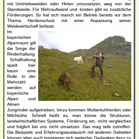
mit Umtriebsweiden oder Hirten umzusetzen, weg von der
Standweide. Für Mehraufwand und -kosten gibt es zusätzliche
Förderungen. So hat sich manch ein Betrieb bereits vor dem
Thema Herdenschutz mit einer Anpassung seiner
Weidewirtschaft befasst.
Im
bayerischen
Alpenraum gilt
die Sorge der
Rinderhaltung
. Schafhaltung
spielt hier
kaum eine
Rolle. In der
Mehrzahl
werden auf
bayerische
Alpen und
Almen
Jungrinder aufgetrieben, hinzu kommen Mutterkuhherden oder
Milchkühe. Schnell heißt es, man könne die Strukturen,
landwirtschaftlichen Systeme, Förderung etc. nicht vergleichen
und folglich bei uns nicht umsetzen. Das mag teils zutreffen.
Die Beispiele und Erfahrungsaustausch mit anderen Gebieten
können aber auch inspirieren sich weiterhin Gedanken dazu zu