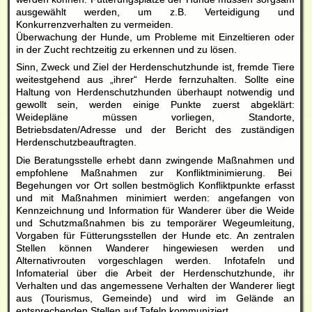
ausgewählt werden, um z.B. Verteidigung und
Konkurrenzverhalten zu vermeiden.
Überwachung der Hunde, um Probleme mit Einzeltieren oder
in der Zucht rechtzeitig zu erkennen und zu lösen.
Sinn, Zweck und Ziel der Herdenschutzhunde ist, fremde Tiere
weitestgehend aus „ihrer“ Herde fernzuhalten. Sollte eine
Haltung von Herdenschutzhunden überhaupt notwendig und
gewollt sein, werden einige Punkte zuerst abgeklärt:
Weidepläne müssen vorliegen, Standorte,
Betriebsdaten/Adresse und der Bericht des zuständigen
Herdenschutzbeauftragten.
Die Beratungsstelle erhebt dann zwingende Maßnahmen und
empfohlene Maßnahmen zur Konfliktminimierung. Bei
Begehungen vor Ort sollen bestmöglich Konfliktpunkte erfasst
und mit Maßnahmen minimiert werden: angefangen von
Kennzeichnung und Information für Wanderer über die Weide
und Schutzmaßnahmen bis zu temporärer Wegeumleitung,
Vorgaben für Fütterungsstellen der Hunde etc. An zentralen
Stellen können Wanderer hingewiesen werden und
Alternativrouten vorgeschlagen werden. Infotafeln und
Infomaterial über die Arbeit der Herdenschutzhunde, ihr
Verhalten und das angemessene Verhalten der Wanderer liegt
aus (Tourismus, Gemeinde) und wird im Gelände an
entsprechenden Stellen auf Tafeln kommuniziert.