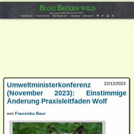
Blog Bayern wild
Wir bloggen über Wolf, Bär, Luchs und andere…
F
T
Y
V
Publikationen
Unsere Autoren
Über Bayern wild
Impressum
Datenschutz
Umweltministerkonferenz
22/12/2023
(November 2023): Einstimmige
Änderung Praxisleitfaden Wolf
von
Franziska Baur