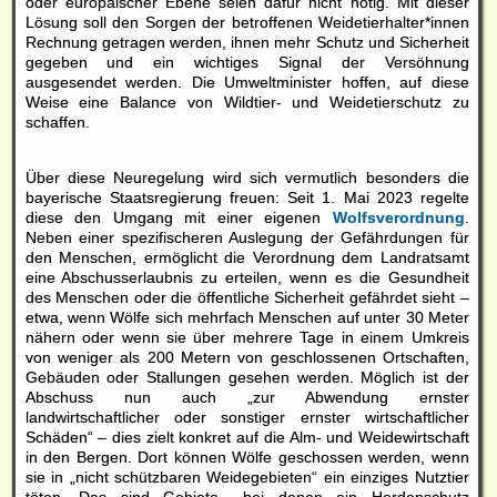
oder europäischer Ebene seien dafür nicht nötig. Mit dieser
Lösung soll den Sorgen der betroffenen Weidetierhalter*innen
Rechnung getragen werden, ihnen mehr Schutz und Sicherheit
gegeben und ein wichtiges Signal der Versöhnung
ausgesendet werden. Die Umweltminister hoffen, auf diese
Weise eine Balance von Wildtier- und Weidetierschutz zu
schaffen.
Über diese Neuregelung wird sich vermutlich besonders die
bayerische Staatsregierung freuen: Seit 1. Mai 2023 regelte
diese den Umgang mit einer eigenen
Wolfsverordnung
.
Neben einer spezifischeren Auslegung der Gefährdungen für
den Menschen, ermöglicht die Verordnung dem Landratsamt
eine Abschusserlaubnis zu erteilen, wenn es die Gesundheit
des Menschen oder die öffentliche Sicherheit gefährdet sieht –
etwa, wenn Wölfe sich mehrfach Menschen auf unter 30 Meter
nähern oder wenn sie über mehrere Tage in einem Umkreis
von weniger als 200 Metern von geschlossenen Ortschaften,
Gebäuden oder Stallungen gesehen werden. Möglich ist der
Abschuss nun auch „zur Abwendung ernster
landwirtschaftlicher oder sonstiger ernster wirtschaftlicher
Schäden“ – dies zielt konkret auf die Alm- und Weidewirtschaft
in den Bergen. Dort können Wölfe geschossen werden, wenn
sie in „nicht schützbaren Weidegebieten“ ein einziges Nutztier
töten. Das sind Gebiete, „bei denen ein Herdenschutz