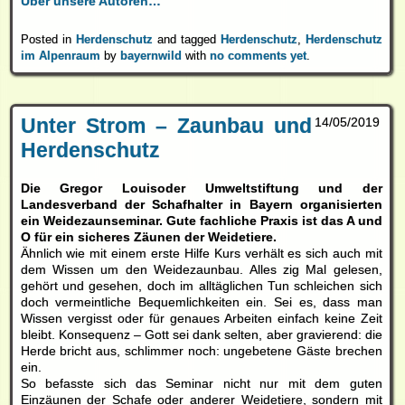
Über unsere Autoren…
Posted in
Herdenschutz
and tagged
Herdenschutz
,
Herdenschutz
im Alpenraum
by
bayernwild
with
no comments yet
.
Unter Strom – Zaunbau und
14/05/2019
Herdenschutz
Die Gregor Louisoder Umweltstiftung und der
Landesverband der Schafhalter in Bayern organisierten
ein Weidezaunseminar. Gute fachliche Praxis ist das A und
O für ein sicheres Zäunen der Weidetiere.
Ähnlich wie mit einem erste Hilfe Kurs verhält es sich auch mit
dem Wissen um den Weidezaunbau. Alles zig Mal gelesen,
gehört und gesehen, doch im alltäglichen Tun schleichen sich
doch vermeintliche Bequemlichkeiten ein. Sei es, dass man
Wissen vergisst oder für genaues Arbeiten einfach keine Zeit
bleibt. Konsequenz – Gott sei dank selten, aber gravierend: die
Herde bricht aus, schlimmer noch: ungebetene Gäste brechen
ein.
So befasste sich das Seminar nicht nur mit dem guten
Einzäunen der Schafe oder anderer Weidetiere, sondern mit