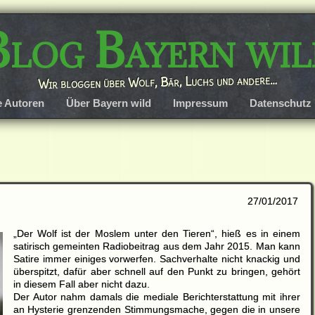
Blog Bayern wil
Wir bloggen über Wolf, Bär, Luchs und andere…
e Autoren
Über Bayern wild
Impressum
Datenschutz
27/01/2017
„Der Wolf ist der Moslem unter den Tieren“, hieß es in einem
satirisch gemeinten Radiobeitrag aus dem Jahr 2015. Man kann
Satire immer einiges vorwerfen. Sachverhalte nicht knackig und
überspitzt, dafür aber schnell auf den Punkt zu bringen, gehört
in diesem Fall aber nicht dazu.
Der Autor nahm damals die mediale Berichterstattung mit ihrer
an Hysterie grenzenden Stimmungsmache, gegen die in unsere