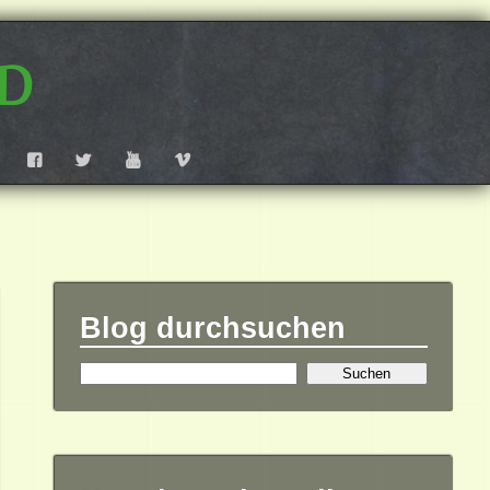
d
F
T
Y
V
Blog durchsuchen