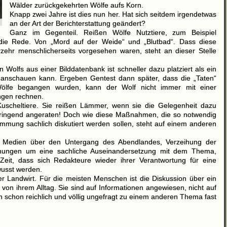
Wälder zurückgekehrten Wölfe aufs Korn.
Knapp zwei Jahre ist dies nun her. Hat sich seitdem irgendetwas
an der Art der Berichterstattung geändert?
Ganz im Gegenteil. Reißen Wölfe Nutztiere, zum Beispiel
die Rede. Von „Mord auf der Weide“ und „Blutbad“. Dass diese
zehr menschlicherseits vorgesehen waren, steht an dieser Stelle
Wolfs aus einer Bilddatenbank ist schneller dazu platziert als ein
t anschauen kann. Ergeben Gentest dann später, dass die „Taten“
ölfe begangen wurden, kann der Wolf nicht immer mit einer
ungen rechnen.
 Kuscheltiere. Sie reißen Lämmer, wenn sie die Gelegenheit dazu
ngend angeraten! Doch wie diese Maßnahmen, die so notwendig
timmung sachlich diskutiert werden sollen, steht auf einem anderen
en Medien über den Untergang des Abendlandes, Verzeihung der
mühungen um eine sachliche Auseinandersetzung mit dem Thema,
Zeit, dass sich Redakteure wieder ihrer Verantwortung für eine
wusst werden.
r Landwirt. Für die meisten Menschen ist die Diskussion über ein
on ihrem Alltag. Sie sind auf Informationen angewiesen, nicht auf
schon reichlich und völlig ungefragt zu einem anderen Thema fast