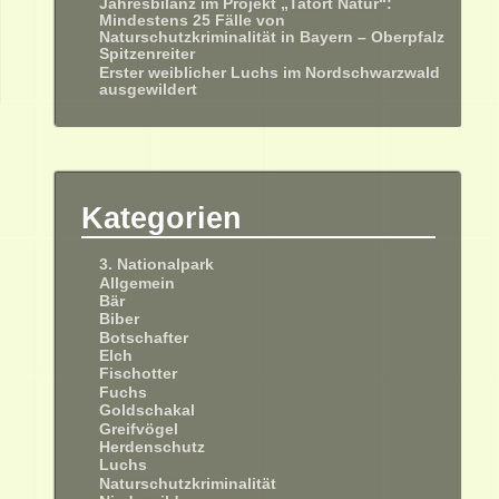
Jahresbilanz im Projekt „Tatort Natur“:
Mindestens 25 Fälle von
Naturschutzkriminalität in Bayern – Oberpfalz
Spitzenreiter
Erster weiblicher Luchs im Nordschwarzwald
ausgewildert
Kategorien
3. Nationalpark
Allgemein
Bär
Biber
Botschafter
Elch
Fischotter
Fuchs
Goldschakal
Greifvögel
Herdenschutz
Luchs
Naturschutzkriminalität