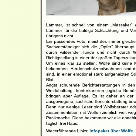
Lämmer, ist schnell von einem „Massaker“ 
Lämmer für die baldige Schlachtung und Ver
übrigens nicht.
Ein passendes Foto, meist des immer gleichen 
Sachverständiger sich die „Opfer“ überhaup
durch wildernde Hunde und nicht durch W
Richtigstellung in einer der großen Tageszeit
Um eines klar zu stellen, Wölfe sind keine
bekommen. Herdenschutzmaßnahmen sind dri
sind, in einer emotional stark aufgeheizten S
Blatt.
Angst schürende Berichterstattungen in d
Weidehaltung, konterkarieren jegliche Be
bringen aber Auflage. Es ist daher an der 
ausgewogene, sachliche Berichterstattung be
Denn nur wenige Leser sind Wolfsberater ode
Zusammenleben mit Wölfen ziemlich weit weg v
Panikmache. Diese bekommen wir alle ohnehin 
täglich frei Haus.
Weiterführende Links:
Infopaket über Wölfe