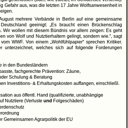
g Gefahr aus, was die letzten 17 Jahre Wolfsanwesenheit in
zeigen.
August mehrere Verbände in Berlin auf eine gemeinsame
Deutschland geeinigt: „Es braucht einen Brückenschlag
. Wir wollen mit diesem Bündnis vor allem zeigen: Es geht
 von Wolf und Nutztierhaltern gelingt, sondern wie.“, sagt
z) vom WWF. Von einem „Wohlfühlpapier“ sprechen Kritiker.
 unterzeichnet, welches sich auf folgende Forderungen
e in den Bundesländern
sste, fachgerechte Prävention: Zäune,
nder Schulung & Beratung
n Investitions- & Erhaltungskosten auffangen, einschließl.
tion aus öffentl. Hand (qualifizierte, unabhängige
uf Nutztiere (Verluste
und
Folgeschäden)
erdenschutz
erordnung
er Gemeinsamen Agrarpolitik der EU