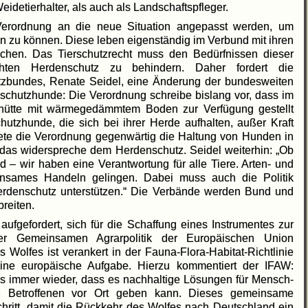
eidetierhalter, als auch als Landschaftspfleger.
Verordnung an die neue Situation angepasst werden, um
 zu können. Diese leben eigenständig im Verbund mit ihren
lächen. Das Tierschutzrecht muss den Bedürfnissen dieser
hten Herdenschutz zu behindern. Daher fordert die
tzbundes, Renate Seidel, eine Änderung der bundesweiten
schutzhunde: Die Verordnung schreibe bislang vor, dass im
hütte mit wärmegedämmtem Boden zur Verfügung gestellt
utzhunde, die sich bei ihrer Herde aufhalten, außer Kraft
iete die Verordnung gegenwärtig die Haltung von Hunden in
 das widerspreche dem Herdenschutz. Seidel weiterhin: „Ob
 – wir haben eine Verantwortung für alle Tiere. Arten- und
nsames Handeln gelingen. Dabei muss auch die Politik
erdenschutz unterstützen.“ Die Verbände werden Bund und
reiten.
fgefordert, sich für die Schaffung eines Instrumentes zur
er Gemeinsamen Agrarpolitik der Europäischen Union
Wolfes ist verankert in der Fauna-Flora-Habitat-Richtlinie
eine europäische Aufgabe. Hierzu kommentiert der IFAW:
uns immer wieder, dass es nachhaltige Lösungen für Mensch-
n Betroffenen vor Ort geben kann. Dieses gemeinsame
chritt, damit die Rückkehr des Wolfes nach Deutschland ein