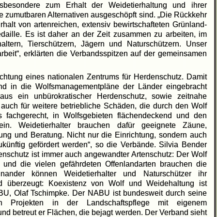
sbesondere zum Erhalt der Weidetierhaltung und ihrer
e zumutbaren Alternativen ausgeschöpft sind. „Die Rückkehr
alt von artenreichen, extensiv bewirtschafteten Grünland-
daille. Es ist daher an der Zeit zusammen zu arbeiten, im
ltern, Tierschützern, Jägern und Naturschützern. Unser
rbeit“, erklärten die Verbandsspitzen auf der gemeinsamen
ichtung eines nationalen Zentrums für Herdenschutz. Damit
und in die Wolfsmanagementpläne der Länder eingebracht
aus ein unbürokratischer Herdenschutz, sowie zeitnahe
 auch für weitere betriebliche Schäden, die durch den Wolf
s fachgerecht, in Wolfsgebieten flächendeckend und den
in. Weidetierhalter brauchen dafür geeignete Zäune,
ng und Beratung. Nicht nur die Einrichtung, sondern auch
künftig gefördert werden“, so die Verbände. Silvia Bender
denschutz ist immer auch angewandter Artenschutz: Der Wolf
 und die vielen gefährdeten Offenlandarten brauchen die
inander können Weidetierhalter und Naturschützer ihr
nd überzeugt: Koexistenz von Wolf und Weidehaltung ist
BU, Olaf Tschimpke. Der NABU ist bundesweit durch seine
n Projekten in der Landschaftspflege mit eigenem
 und betreut er Flächen, die bejagt werden. Der Verband sieht