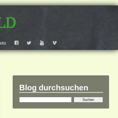
ld
utz
F
T
Y
V
Blog durchsuchen