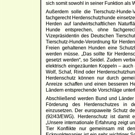
sich somit sowohl in seiner Funktion als W
Außerdem solle die Tierschutz-Hunde-
fachgerecht Herdenschutzhunde einsetzen
Herden auf landwirtschaftlichen Naturf
Hunde entsprechen, ohne fachgerec
Vizepräsidentin des Deutschen Tierschu
Tierschutz-Hunde-Verordnung für Herden
Freien gehaltenen Hunden eine Schutz
werden müsse. „Das sollte für Herdensch
gesetzt werden“, so Seidel. Zudem verb
elektrisch eingezäunten Koppeln – auch
Wolf, Schaf, Rind oder Herdenschutzhund
Herdenschutz können nur durch gemei
Anreize schaffen und einen besseren H
Ländern entsprechende Vorschläge unterb
Abschließend werden Bund und Länder au
Förderung des Herdenschutzes in d
einzusetzen. Der europaweite Schutz des 
(92/43/EWG). Herdenschutz ist damit 
„Unsere internationale Erfahrung zeigt 
Tier Konflikte nur gemeinsam mit de
Eckpunktepapier ist ein sehr wichtiger S