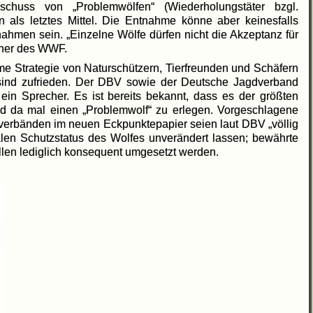
huss von „Problemwölfen“ (Wiederholungstäter bzgl.
n als letztes Mittel. Die Entnahme könne aber keinesfalls
ahmen sein. „Einzelne Wölfe dürfen nicht die Akzeptanz für
echer des WWF.
e Strategie von Naturschützern, Tierfreunden und Schäfern
sind zufrieden. Der DBV sowie der Deutsche Jagdverband
 ein Sprecher. Es ist bereits bekannt, dass es der größten
 und da mal einen „Problemwolf“ zu erlegen. Vorgeschlagene
rbänden im neuen Eckpunktepapier seien laut DBV „völlig
alen Schutzstatus des Wolfes unverändert lassen; bewährte
en lediglich konsequent umgesetzt werden.