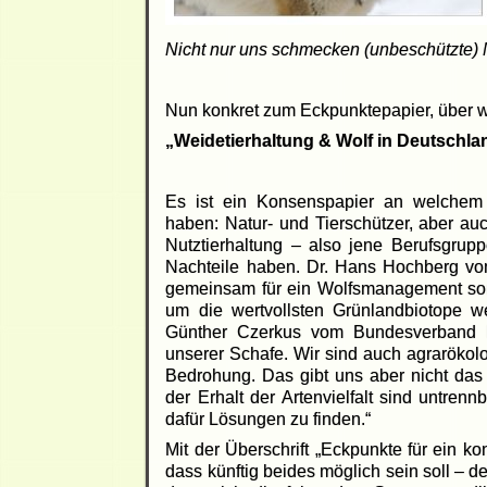
Nicht nur uns schmecken (unbeschützte) 
Nun konkret zum Eckpunktepapier, über wel
„Weidetierhaltung & Wolf in Deutschlan
Es ist ein Konsenspapier an welchem s
haben: Natur- und Tierschützer, aber a
Nutztierhaltung – also jene Berufsgrup
Nachteile haben. Dr. Hans Hochberg vo
gemeinsam für ein Wolfsmanagement sorge
um die wertvollsten Grünlandbiotope we
Günther Czerkus vom Bundesverband Be
unserer Schafe. Wir sind auch agrarökolog
Bedrohung. Das gibt uns aber nicht das 
der Erhalt der Artenvielfalt sind untre
dafür Lösungen zu finden.“
Mit der Überschrift „Eckpunkte für ein kon
dass künftig beides möglich sein soll – d