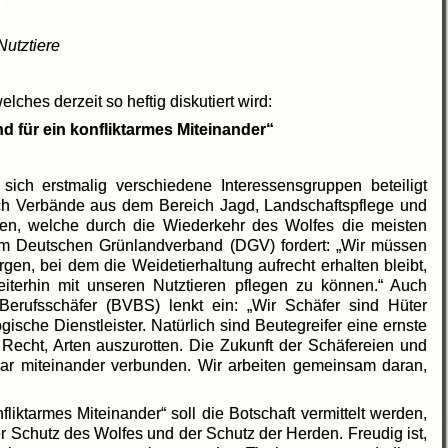
Nutztiere
ches derzeit so heftig diskutiert wird:
d für ein konfliktarmes Miteinander“
ich erstmalig verschiedene Interessensgruppen beteiligt
uch Verbände aus dem Bereich Jagd, Landschaftspflege und
pen, welche durch die Wiederkehr des Wolfes die meisten
m Deutschen Grünlandverband (DGV) fordert: „Wir müssen
n, bei dem die Weidetierhaltung aufrecht erhalten bleibt,
iterhin mit unseren Nutztieren pflegen zu können.“ Auch
rufsschäfer (BVBS) lenkt ein: „Wir Schäfer sind Hüter
ische Dienstleister. Natürlich sind Beutegreifer eine ernste
Recht, Arten auszurotten. Die Zukunft der Schäfereien und
nnbar miteinander verbunden. Wir arbeiten gemeinsam daran,
fliktarmes Miteinander“ soll die Botschaft vermittelt werden,
er Schutz des Wolfes und der Schutz der Herden. Freudig ist,