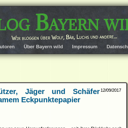
log Bayern wi
Wir bloggen über Wolf, Bär, Luchs und andere…
utoren
Über Bayern wild
Impressum
Datensch
hützer, Jäger und Schäfer
12/09/2017
samem Eckpunktepapier