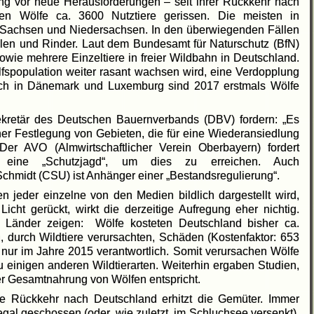
tung vor neue Herausforderungen – seit ihrer Rückkehr nach
n Wölfe ca. 3600 Nutztiere gerissen. Die meisten in
n Sachsen und Niedersachsen. In den überwiegenden Fällen
hlen und Rinder. Laut dem Bundesamt für Naturschutz (BfN)
wie mehrere Einzeltiere in freier Wildbahn in Deutschland.
fspopulation weiter rasant wachsen wird, eine Verdopplung
. Auch in Dänemark und Luxemburg sind 2017 erstmals Wölfe
ekretär des Deutschen Bauernverbands (DBV) fordern: „Es
ner Festlegung von Gebieten, die für eine Wiederansiedlung
er AVO (Almwirtschaftlicher Verein Oberbayern) fordert
eine „Schutzjagd“, um dies zu erreichen. Auch
Schmidt (CSU) ist Anhänger einer „Bestandsregulierung“.
n jeder einzelne von den Medien bildlich dargestellt wird,
 Licht gerückt, wirkt die derzeitige Aufregung eher nichtig.
r Länder zeigen: Wölfe kosteten Deutschland bisher ca.
 durch Wildtiere verursachten, Schäden (Kostenfaktor: 653
 € nur im Jahre 2015 verantwortlich. Somit verursachen Wölfe
 einigen anderen Wildtierarten. Weiterhin ergaben Studien,
der Gesamtnahrung von Wölfen entspricht.
ine Rückkehr nach Deutschland erhitzt die Gemüter. Immer
legal geschossen (oder, wie zuletzt, im Schluchsee versenkt).