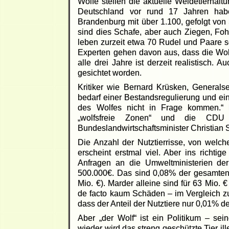
Wölfe stellen die aktuelle Weidetierhal
Deutschland vor rund 17 Jahren habe
Brandenburg mit über 1.100, gefolgt vo
sind dies Schafe, aber auch Ziegen, Fo
leben zurzeit etwa 70 Rudel und Paare so
Experten gehen davon aus, dass die Wol
alle drei Jahre ist derzeit realistisch
gesichtet worden.
Kritiker wie Bernard Krüsken, Generals
bedarf einer Bestandsregulierung und ei
des Wolfes nicht in Frage kommen.“ D
„wolfsfreie Zonen“ und die CDU 
Bundeslandwirtschaftsminister Christian 
Die Anzahl der Nutztierrisse, von welche
erscheint erstmal viel. Aber ins richtige
Anfragen an die Umweltministerien de
500.000€. Das sind 0,08% der gesamten,
Mio. €). Marder alleine sind für 63 Mio.
de facto kaum Schäden – im Vergleich zu
dass der Anteil der Nutztiere nur 0,01% 
Aber „der Wolf“ ist ein Politikum – se
wieder wird das streng geschützte Tier il