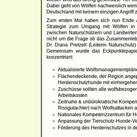
Dabei geht von Wölfen nachweislich weni
Deutschland mit keinem einzigen Angriff 
Zum ersten Mal haben sich nun Ende 
Strategie zum Umgang mit Wölfen in 
zwischen Naturschützern und Landwirten
nicht um die Frage ob das Zusammenleben
Dr. Diana Pretzell (Leiterin Naturschut
Gemeinsam wurde das Eckpunktepapier
konzentriert:
Aktualisierte Wolfsmanagementplän
Flächendeckende, der Region angepa
Herdenschutzhunde mit einhergehe
Zuschüsse sollten alle wolfsbezogene
Arbeitskosten
Zeitnahe & unbürokratische Kompensa
Rissgutachter) nach Wolfsattacken a
Nationales Kompetenzzentrum für H
Anpassung der Tierschutz-Hunde-V
Förderung des Herdenschutzes in d