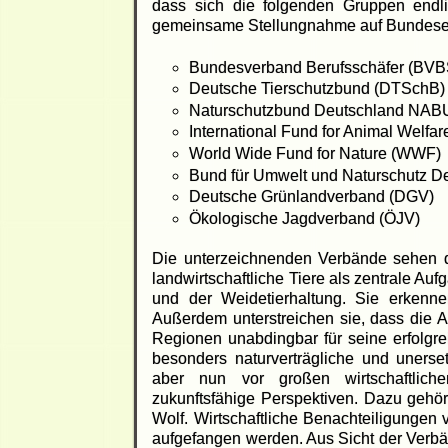
dass sich die folgenden Gruppen end
gemeinsame Stellungnahme auf Bundesebe
Bundesverband Berufsschäfer (BVB
Deutsche Tierschutzbund (DTSchB)
Naturschutzbund Deutschland NAB
International Fund for Animal Welfar
World Wide Fund for Nature (WWF)
Bund für Umwelt und Naturschutz D
Deutsche Grünlandverband (DGV)
Ökologische Jagdverband (ÖJV)
Die unterzeichnenden Verbände sehen d
landwirtschaftliche Tiere als zentrale A
und der Weidetierhaltung. Sie erkenn
Außerdem unterstreichen sie, dass die 
Regionen unabdingbar für seine erfolgre
besonders naturverträgliche und unerse
aber nun vor großen wirtschaftlich
zukunftsfähige Perspektiven. Dazu gehö
Wolf. Wirtschaftliche Benachteiligunge
aufgefangen werden. Aus Sicht der Verb