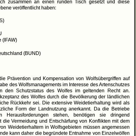
lich zusammen an einen runden Tisch gesetzt und diese
ne veröffentlicht haben:
S)
U
e (IFAW)
eutschland (BUND)
ie Prävention und Kompensation von Wolfsübergriffen auf
ufgabe des Wolfsmanagements im Interesse des Artenschutzes
en den Schutzstatus des Wolfes im geltenden Recht an.
Akzeptanz des Wolfes durch die Bevölkerung der ländlichen
iche Rückkehr sei. Die extensive Weidetierhaltung wird als
tzliche Form der Landnutzung anerkannt. Da die Betriebe
en Herausforderungen stehen, benötigen sie dringend
rt die Vermeidung und Entschärfung von Konflikten mit dem
n von Weidetierhaltern in Wolfsgebieten müssen angemessen
ände kann daher die begründete Entnahme von Einzelwölfen