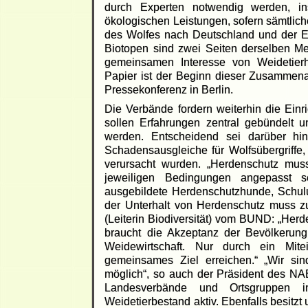
durch Experten notwendig werden, in
ökologischen Leistungen, sofern sämtlich
des Wolfes nach Deutschland und der Erh
Biotopen sind zwei Seiten derselben Me
gemeinsamen Interesse von Weidetierha
Papier ist der Beginn dieser Zusammena
Pressekonferenz in Berlin.
Die Verbände fordern weiterhin die Einr
sollen Erfahrungen zentral gebündelt 
werden. Entscheidend sei darüber hin
Schadensausgleiche für Wolfsübergriffe,
verursacht wurden. „Herdenschutz mus
jeweiligen Bedingungen angepasst se
ausgebildete Herdenschutzhunde, Schulu
der Unterhalt von Herdenschutz muss zu
(Leiterin Biodiversität) vom BUND: „Her
braucht die Akzeptanz der Bevölkerung
Weidewirtschaft. Nur durch ein Mite
gemeinsames Ziel erreichen.“ „Wir si
möglich“, so auch der Präsident des NA
Landesverbände und Ortsgruppen i
Weidetierbestand aktiv. Ebenfalls besitzt