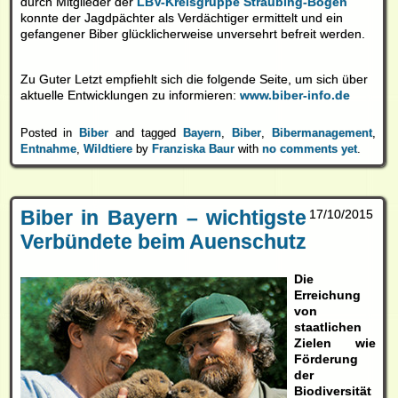
durch Mitglieder der
LBV-Kreisgruppe Straubing-Bogen
konnte der Jagdpächter als Verdächtiger ermittelt und ein
gefangener Biber glücklicherweise unversehrt befreit werden.
Zu Guter Letzt empfiehlt sich die folgende Seite, um sich über
aktuelle Entwicklungen zu informieren:
www.biber-info.de
Posted in
Biber
and tagged
Bayern
,
Biber
,
Bibermanagement
,
Entnahme
,
Wildtiere
by
Franziska Baur
with
no comments yet
.
Biber in Bayern – wichtigste
17/10/2015
Verbündete beim Auenschutz
Die
Erreichung
von
staatlichen
Zielen wie
Förderung
der
Biodiversität