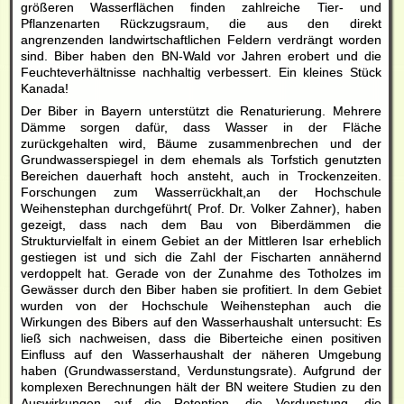
größeren Wasserflächen finden zahlreiche Tier- und
Pflanzenarten Rückzugsraum, die aus den direkt
angrenzenden landwirtschaftlichen Feldern verdrängt worden
sind. Biber haben den BN-Wald vor Jahren erobert und die
Feuchteverhältnisse nachhaltig verbessert. Ein kleines Stück
Kanada!
Der Biber in Bayern unterstützt die Renaturierung. Mehrere
Dämme sorgen dafür, dass Wasser in der Fläche
zurückgehalten wird, Bäume zusammenbrechen und der
Grundwasserspiegel in dem ehemals als Torfstich genutzten
Bereichen dauerhaft hoch ansteht, auch in Trockenzeiten.
Forschungen zum Wasserrückhalt,an der Hochschule
Weihenstephan durchgeführt( Prof. Dr. Volker Zahner), haben
gezeigt, dass nach dem Bau von Biberdämmen die
Strukturvielfalt in einem Gebiet an der Mittleren Isar erheblich
gestiegen ist und sich die Zahl der Fischarten annähernd
verdoppelt hat. Gerade von der Zunahme des Totholzes im
Gewässer durch den Biber haben sie profitiert. In dem Gebiet
wurden von der Hochschule Weihenstephan auch die
Wirkungen des Bibers auf den Wasserhaushalt untersucht: Es
ließ sich nachweisen, dass die Biberteiche einen positiven
Einfluss auf den Wasserhaushalt der näheren Umgebung
haben (Grundwasserstand, Verdunstungsrate). Aufgrund der
komplexen Berechnungen hält der BN weitere Studien zu den
Auswirkungen auf die Retention, die Verdunstung, die