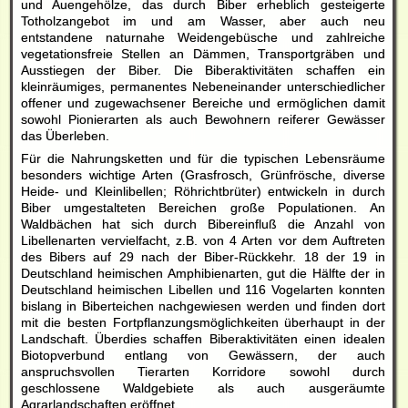
und Auengehölze, das durch Biber erheblich gesteigerte
Totholzangebot im und am Wasser, aber auch neu
entstandene naturnahe Weidengebüsche und zahlreiche
vegetationsfreie Stellen an Dämmen, Transportgräben und
Ausstiegen der Biber. Die Biberaktivitäten schaffen ein
kleinräumiges, permanentes Nebeneinander unterschiedlicher
offener und zugewachsener Bereiche und ermöglichen damit
sowohl Pionierarten als auch Bewohnern reiferer Gewässer
das Überleben.
Für die Nahrungsketten und für die typischen Lebensräume
besonders wichtige Arten (Grasfrosch, Grünfrösche, diverse
Heide- und Kleinlibellen; Röhrichtbrüter) entwickeln in durch
Biber umgestalteten Bereichen große Populationen. An
Waldbächen hat sich durch Bibereinfluß die Anzahl von
Libellenarten vervielfacht, z.B. von 4 Arten vor dem Auftreten
des Bibers auf 29 nach der Biber-Rückkehr. 18 der 19 in
Deutschland heimischen Amphibienarten, gut die Hälfte der in
Deutschland heimischen Libellen und 116 Vogelarten konnten
bislang in Biberteichen nachgewiesen werden und finden dort
mit die besten Fortpflanzungsmöglichkeiten überhaupt in der
Landschaft. Überdies schaffen Biberaktivitäten einen idealen
Biotopverbund entlang von Gewässern, der auch
anspruchsvollen Tierarten Korridore sowohl durch
geschlossene Waldgebiete als auch ausgeräumte
Agrarlandschaften eröffnet.