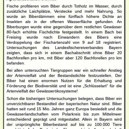
Fische profitieren vom Biber durch Totholz im Wasser, durch
zusätzliche Laichplätze, Verstecke und mehr Nahrung. So
wurde an Biberdämmen eine fünffach höhere Dichte an
Insekten als in der offenen Wasserfläche gefunden. An
Biberburgen wurde eine gegenüber dem restlichen Gewässer
80-fach erhöhte Fischdichte festgestellt. In einem Bach bei
Freising wurde nach Einwandern des Bibers eine
Verdoppelung der Fischartenzahl von 9 auf 18 registriert.
Untersuchungen des Landesfischereiverbandes Bayern
zeigten, dass sich in einem Bachabschnitt ohne Biber 20
Bachforellen pro km, mit Biber aber 120 Bachforellen pro km
befanden.
Bei allen untersuchten Tiergruppen war ein schneller Anstieg
der Artenvielfalt und der Bestandsdichte festzustellen. Der
Biber hat einen enormen Nutzen für die Erhaltung und
Förderung der Biodiversität und ist eine „Schlüsselart“ für die
Artenvielfalt der Gewässerökosysteme!
Schon die bisherigen Untersuchungen belegen, dass Biber ein
unverzichtbarer Bestandteil der bayerischen Natur sind. Biber
hatten seit rund 15 Mio. Jahren ganz Europa besiedelt und die
Gewässerlandschaften vom Polarkreis bis zum Mittelmeer
entscheidend geprägt und mitgestaltet. Allein in Bayern wird
der ursprüngliche Biberbestand auf bis zu 100.000 Tiere