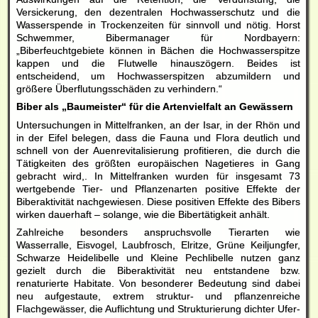
Versickerung, den dezentralen Hochwasserschutz und die
Wasserspende in Trockenzeiten für sinnvoll und nötig. Horst
Schwemmer, Bibermanager für Nordbayern:
„Biberfeuchtgebiete können in Bächen die Hochwasserspitze
kappen und die Flutwelle hinauszögern. Beides ist
entscheidend, um Hochwasserspitzen abzumildern und
größere Überflutungsschäden zu verhindern.“
Biber als „Baumeister“ für die Artenvielfalt an Gewässern
Untersuchungen in Mittelfranken, an der Isar, in der Rhön und
in der Eifel belegen, dass die Fauna und Flora deutlich und
schnell von der Auenrevitalisierung profitieren, die durch die
Tätigkeiten des größten europäischen Nagetieres in Gang
gebracht wird,. In Mittelfranken wurden für insgesamt 73
wertgebende Tier- und Pflanzenarten positive Effekte der
Biberaktivität nachgewiesen. Diese positiven Effekte des Bibers
wirken dauerhaft – solange, wie die Bibertätigkeit anhält.
Zahlreiche besonders anspruchsvolle Tierarten wie
Wasserralle, Eisvogel, Laubfrosch, Elritze, Grüne Keiljungfer,
Schwarze Heidelibelle und Kleine Pechlibelle nutzen ganz
gezielt durch die Biberaktivität neu entstandene bzw.
renaturierte Habitate. Von besonderer Bedeutung sind dabei
neu aufgestaute, extrem struktur- und pflanzenreiche
Flachgewässer, die Auflichtung und Strukturierung dichter Ufer-