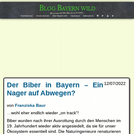
Blog Bayern wild
Wir bloggen über Wolf, Bär, Luchs und andere…
F
T
Y
V
Publikationen
Unsere Autoren
Über Bayern wild
Impressum
Datenschutz
Der Biber in Bayern – Ein
12/07/2022
Nager auf Abwegen?
von
Franziska Baur
…wohl eher endlich wieder „on track“!
Biber wurden nach ihrer Ausrottung durch den Menschen im
19. Jahrhundert wieder aktiv angesiedelt, da sie für unser
Ökosystem essentiell sind. Die Naturingenieure renaturieren