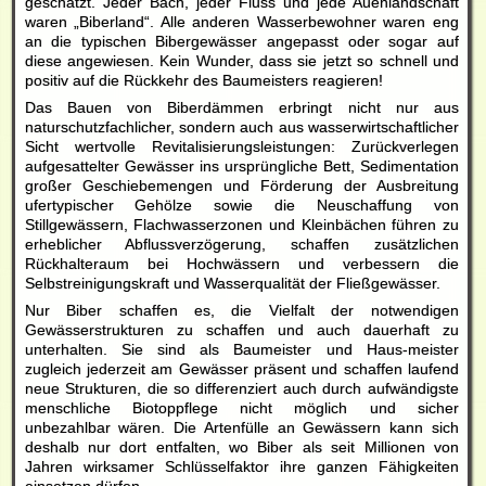
geschätzt. Jeder Bach, jeder Fluss und jede Auenlandschaft
waren „Biberland“. Alle anderen Wasserbewohner waren eng
an die typischen Bibergewässer angepasst oder sogar auf
diese angewiesen. Kein Wunder, dass sie jetzt so schnell und
positiv auf die Rückkehr des Baumeisters reagieren!
Das Bauen von Biberdämmen erbringt nicht nur aus
naturschutzfachlicher, sondern auch aus wasserwirtschaftlicher
Sicht wertvolle Revitalisierungsleistungen: Zurückverlegen
aufgesattelter Gewässer ins ursprüngliche Bett, Sedimentation
großer Geschiebemengen und Förderung der Ausbreitung
ufertypischer Gehölze sowie die Neuschaffung von
Stillgewässern, Flachwasserzonen und Kleinbächen führen zu
erheblicher Abflussverzögerung, schaffen zusätzlichen
Rückhalteraum bei Hochwässern und verbessern die
Selbstreinigungskraft und Wasserqualität der Fließgewässer.
Nur Biber schaffen es, die Vielfalt der notwendigen
Gewässerstrukturen zu schaffen und auch dauerhaft zu
unterhalten. Sie sind als Baumeister und Haus-meister
zugleich jederzeit am Gewässer präsent und schaffen laufend
neue Strukturen, die so differenziert auch durch aufwändigste
menschliche Biotoppflege nicht möglich und sicher
unbezahlbar wären. Die Artenfülle an Gewässern kann sich
deshalb nur dort entfalten, wo Biber als seit Millionen von
Jahren wirksamer Schlüsselfaktor ihre ganzen Fähigkeiten
einsetzen dürfen.