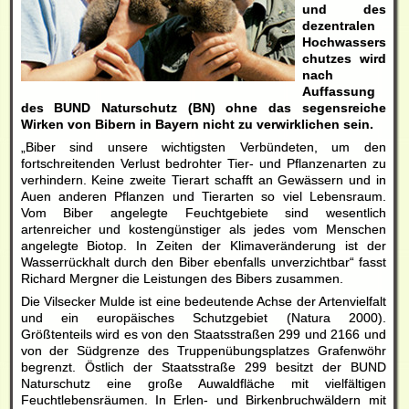
und des
dezentralen
Hochwassers
chutzes wird
nach
Auffassung
des BUND Naturschutz (BN) ohne das segensreiche
Wirken von Bibern in Bayern nicht zu verwirklichen sein.
„Biber sind unsere wichtigsten Verbündeten, um den
fortschreitenden Verlust bedrohter Tier- und Pflanzenarten zu
verhindern. Keine zweite Tierart schafft an Gewässern und in
Auen anderen Pflanzen und Tierarten so viel Lebensraum.
Vom Biber angelegte Feuchtgebiete sind wesentlich
artenreicher und kostengünstiger als jedes vom Menschen
angelegte Biotop. In Zeiten der Klimaveränderung ist der
Wasserrückhalt durch den Biber ebenfalls unverzichtbar“ fasst
Richard Mergner die Leistungen des Bibers zusammen.
Die Vilsecker Mulde ist eine bedeutende Achse der Artenvielfalt
und ein europäisches Schutzgebiet (Natura 2000).
Größtenteils wird es von den Staatsstraßen 299 und 2166 und
von der Südgrenze des Truppenübungsplatzes Grafenwöhr
begrenzt. Östlich der Staatsstraße 299 besitzt der BUND
Naturschutz eine große Auwaldfläche mit vielfältigen
Feuchtlebensräumen. In Erlen- und Birkenbruchwäldern mit