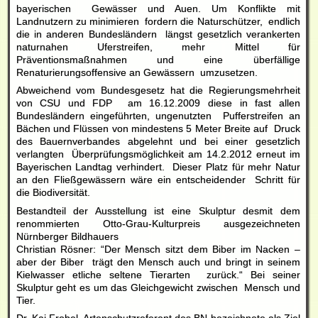
bayerischen Gewässer und Auen. Um Konflikte mit
Landnutzern zu minimieren fordern die Naturschützer, endlich
die in anderen Bundesländern längst gesetzlich verankerten
naturnahen Uferstreifen, mehr Mittel für
Präventionsmaßnahmen und eine überfällige
Renaturierungsoffensive an Gewässern umzusetzen.
Abweichend vom Bundesgesetz hat die Regierungsmehrheit
von CSU und FDP am 16.12.2009 diese in fast allen
Bundesländern eingeführten, ungenutzten Pufferstreifen an
Bächen und Flüssen von mindestens 5 Meter Breite auf Druck
des Bauernverbandes abgelehnt und bei einer gesetzlich
verlangten Überprüfungsmöglichkeit am 14.2.2012 erneut im
Bayerischen Landtag verhindert. Dieser Platz für mehr Natur
an den Fließgewässern wäre ein entscheidender Schritt für
die Biodiversität.
Bestandteil der Ausstellung ist eine Skulptur desmit dem
renommierten Otto-Grau-Kulturpreis ausgezeichneten
Nürnberger Bildhauers
Christian Rösner: “Der Mensch sitzt dem Biber im Nacken –
aber der Biber trägt den Mensch auch und bringt in seinem
Kielwasser etliche seltene Tierarten zurück.“ Bei seiner
Skulptur geht es um das Gleichgewicht zwischen Mensch und
Tier.
Dr. Kai Frobel, Artenschutzreferent des BN bezeichnete als Ziel