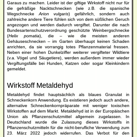
Garaus zu machen. Leider ist der giftige Wirkstoff nicht nur für
die gefräßige Nacktschnecken (wie z.B. die spanische
Wegschnecke
Arion vulgaris
) gefährlich, sondern auch
zahlreiche andere Tiere fühlen sich von dem süßlichen Geruch
angezogen und werden dadurch vergiftet. Darunter die nach
Bundesartenschutzverordnung geschützte Weinbergschnecke
(
Helix pomatia
), die – wie die meisten anderen
Gehäuseschnecken – im Garten überhaupt keinen Schaden
anrichten, da sie vorrangig totes Pflanzenmaterial fressen.
Neben einer hohen Dunkelziffer weiterer vergifteter Wildtiere
(v.a. Vögel und Säugetiere), werden außerdem immer wieder
Vergiftungsfälle bei Hunden, Katzen oder sogar Kleinkindern
gemeldet.
Wirkstoff Metaldehyd
Metaldehyd findet hauptsächlich
als blaues Granulat
in
Schneckenkorn
Anwendung. Es existieren jedoch auch andere,
alternative
Schneckenkorn
präparate mit weniger toxischen
Wirkstoffen auf dem Markt. Metaldehyd ist in der Europäischen
Union als Pflanzenschutzmittel allgemein zugelassen. In
Deutschland wurde die Zulassung dieses Wirkstoffs in
Pflanzenschutzmitteln für die nicht-berufliche Verwendung zum
23. März 2022 jedoch widerrufen. Das Verbot für den