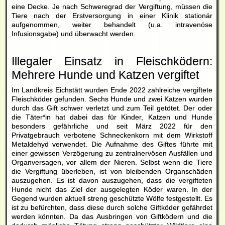
eine Decke. Je nach Schweregrad der Vergiftung, müssen die
Tiere nach der Erstversorgung in einer Klinik stationär
aufgenommen, weiter behandelt (u.a. intravenöse
Infusionsgabe) und überwacht werden.
Illegaler Einsatz in Fleischködern:
Mehrere Hunde und Katzen vergiftet
Im Landkreis Eichstätt wurden Ende 2022 zahlreiche vergiftete
Fleischköder gefunden. Sechs Hunde und zwei Katzen wurden
durch das Gift schwer verletzt und zum Teil getötet. Der oder
die Täter*in hat dabei das für Kinder, Katzen und Hunde
besonders gefährliche und seit März 2022 für den
Privatgebrauch verbotene Schneckenkorn mit dem Wirkstoff
Metaldehyd verwendet. Die Aufnahme des Giftes führte mit
einer gewissen Verzögerung zu zentralnervösen Ausfällen und
Organversagen, vor allem der Nieren. Selbst wenn die Tiere
die Vergiftung überleben, ist von bleibenden Organschäden
auszugehen. Es ist davon auszugehen, dass die vergifteten
Hunde nicht das Ziel der ausgelegten Köder waren. In der
Gegend wurden aktuell streng geschützte Wölfe festgestellt. Es
ist zu befürchten, dass diese durch solche Giftköder gefährdet
werden könnten. Da das Ausbringen von Giftködern und die