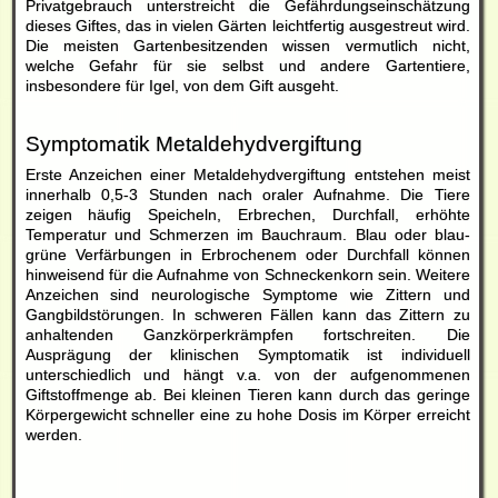
Privatgebrauch unterstreicht die Gefährdungseinschätzung
dieses Giftes, das in vielen Gärten leichtfertig ausgestreut wird.
Die meisten Gartenbesitzenden wissen vermutlich nicht,
welche Gefahr für sie selbst und andere Gartentiere,
insbesondere für Igel, von dem Gift ausgeht.
Symptomatik Metaldehydvergiftung
Erste Anzeichen einer Metaldehydvergiftung entstehen meist
innerhalb 0,5-3 Stunden nach oraler Aufnahme. Die Tiere
zeigen häufig Speicheln, Erbrechen, Durchfall, erhöhte
Temperatur und Schmerzen im Bauchraum. Blau oder blau-
grüne Verfärbungen in Erbrochenem oder Durchfall können
hinweisend für die Aufnahme von
Schneckenkorn
sein. Weitere
Anzeichen sind neurologische Symptome wie Zittern und
Gangbildstörungen. In schweren Fällen kann das Zittern zu
anhaltenden Ganzkörperkrämpfen fortschreiten. Die
Ausprägung der klinischen Symptomatik ist individuell
unterschiedlich und hängt v.a. von der aufgenommenen
Giftstoffmenge ab. Bei kleinen Tieren kann durch das geringe
Körpergewicht schneller eine zu hohe Dosis im Körper erreicht
werden.