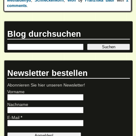
Methaldehyd
,
Schneckenkorn
,
Wolf
by
Franziska Baur
with
2
comments
.
Blog durchsuchen
Newsletter bestellen
Abonnieren Sie hier unseren Newsletter!
Vorname
Nachname
E-Mail
*