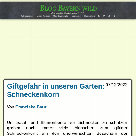
Blog Bayern wild
Wir bloggen über Wolf, Bär, Luchs und andere…
F
T
Y
V
Publikationen
Unsere Autoren
Über Bayern wild
Impressum
Datenschutz
Giftgefahr in unseren Gärten:
07/12/2022
Schneckenkorn
Von
Franziska Baur
Um Salat- und Blumenbeete vor Schnecken zu schützen,
greifen noch immer viele Menschen zum giftigen
Schneckenkorn
, um den unerwünschten Besuchern den