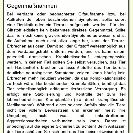
Gegenmaßnahmen
Bei Verdacht oder beobachteter Giftaufnahme bzw. bei
Auftreten der oben beschriebenen Symptome, sollte sofort
eine Tierklinik oder ein Tierarzt aufgesucht werden. Für den
Giftstoff existiert kein bekanntes direktes Gegenmittel. Sollte
das Tier noch keine gravierenden Symptome aufweisen und ist
die Aufnahme noch nicht allzu lange her, kann der Tierarzt
Erbrechen auslösen. Damit soll der Giftstoff weitestmöglich aus
dem Verdauungstrakt entfernt werden, und es kann einem
potentiell drastischen Krankheitsverlauf entgegengewirkt
werden. In keinem Fall sollten Sie selbst versuchen, das Tier
mit Hausmittel erbrechen zu lassen! Sollte das Tier bereits
deutliche neurologische Symptome zeigen, kann häufig kein
Erbrechen mehr induziert werden, da das Komplikationsrisiko
zu hoch wäre. Bei bestehenden Krampfanfällen, benötigt das
Tier schnellstmöglich adäquate tierärztliche Versorgung. Es
erfolgt eine Stabilisierung und Kontrolle der zum Teil
lebensbedrohlichen Krampfanfälle (u.a. durch krampflösende
Medikamente). Während eines solchen Anfalls sind die Tiere
nicht bei vollem Bewusstsein und erkennen meist ihre
Umgebung nicht, was mit unkontrolliertem
Aggressionsverhalten verbunden sein kann. Daher ist
unbedingt auf die eigene Sicherheit zu achten! Beim Anfassen
der Tiere schützen Sie sich und das Tier beispielsweise durch