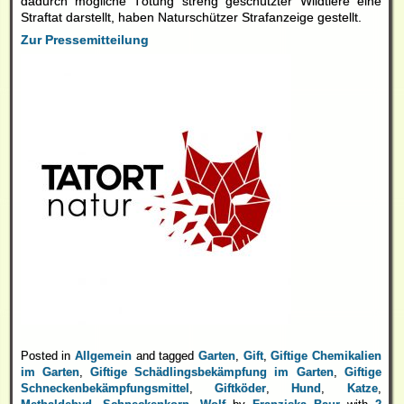
dadurch mögliche Tötung streng geschützter Wildtiere eine
Straftat darstellt, haben Naturschützer Strafanzeige gestellt.
Zur Pressemitteilung
Posted in
Allgemein
and tagged
Garten
,
Gift
,
Giftige Chemikalien
im Garten
,
Giftige Schädlingsbekämpfung im Garten
,
Giftige
Schneckenbekämpfungsmittel
,
Giftköder
,
Hund
,
Katze
,