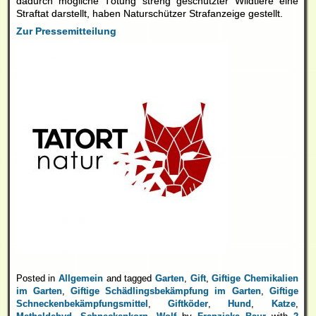
dadurch mögliche Tötung streng geschützter Wildtiere eine
Straftat darstellt, haben Naturschützer Strafanzeige gestellt.
Zur Pressemitteilung
Posted in
Allgemein
and tagged
Garten
,
Gift
,
Giftige Chemikalien
im Garten
,
Giftige Schädlingsbekämpfung im Garten
,
Giftige
Schneckenbekämpfungsmittel
,
Giftköder
,
Hund
,
Katze
,