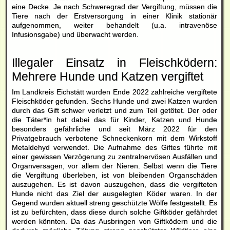
eine Decke. Je nach Schweregrad der Vergiftung, müssen die
Tiere nach der Erstversorgung in einer Klinik stationär
aufgenommen, weiter behandelt (u.a. intravenöse
Infusionsgabe) und überwacht werden.
Illegaler Einsatz in Fleischködern:
Mehrere Hunde und Katzen vergiftet
Im Landkreis Eichstätt wurden Ende 2022 zahlreiche vergiftete
Fleischköder gefunden. Sechs Hunde und zwei Katzen wurden
durch das Gift schwer verletzt und zum Teil getötet. Der oder
die Täter*in hat dabei das für Kinder, Katzen und Hunde
besonders gefährliche und seit März 2022 für den
Privatgebrauch verbotene Schneckenkorn mit dem Wirkstoff
Metaldehyd verwendet. Die Aufnahme des Giftes führte mit
einer gewissen Verzögerung zu zentralnervösen Ausfällen und
Organversagen, vor allem der Nieren. Selbst wenn die Tiere
die Vergiftung überleben, ist von bleibenden Organschäden
auszugehen. Es ist davon auszugehen, dass die vergifteten
Hunde nicht das Ziel der ausgelegten Köder waren. In der
Gegend wurden aktuell streng geschützte Wölfe festgestellt. Es
ist zu befürchten, dass diese durch solche Giftköder gefährdet
werden könnten. Da das Ausbringen von Giftködern und die