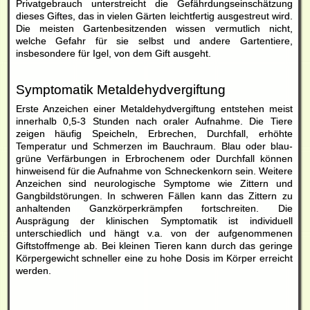
Privatgebrauch unterstreicht die Gefährdungseinschätzung
dieses Giftes, das in vielen Gärten leichtfertig ausgestreut wird.
Die meisten Gartenbesitzenden wissen vermutlich nicht,
welche Gefahr für sie selbst und andere Gartentiere,
insbesondere für Igel, von dem Gift ausgeht.
Symptomatik Metaldehydvergiftung
Erste Anzeichen einer Metaldehydvergiftung entstehen meist
innerhalb 0,5-3 Stunden nach oraler Aufnahme. Die Tiere
zeigen häufig Speicheln, Erbrechen, Durchfall, erhöhte
Temperatur und Schmerzen im Bauchraum. Blau oder blau-
grüne Verfärbungen in Erbrochenem oder Durchfall können
hinweisend für die Aufnahme von
Schneckenkorn
sein. Weitere
Anzeichen sind neurologische Symptome wie Zittern und
Gangbildstörungen. In schweren Fällen kann das Zittern zu
anhaltenden Ganzkörperkrämpfen fortschreiten. Die
Ausprägung der klinischen Symptomatik ist individuell
unterschiedlich und hängt v.a. von der aufgenommenen
Giftstoffmenge ab. Bei kleinen Tieren kann durch das geringe
Körpergewicht schneller eine zu hohe Dosis im Körper erreicht
werden.