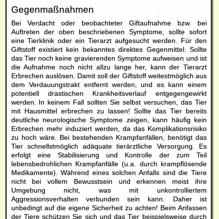
Gegenmaßnahmen
Bei Verdacht oder beobachteter Giftaufnahme bzw. bei
Auftreten der oben beschriebenen Symptome, sollte sofort
eine Tierklinik oder ein Tierarzt aufgesucht werden. Für den
Giftstoff existiert kein bekanntes direktes Gegenmittel. Sollte
das Tier noch keine gravierenden Symptome aufweisen und ist
die Aufnahme noch nicht allzu lange her, kann der Tierarzt
Erbrechen auslösen. Damit soll der Giftstoff weitestmöglich aus
dem Verdauungstrakt entfernt werden, und es kann einem
potentiell drastischen Krankheitsverlauf entgegengewirkt
werden. In keinem Fall sollten Sie selbst versuchen, das Tier
mit Hausmittel erbrechen zu lassen! Sollte das Tier bereits
deutliche neurologische Symptome zeigen, kann häufig kein
Erbrechen mehr induziert werden, da das Komplikationsrisiko
zu hoch wäre. Bei bestehenden Krampfanfällen, benötigt das
Tier schnellstmöglich adäquate tierärztliche Versorgung. Es
erfolgt eine Stabilisierung und Kontrolle der zum Teil
lebensbedrohlichen Krampfanfälle (u.a. durch krampflösende
Medikamente). Während eines solchen Anfalls sind die Tiere
nicht bei vollem Bewusstsein und erkennen meist ihre
Umgebung nicht, was mit unkontrolliertem
Aggressionsverhalten verbunden sein kann. Daher ist
unbedingt auf die eigene Sicherheit zu achten! Beim Anfassen
der Tiere schützen Sie sich und das Tier beispielsweise durch