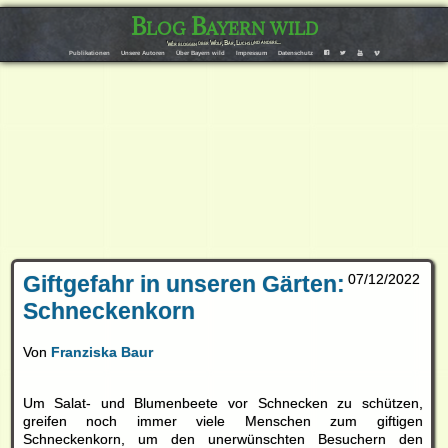
Blog Bayern wild
Wir bloggen über Wolf, Bär, Luchs und andere…
F
T
Y
V
Publikationen
Unsere Autoren
Über Bayern wild
Impressum
Datenschutz
Giftgefahr in unseren Gärten:
07/12/2022
Schneckenkorn
Von
Franziska Baur
Um Salat- und Blumenbeete vor Schnecken zu schützen,
greifen noch immer viele Menschen zum giftigen
Schneckenkorn
, um den unerwünschten Besuchern den