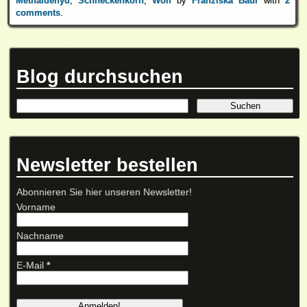
Methaldehyd
,
Schneckenkorn
,
Wolf
by
Franziska Baur
with
2
comments
.
Blog durchsuchen
Newsletter bestellen
Abonnieren Sie hier unseren Newsletter!
Vorname
Nachname
E-Mail
*