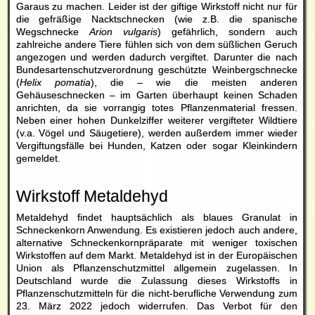
Garaus zu machen. Leider ist der giftige Wirkstoff nicht nur für
die gefräßige Nacktschnecken (wie z.B. die spanische
Wegschnecke
Arion vulgaris
) gefährlich, sondern auch
zahlreiche andere Tiere fühlen sich von dem süßlichen Geruch
angezogen und werden dadurch vergiftet. Darunter die nach
Bundesartenschutzverordnung geschützte Weinbergschnecke
(
Helix pomatia
), die – wie die meisten anderen
Gehäuseschnecken – im Garten überhaupt keinen Schaden
anrichten, da sie vorrangig totes Pflanzenmaterial fressen.
Neben einer hohen Dunkelziffer weiterer vergifteter Wildtiere
(v.a. Vögel und Säugetiere), werden außerdem immer wieder
Vergiftungsfälle bei Hunden, Katzen oder sogar Kleinkindern
gemeldet.
Wirkstoff Metaldehyd
Metaldehyd findet hauptsächlich
als blaues Granulat
in
Schneckenkorn
Anwendung. Es existieren jedoch auch andere,
alternative
Schneckenkorn
präparate mit weniger toxischen
Wirkstoffen auf dem Markt. Metaldehyd ist in der Europäischen
Union als Pflanzenschutzmittel allgemein zugelassen. In
Deutschland wurde die Zulassung dieses Wirkstoffs in
Pflanzenschutzmitteln für die nicht-berufliche Verwendung zum
23. März 2022 jedoch widerrufen. Das Verbot für den