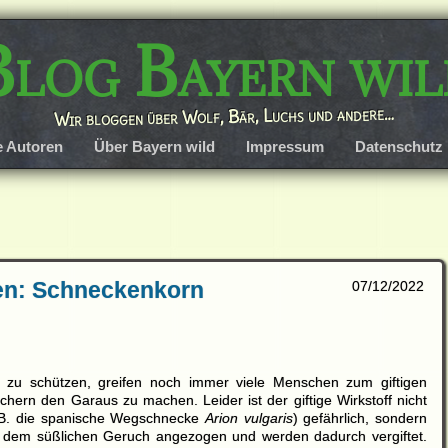
Blog Bayern wil
Wir bloggen über Wolf, Bär, Luchs und andere…
e Autoren
Über Bayern wild
Impressum
Datenschutz
ten: Schneckenkorn
07/12/2022
zu schützen, greifen noch immer viele Menschen zum giftigen
ern den Garaus zu machen. Leider ist der giftige Wirkstoff nicht
z.B. die spanische Wegschnecke
Arion vulgaris
) gefährlich, sondern
on dem süßlichen Geruch angezogen und werden dadurch vergiftet.