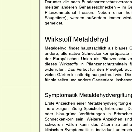
Darunter die nach Bundesartenschutzverord
meisten anderen Gehäuseschnecken – im Gart
Pflanzenmaterial fressen. Neben einer hohe
Säugetiere), werden außerdem immer wieder
gemeldet.
Wirkstoff Metaldehyd
Metaldehyd findet hauptsächlich
als blaues G
andere, alternative
Schneckenkorn
präparate m
der Europäischen Union als Pflanzenschutzm
dieses Wirkstoffs in Pflanzenschutzmitteln
widerrufen. Das Verbot für den Privatgebrauc
vielen Gärten leichtfertig ausgestreut wird. D
für sie selbst und andere Gartentiere, insbeso
Symptomatik Metaldehydvergiftun
Erste Anzeichen einer Metaldehydvergiftung e
Tiere zeigen häufig Speicheln, Erbrechen, 
oder blau-grüne Verfärbungen in Erbroch
Schneckenkorn
sein. Weitere Anzeichen sind
schweren Fällen kann das Zittern zu anha
klinischen Symptomatik ist individuell unter