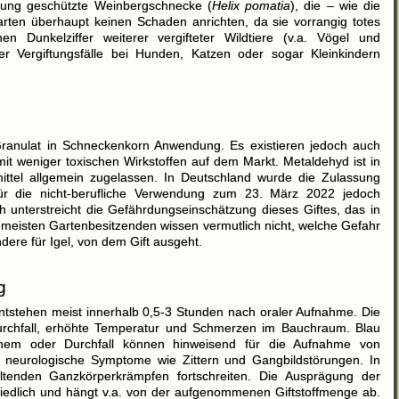
nung geschützte Weinbergschnecke (
Helix pomatia
), die – wie die
en überhaupt keinen Schaden anrichten, da sie vorrangig totes
n Dunkelziffer weiterer vergifteter Wildtiere (v.a. Vögel und
 Vergiftungsfälle bei Hunden, Katzen oder sogar Kleinkindern
ranulat
in
Schneckenkorn
Anwendung. Es existieren jedoch auch
it weniger toxischen Wirkstoffen auf dem Markt. Metaldehyd ist in
ittel allgemein zugelassen. In Deutschland wurde die Zulassung
 für die nicht-berufliche Verwendung zum 23. März 2022 jedoch
h unterstreicht die Gefährdungseinschätzung dieses Giftes, das in
ie meisten Gartenbesitzenden wissen vermutlich nicht, welche Gefahr
ndere für Igel, von dem Gift ausgeht.
g
ntstehen meist innerhalb 0,5-3 Stunden nach oraler Aufnahme. Die
Durchfall, erhöhte Temperatur und Schmerzen im Bauchraum. Blau
enem oder Durchfall können hinweisend für die Aufnahme von
 neurologische Symptome wie Zittern und Gangbildstörungen. In
ltenden Ganzkörperkrämpfen fortschreiten. Die Ausprägung der
schiedlich und hängt v.a. von der aufgenommenen Giftstoffmenge ab.