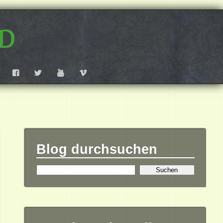
d
F
T
Y
V
Blog durchsuchen