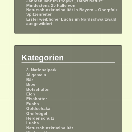
Jahresbilanz im Projekt „Tatort Natur“:
Mindestens 25 Fälle von
Naturschutzkriminalität in Bayern – Oberpfalz
Spitzenreiter
Erster weiblicher Luchs im Nordschwarzwald
ausgewildert
Kategorien
3. Nationalpark
Allgemein
Bär
Biber
Botschafter
Elch
Fischotter
Fuchs
Goldschakal
Greifvögel
Herdenschutz
Luchs
Naturschutzkriminalität