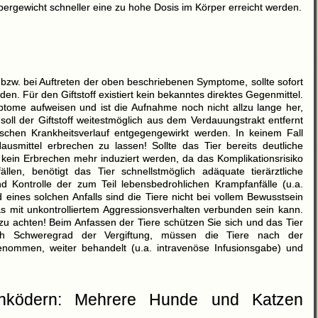
pergewicht schneller eine zu hohe Dosis im Körper erreicht werden.
bzw. bei Auftreten der oben beschriebenen Symptome, sollte sofort
rden. Für den Giftstoff existiert kein bekanntes direktes Gegenmittel.
ptome aufweisen und ist die Aufnahme noch nicht allzu lange her,
soll der Giftstoff weitestmöglich aus dem Verdauungstrakt entfernt
ischen Krankheitsverlauf entgegengewirkt werden. In keinem Fall
ausmittel erbrechen zu lassen! Sollte das Tier bereits deutliche
kein Erbrechen mehr induziert werden, da das Komplikationsrisiko
en, benötigt das Tier schnellstmöglich adäquate tierärztliche
nd Kontrolle der zum Teil lebensbedrohlichen Krampfanfälle (u.a.
ines solchen Anfalls sind die Tiere nicht bei vollem Bewusstsein
 mit unkontrolliertem Aggressionsverhalten verbunden sein kann.
 zu achten! Beim Anfassen der Tiere schützen Sie sich und das Tier
ch Schweregrad der Vergiftung, müssen die Tiere nach der
fgenommen, weiter behandelt (u.a. intravenöse Infusionsgabe) und
ischködern: Mehrere Hunde und Katzen